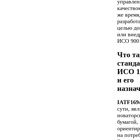
управлен
качество
же время
разработ
целью до
или внед
ИСО 9001
Что та
станд
ИСО 1
и его
назна
IATF169
сути, явл
новаторс
бумагой,
ориенти
на потре