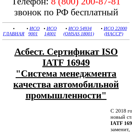
Телефон:
8 (800) 200-87-81
звонок по РФ бесплатный
•
•
ИСО
•
ИСО
•
ИСО 54934
•
ИСО 22000
ГЛАВНАЯ
9001
14001
(OHSAS 18001)
(HACCP)
Асбест. Сертификат ISO
IATF 16949
"Cистема менеджмента
качества автомобильной
промышленности"
С 2018 г
новый ст
IATF 169
заменит,