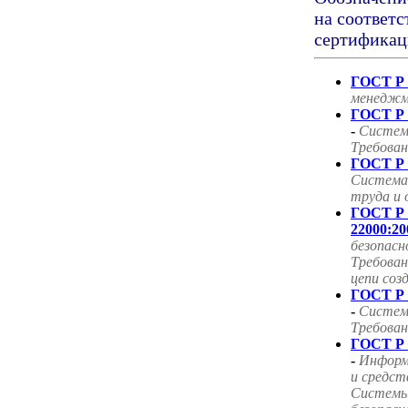
на соответс
сертификац
ГОСТ Р 
менеджм
ГОСТ Р 
-
Систем
Требован
ГОСТ Р 
Система
труда и 
ГОСТ Р
22000:20
безопасн
Требован
цепи соз
ГОСТ Р 
-
Систем
Требован
ГОСТ Р 
-
Информ
и средст
Системы