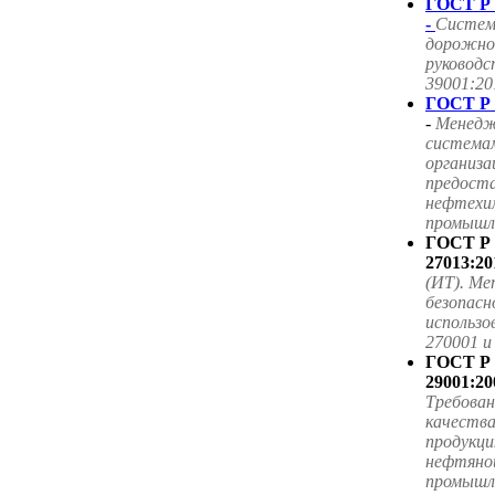
ГОСТ Р 
-
Систем
дорожног
руководс
39001:20
ГОСТ Р 
-
Менедж
система
организа
предоста
нефтехим
промышле
ГОСТ Р
27013:20
(ИТ). Ме
безопасн
использ
270001 
ГОСТ Р
29001:20
Требова
качества
продукци
нефтяной
промышл