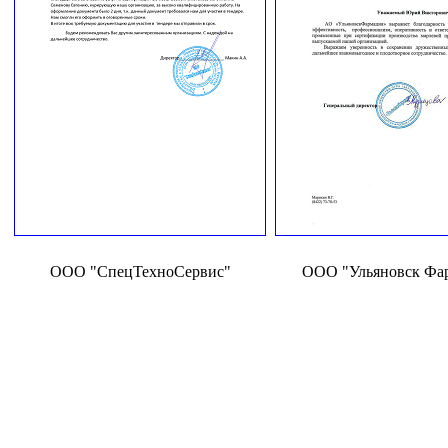
ООО "СпецТехноСервис"
ООО "Ульяновск Фа