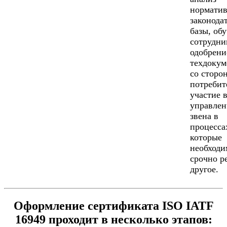
норматив
законода
базы, об
сотрудни
одобрени
техдокум
со сторо
потребит
участие 
управлен
звена в
процесса
которые
необходи
срочно р
другое.
Оформление сертификата ISO IATF
16949 проходит в несколько этапов: