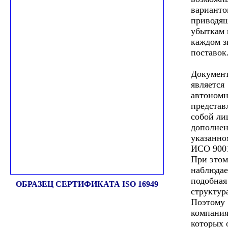
варианто
приводя
убыткам 
каждом з
поставок
Документ
является
автономн
представ
собой ли
дополнен
указанн
ИСО 9001
При этом
наблюдае
подобная
ОБРАЗЕЦ СЕРТИФИКАТА ISO 16949
структур
Поэтому
компания
которых 