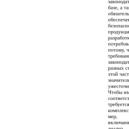
законода
базе, а т
обязател
обеспече
безопасн
продукци
разработ
потребов
потому, 
требован
законода
разных с
этой час
значител
ужесточи
Чтобы и
соответс
требуетс
комплекс
мер,
включаю
анализ