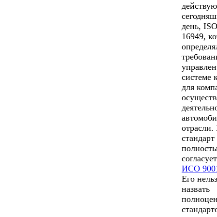
действу
сегодня
день, IS
16949, к
определя
требован
управлен
системе 
для комп
осущест
деятельн
автомоб
отрасли.
стандарт
полност
согласует
ИСО 900
Его нель
назвать
полноце
стандарт