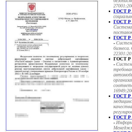
безопасн
27001:20
ГОСТ Р 
социаль
ГОСТ Р 
Система
поставок
ГОСТ Р 
-
Систем
бизнеса.
22301:20
ГОСТ Р 
-
Систем
требован
автомоб
организа
соответ
16949:20
ГОСТ Р 
медицин
качества
регулиро
ГОСТ Р 
-
Информ
Менеджме