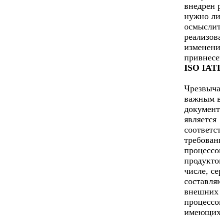
внедрен 
нужно л
осмыслит
реализов
изменени
привнесе
ISO IATF
Чрезвыч
важным 
документ
является
соответс
требован
процессо
продукто
числе, с
составл
внешних
процессо
имеющих