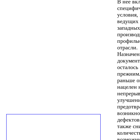
В нее вк
специфи
условия,
ведущих
западных
производ
профиль
отрасли.
Назначен
документ
осталось
прежним.
раньше о
нацелен 
непреры
улучшени
предотв
возникно
дефектов
также сн
количест
возможн