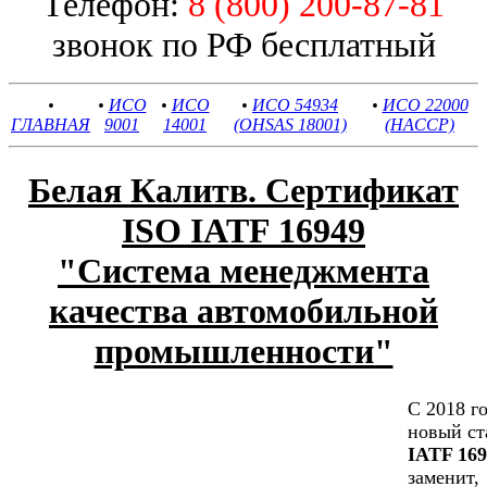
Телефон:
8 (800) 200-87-81
звонок по РФ бесплатный
•
•
ИСО
•
ИСО
•
ИСО 54934
•
ИСО 22000
ГЛАВНАЯ
9001
14001
(OHSAS 18001)
(HACCP)
Белая Калитв. Сертификат
ISO IATF 16949
"Cистема менеджмента
качества автомобильной
промышленности"
С 2018 г
новый ст
IATF 169
заменит,