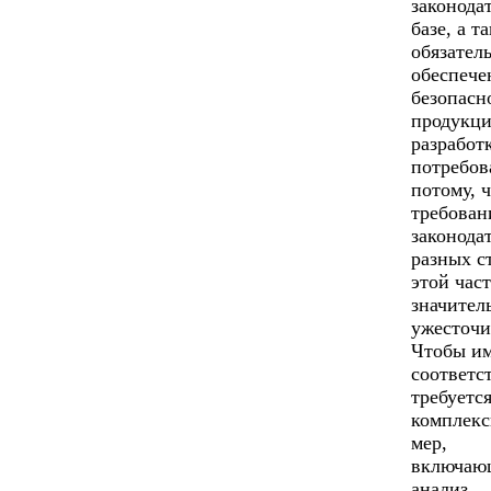
законода
базе, а т
обязател
обеспече
безопасн
продукци
разработ
потребов
потому, 
требован
законода
разных с
этой час
значител
ужесточи
Чтобы и
соответс
требуетс
комплекс
мер,
включаю
анализ