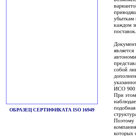
варианто
приводя
убыткам 
каждом з
поставок
Документ
является
автономн
представ
собой ли
дополнен
указанн
ИСО 9001
При этом
наблюдае
подобная
ОБРАЗЕЦ СЕРТИФИКАТА ISO 16949
структур
Поэтому
компания
которых 