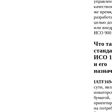
управлен
качество
же время
разработ
целью до
или внед
ИСО 9001
Что та
станд
ИСО 1
и его
назна
IATF169
сути, явл
новаторс
бумагой,
ориенти
на потре