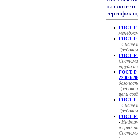
на соответс
сертификац
ГОСТ Р 
менеджм
ГОСТ Р 
-
Систем
Требован
ГОСТ Р 
Система
труда и 
ГОСТ Р
22000:20
безопасн
Требован
цепи соз
ГОСТ Р 
-
Систем
Требован
ГОСТ Р 
-
Информ
и средст
Системы