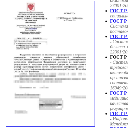
безопасн
27001:20
ГОСТ Р 
социаль
ГОСТ Р 
Система
поставок
ГОСТ Р 
-
Систем
бизнеса.
22301:20
ГОСТ Р 
-
Систем
требован
автомоб
организа
соответ
16949:20
ГОСТ Р 
медицин
качества
регулиро
ГОСТ Р 
-
Информ
Менеджме