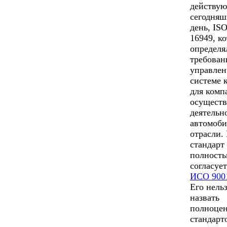
действу
сегодня
день, IS
16949, к
определя
требован
управлен
системе 
для комп
осущест
деятельн
автомоб
отрасли.
стандарт
полност
согласует
ИСО 900
Его нель
назвать
полноце
стандарт