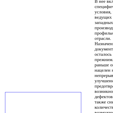
В нее вк
специфи
условия,
ведущих
западных
производ
профиль
отрасли.
Назначен
документ
осталось
прежним.
раньше о
нацелен 
непреры
улучшени
предотв
возникно
дефектов
также сн
количест
возможн