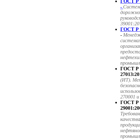
ГОСТ Р 
-
Систем
дорожног
руководс
39001:20
ГОСТ Р 
-
Менедж
система
организа
предоста
нефтехим
промышле
ГОСТ Р
27013:20
(ИТ). Ме
безопасн
использ
270001 
ГОСТ Р
29001:20
Требова
качества
продукци
нефтяной
промышл