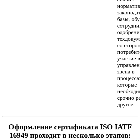
норматив
законода
базы, об
сотрудни
одобрени
техдокум
со сторо
потребит
участие 
управлен
звена в
процесса
которые
необходи
срочно р
другое.
Оформление сертификата ISO IATF
16949 проходит в несколько этапов: