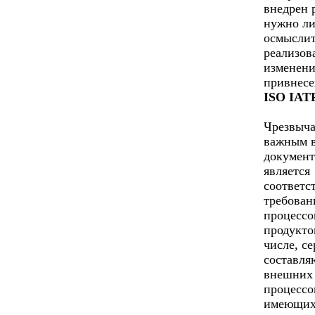
внедрен 
нужно л
осмыслит
реализов
изменени
привнесе
ISO IATF
Чрезвыч
важным 
документ
является
соответс
требован
процессо
продукто
числе, с
составл
внешних
процессо
имеющих