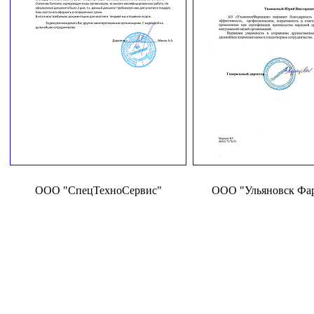
ООО "СпецТехноСервис"
ООО "Ульяновск Фа