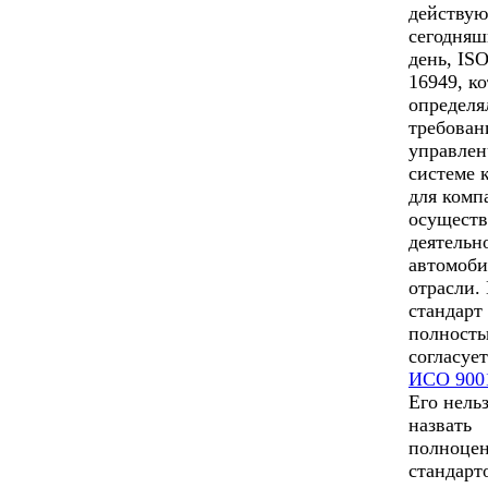
действу
сегодня
день, IS
16949, к
определя
требован
управлен
системе 
для комп
осущест
деятельн
автомоб
отрасли.
стандарт
полност
согласует
ИСО 900
Его нель
назвать
полноце
стандарт