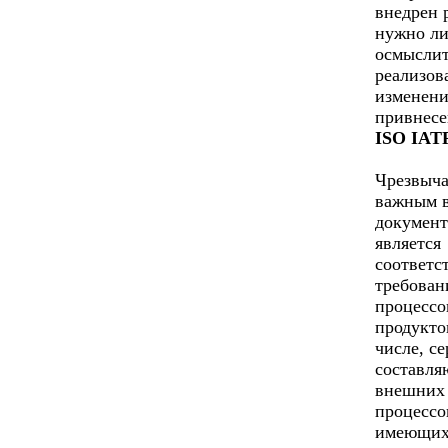
внедрен 
нужно л
осмыслит
реализов
изменени
привнесе
ISO IATF
Чрезвыч
важным 
документ
является
соответс
требован
процессо
продукто
числе, с
составл
внешних
процессо
имеющих