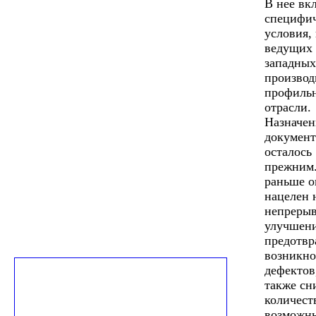
В нее вк
специфи
условия,
ведущих
западных
производ
профиль
отрасли.
Назначен
документ
осталось
прежним.
раньше о
нацелен 
непреры
улучшени
предотв
возникно
дефектов
также сн
количест
возможн