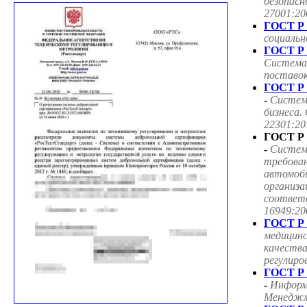
безопасн
27001:20
ГОСТ Р 
социаль
ГОСТ Р 
Система
поставок
ГОСТ Р 
-
Систем
бизнеса.
22301:20
ГОСТ Р 
-
Систем
требован
автомоб
организа
соответ
16949:20
ГОСТ Р 
медицин
качества
регулиро
ГОСТ Р 
-
Информ
Менеджме