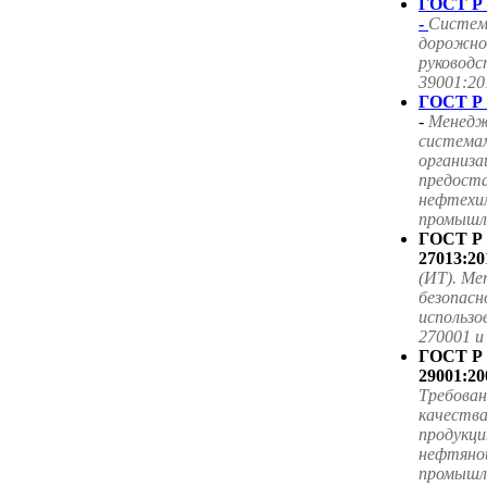
ГОСТ Р 
-
Систем
дорожног
руководс
39001:20
ГОСТ Р 
-
Менедж
система
организа
предоста
нефтехим
промышле
ГОСТ Р
27013:20
(ИТ). Ме
безопасн
использ
270001 
ГОСТ Р
29001:20
Требова
качества
продукци
нефтяной
промышл