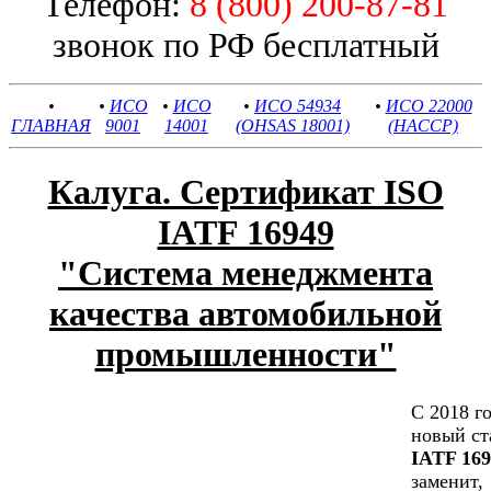
Телефон:
8 (800) 200-87-81
звонок по РФ бесплатный
•
•
ИСО
•
ИСО
•
ИСО 54934
•
ИСО 22000
ГЛАВНАЯ
9001
14001
(OHSAS 18001)
(HACCP)
Калуга. Сертификат ISO
IATF 16949
"Cистема менеджмента
качества автомобильной
промышленности"
С 2018 г
новый ст
IATF 169
заменит,