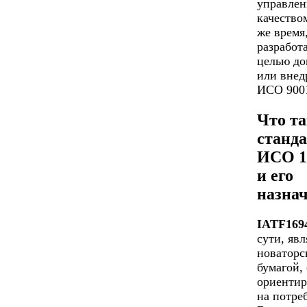
управлен
качество
же время
разработ
целью до
или внед
ИСО 9001
Что та
станд
ИСО 1
и его
назна
IATF169
сути, явл
новаторс
бумагой,
ориенти
на потре