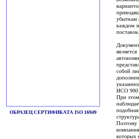
варианто
приводя
убыткам 
каждом з
поставок
Документ
является
автономн
представ
собой ли
дополнен
указанн
ИСО 9001
При этом
наблюдае
подобная
ОБРАЗЕЦ СЕРТИФИКАТА ISO 16949
структур
Поэтому
компания
которых 