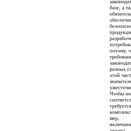
законода
базе, а т
обязател
обеспече
безопасн
продукци
разработ
потребов
потому, 
требован
законода
разных с
этой час
значител
ужесточи
Чтобы и
соответс
требуетс
комплекс
мер,
включаю
анализ