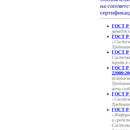
на соответс
сертификац
ГОСТ Р 
менеджм
ГОСТ Р 
-
Систем
Требован
ГОСТ Р 
Система
труда и 
ГОСТ Р
22000:20
безопасн
Требован
цепи соз
ГОСТ Р 
-
Систем
Требован
ГОСТ Р 
-
Информ
и средст
Системы