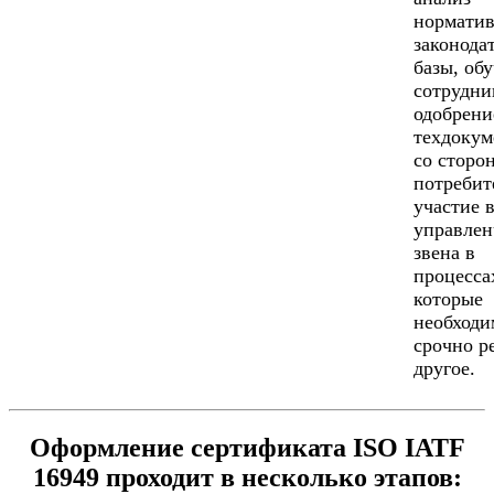
норматив
законода
базы, об
сотрудни
одобрени
техдокум
со сторо
потребит
участие 
управлен
звена в
процесса
которые
необходи
срочно р
другое.
Оформление сертификата ISO IATF
16949 проходит в несколько этапов: