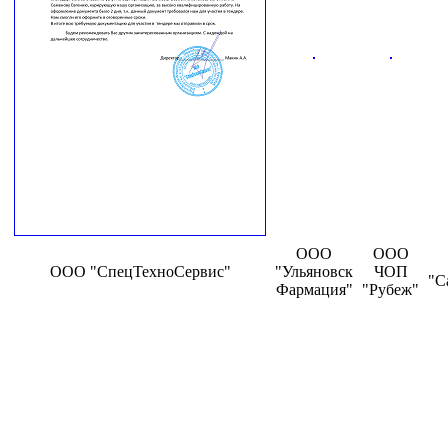
ООО
ООО
ООО "СпецТехноСервис"
"Ульяновск
ЧОП
"С
Фармация"
"Рубеж"