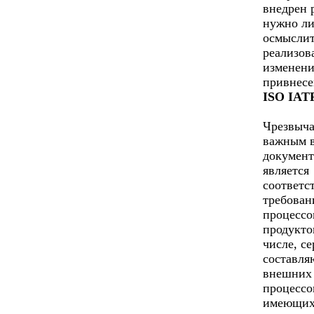
внедрен 
нужно л
осмыслит
реализов
изменени
привнесе
ISO IATF
Чрезвыч
важным 
документ
является
соответс
требован
процессо
продукто
числе, с
составл
внешних
процессо
имеющих