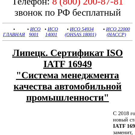
Телефон:
8 (800) 200-87-81
звонок по РФ бесплатный
•
•
ИСО
•
ИСО
•
ИСО 54934
•
ИСО 22000
ГЛАВНАЯ
9001
14001
(OHSAS 18001)
(HACCP)
Липецк. Сертификат ISO
IATF 16949
"Cистема менеджмента
качества автомобильной
промышленности"
С 2018 г
новый ст
IATF 169
заменит,