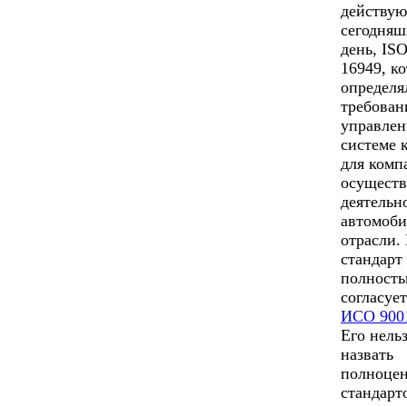
действу
сегодня
день, IS
16949, к
определя
требован
управлен
системе 
для комп
осущест
деятельн
автомоб
отрасли.
стандарт
полност
согласует
ИСО 900
Его нель
назвать
полноце
стандарт