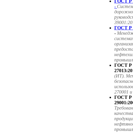
ГОСТ Р 
-
Систем
дорожног
руководс
39001:20
ГОСТ Р 
-
Менедж
система
организа
предоста
нефтехим
промышле
ГОСТ Р
27013:20
(ИТ). Ме
безопасн
использ
270001 
ГОСТ Р
29001:20
Требова
качества
продукци
нефтяной
промышл