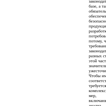
законода
базе, а т
обязател
обеспече
безопасн
продукци
разработ
потребов
потому, 
требован
законода
разных с
этой час
значител
ужесточи
Чтобы и
соответс
требуетс
комплекс
мер,
включаю
анализ