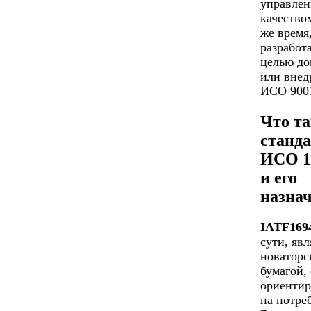
управлен
качество
же время
разработ
целью до
или внед
ИСО 9001
Что та
станд
ИСО 1
и его
назна
IATF169
сути, явл
новаторс
бумагой,
ориенти
на потре