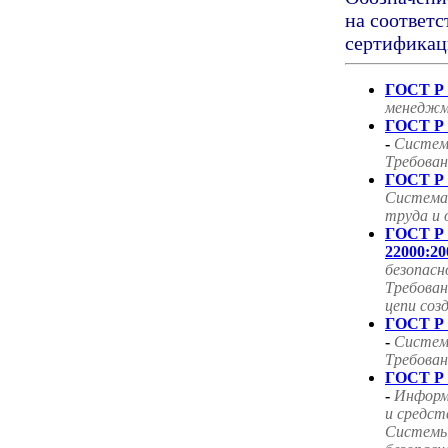
на соответс
сертификац
ГОСТ Р 
менеджм
ГОСТ Р 
-
Систем
Требован
ГОСТ Р 
Система
труда и 
ГОСТ Р
22000:20
безопасн
Требован
цепи соз
ГОСТ Р 
-
Систем
Требован
ГОСТ Р 
-
Информ
и средст
Системы