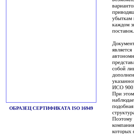
варианто
приводя
убыткам 
каждом з
поставок
Документ
является
автономн
представ
собой ли
дополнен
указанн
ИСО 9001
При этом
наблюдае
подобная
ОБРАЗЕЦ СЕРТИФИКАТА ISO 16949
структур
Поэтому
компания
которых 