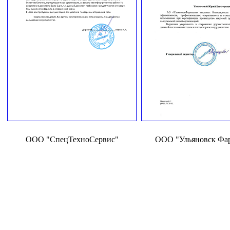
ООО "СпецТехноСервис"
ООО "Ульяновск Фа