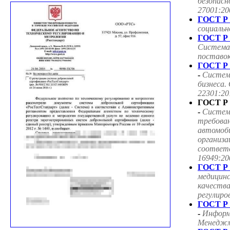
безопасн
27001:20
ГОСТ Р 
социаль
ГОСТ Р 
Система
поставок
ГОСТ Р 
-
Систем
бизнеса.
22301:20
ГОСТ Р 
-
Систем
требован
автомоб
организа
соответ
16949:20
ГОСТ Р 
медицин
качества
регулиро
ГОСТ Р 
-
Информ
Менеджме