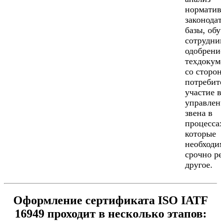
норматив
законода
базы, об
сотрудни
одобрени
техдокум
со сторо
потребит
участие 
управлен
звена в
процесса
которые
необходи
срочно р
другое.
Оформление сертификата ISO IATF
16949 проходит в несколько этапов: