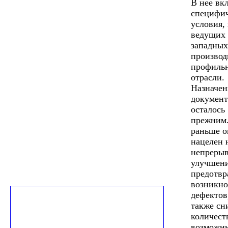
В нее вк
специфи
условия,
ведущих
западных
производ
профиль
отрасли.
Назначен
документ
осталось
прежним.
раньше о
нацелен 
непреры
улучшени
предотв
возникно
дефектов
также сн
количест
возможн