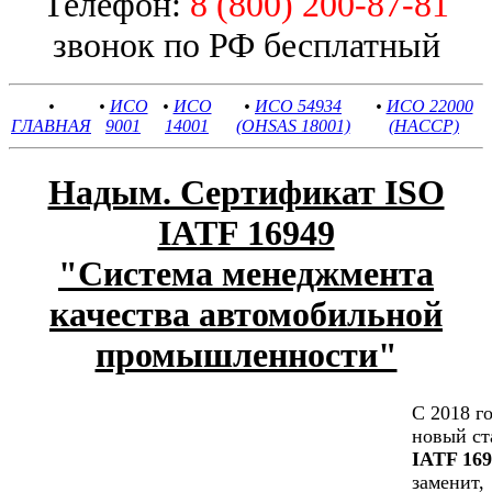
Телефон:
8 (800) 200-87-81
звонок по РФ бесплатный
•
•
ИСО
•
ИСО
•
ИСО 54934
•
ИСО 22000
ГЛАВНАЯ
9001
14001
(OHSAS 18001)
(HACCP)
Надым. Сертификат ISO
IATF 16949
"Cистема менеджмента
качества автомобильной
промышленности"
С 2018 г
новый ст
IATF 169
заменит,