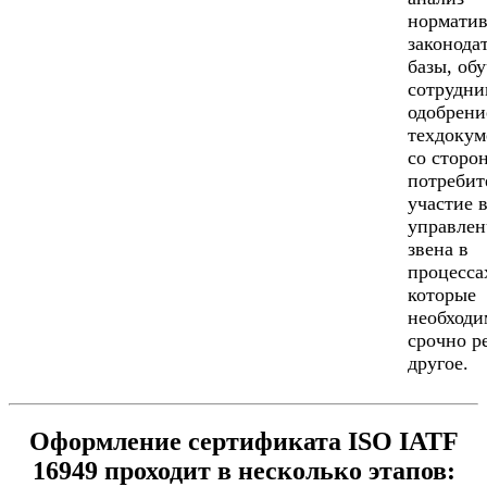
норматив
законода
базы, об
сотрудни
одобрени
техдокум
со сторо
потребит
участие 
управлен
звена в
процесса
которые
необходи
срочно р
другое.
Оформление сертификата ISO IATF
16949 проходит в несколько этапов: