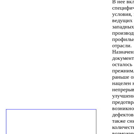
В нее вк
специфи
условия,
ведущих
западных
производ
профиль
отрасли.
Назначен
документ
осталось
прежним.
раньше о
нацелен 
непреры
улучшени
предотв
возникно
дефектов
также сн
количест
возможн