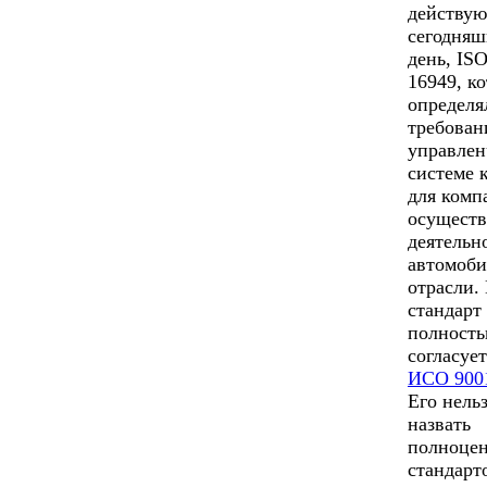
действу
сегодня
день, IS
16949, к
определя
требован
управлен
системе 
для комп
осущест
деятельн
автомоб
отрасли.
стандарт
полност
согласует
ИСО 900
Его нель
назвать
полноце
стандарт