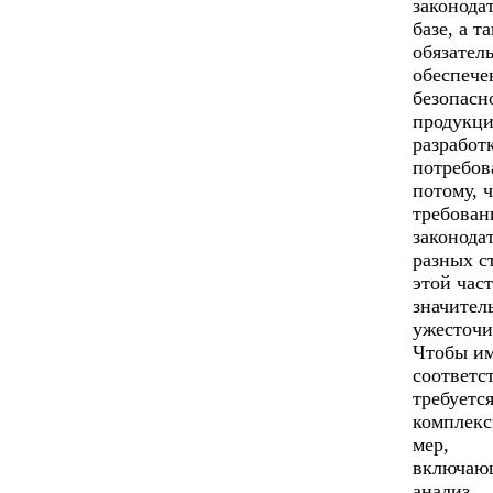
законода
базе, а т
обязател
обеспече
безопасн
продукци
разработ
потребов
потому, 
требован
законода
разных с
этой час
значител
ужесточи
Чтобы и
соответс
требуетс
комплекс
мер,
включаю
анализ