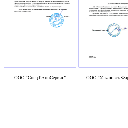
ООО "СпецТехноСервис"
ООО "Ульяновск Фа