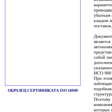
варианто
приводя
убыткам 
каждом з
поставок
Документ
является
автономн
представ
собой ли
дополнен
указанн
ИСО 9001
При этом
наблюдае
подобная
ОБРАЗЕЦ СЕРТИФИКАТА ISO 16949
структур
Поэтому
компания
которых 