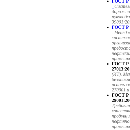
ГОСТ Р 
-
Систем
дорожног
руководс
39001:20
ГОСТ Р 
-
Менедж
система
организа
предоста
нефтехим
промышле
ГОСТ Р
27013:20
(ИТ). Ме
безопасн
использ
270001 
ГОСТ Р
29001:20
Требова
качества
продукци
нефтяной
промышл