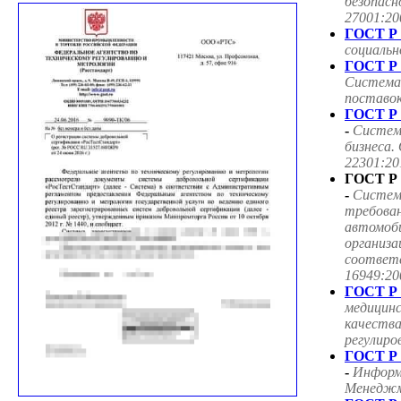
безопасн
27001:20
ГОСТ Р 
социаль
ГОСТ Р 
Система
поставок
ГОСТ Р 
-
Систем
бизнеса.
22301:20
ГОСТ Р 
-
Систем
требован
автомоб
организа
соответ
16949:20
ГОСТ Р 
медицин
качества
регулиро
ГОСТ Р 
-
Информ
Менеджме