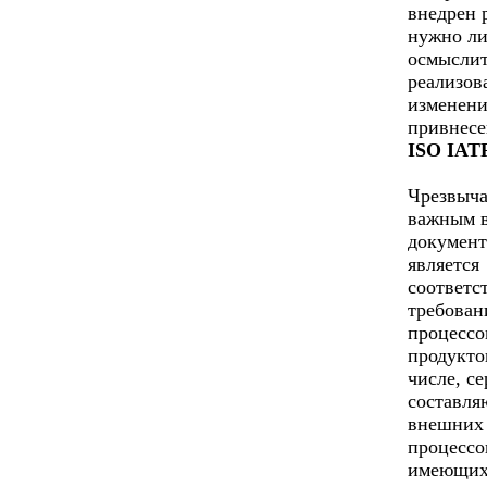
внедрен 
нужно л
осмыслит
реализов
изменени
привнесе
ISO IATF
Чрезвыч
важным 
документ
является
соответс
требован
процессо
продукто
числе, с
составл
внешних
процессо
имеющих