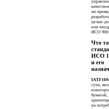
управлен
качество
же время
разработ
целью до
или внед
ИСО 9001
Что та
станд
ИСО 1
и его
назна
IATF169
сути, явл
новаторс
бумагой,
ориенти
на потре