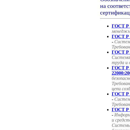
на соответс
сертификац
ГОСТ Р 
менеджм
ГОСТ Р 
-
Систем
Требован
ГОСТ Р 
Система
труда и 
ГОСТ Р
22000:20
безопасн
Требован
цепи соз
ГОСТ Р 
-
Систем
Требован
ГОСТ Р 
-
Информ
и средст
Системы