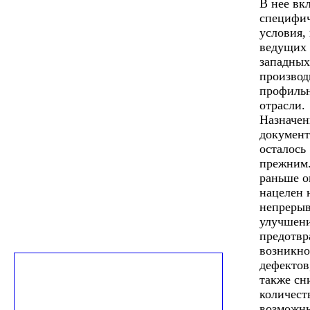
В нее вк
специфи
условия,
ведущих
западных
производ
профиль
отрасли.
Назначен
документ
осталось
прежним.
раньше о
нацелен 
непреры
улучшени
предотв
возникно
дефектов
также сн
количест
возможн