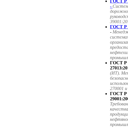
ГОСТ Р 
-
Систем
дорожног
руководс
39001:20
ГОСТ Р 
-
Менедж
система
организа
предоста
нефтехим
промышле
ГОСТ Р
27013:20
(ИТ). Ме
безопасн
использ
270001 
ГОСТ Р
29001:20
Требова
качества
продукци
нефтяной
промышл