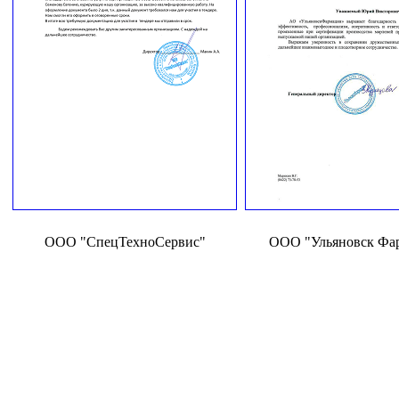
ООО "СпецТехноСервис"
ООО "Ульяновск Фа