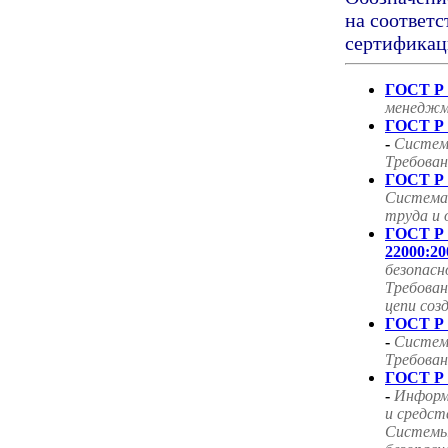
на соответс
сертификац
ГОСТ Р 
менеджм
ГОСТ Р 
-
Систем
Требован
ГОСТ Р 
Система
труда и 
ГОСТ Р
22000:20
безопасн
Требован
цепи соз
ГОСТ Р 
-
Систем
Требован
ГОСТ Р 
-
Информ
и средст
Системы