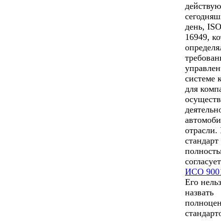
действу
сегодня
день, IS
16949, к
определя
требован
управлен
системе 
для комп
осущест
деятельн
автомоб
отрасли.
стандарт
полност
согласует
ИСО 900
Его нель
назвать
полноце
стандарт