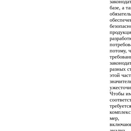
законода
базе, а т
обязател
обеспече
безопасн
продукци
разработ
потребов
потому, 
требован
законода
разных с
этой час
значител
ужесточи
Чтобы и
соответс
требуетс
комплекс
мер,
включаю
анализ