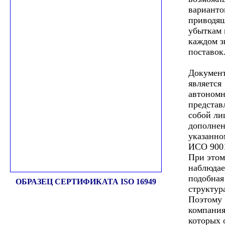
варианто
приводя
убыткам 
каждом з
поставок
Документ
является
автономн
представ
собой ли
дополнен
указанн
ИСО 9001
При этом
наблюдае
подобная
ОБРАЗЕЦ СЕРТИФИКАТА ISO 16949
структур
Поэтому
компания
которых 