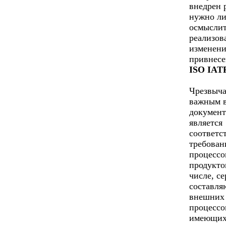
внедрен 
нужно л
осмыслит
реализов
изменени
привнесе
ISO IATF
Чрезвыч
важным 
документ
является
соответс
требован
процессо
продукто
числе, с
составл
внешних
процессо
имеющих