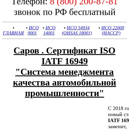
Телефон:
8 (800) 200-87-81
звонок по РФ бесплатный
•
•
ИСО
•
ИСО
•
ИСО 54934
•
ИСО 22000
ГЛАВНАЯ
9001
14001
(OHSAS 18001)
(HACCP)
Саров . Сертификат ISO
IATF 16949
"Cистема менеджмента
качества автомобильной
промышленности"
С 2018 г
новый ст
IATF 169
заменит,