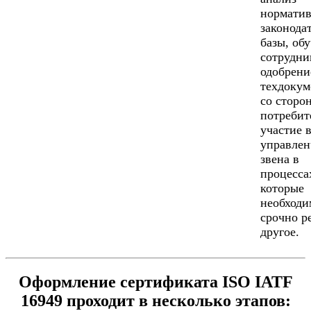
норматив
законода
базы, об
сотрудни
одобрени
техдокум
со сторо
потребит
участие 
управлен
звена в
процесса
которые
необходи
срочно р
другое.
Оформление сертификата ISO IATF
16949 проходит в несколько этапов: