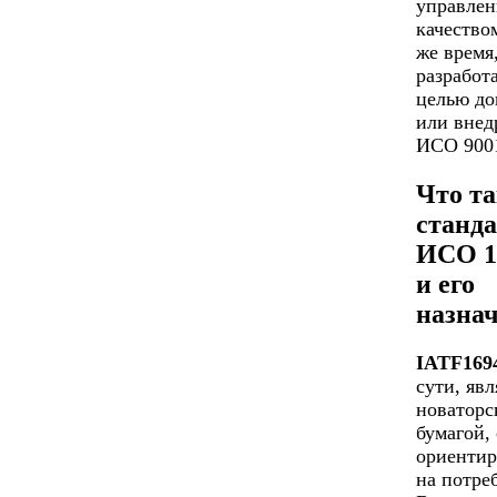
управлен
качество
же время
разработ
целью до
или внед
ИСО 9001
Что та
станд
ИСО 1
и его
назна
IATF169
сути, явл
новаторс
бумагой,
ориенти
на потре