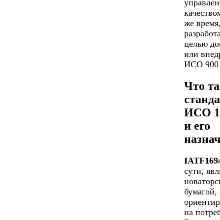
управлен
качество
же время
разработ
целью до
или внед
ИСО 9001
Что та
станд
ИСО 1
и его
назна
IATF169
сути, явл
новаторс
бумагой,
ориенти
на потре