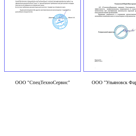
ООО "СпецТехноСервис"
ООО "Ульяновск Фа