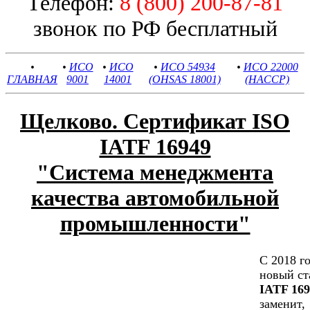
Телефон:
8 (800) 200-87-81
звонок по РФ бесплатный
•
•
ИСО
•
ИСО
•
ИСО 54934
•
ИСО 22000
ГЛАВНАЯ
9001
14001
(OHSAS 18001)
(HACCP)
Щелково. Сертификат ISO
IATF 16949
"Cистема менеджмента
качества автомобильной
промышленности"
С 2018 г
новый ст
IATF 169
заменит,