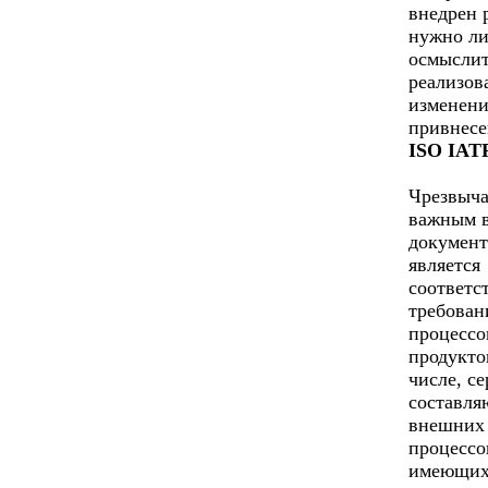
внедрен 
нужно л
осмыслит
реализов
изменени
привнесе
ISO IATF
Чрезвыч
важным 
документ
является
соответс
требован
процессо
продукто
числе, с
составл
внешних
процессо
имеющих