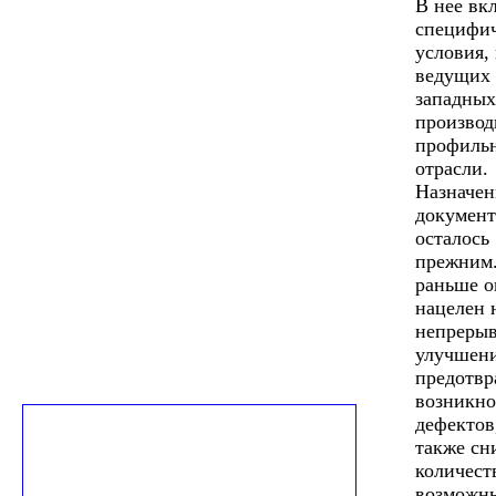
В нее вк
специфи
условия,
ведущих
западных
производ
профиль
отрасли.
Назначен
документ
осталось
прежним.
раньше о
нацелен 
непреры
улучшени
предотв
возникно
дефектов
также сн
количест
возможн