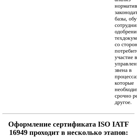
норматив
законода
базы, об
сотрудни
одобрени
техдокум
со сторо
потребит
участие 
управлен
звена в
процесса
которые
необходи
срочно р
другое.
Оформление сертификата ISO IATF
16949 проходит в несколько этапов: