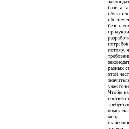
законода
базе, а т
обязател
обеспече
безопасн
продукци
разработ
потребов
потому, 
требован
законода
разных с
этой час
значител
ужесточи
Чтобы и
соответс
требуетс
комплекс
мер,
включаю
анализ