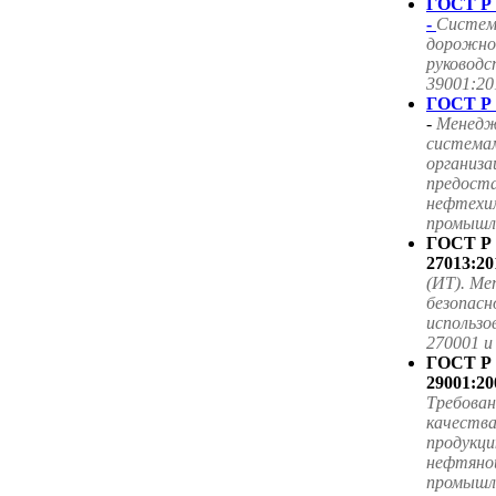
ГОСТ Р 
-
Систем
дорожног
руководс
39001:20
ГОСТ Р 
-
Менедж
система
организа
предоста
нефтехим
промышле
ГОСТ Р
27013:20
(ИТ). Ме
безопасн
использ
270001 
ГОСТ Р
29001:20
Требова
качества
продукци
нефтяной
промышл