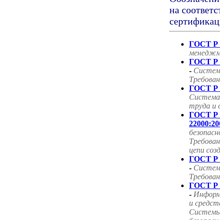
на соответс
сертификац
ГОСТ Р 
менеджм
ГОСТ Р 
-
Систем
Требован
ГОСТ Р 
Система
труда и 
ГОСТ Р
22000:20
безопасн
Требован
цепи соз
ГОСТ Р 
-
Систем
Требован
ГОСТ Р 
-
Информ
и средст
Системы