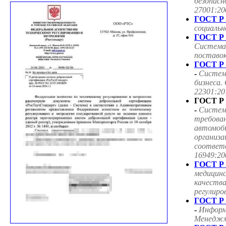
безопасн
27001:20
ГОСТ Р 
социаль
ГОСТ Р 
Система
поставок
ГОСТ Р 
-
Систем
бизнеса.
22301:20
ГОСТ Р 
-
Систем
требован
автомоб
организа
соответ
16949:20
ГОСТ Р 
медицин
качества
регулиро
ГОСТ Р 
-
Информ
Менеджме