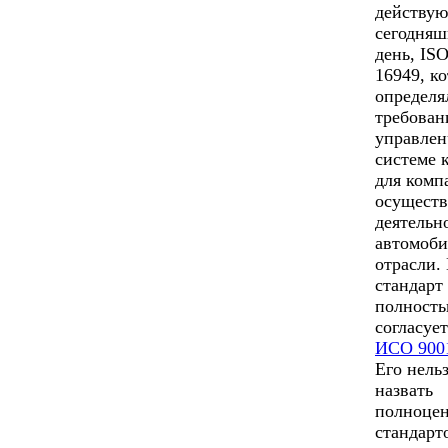
действу
сегодня
день, IS
16949, к
определя
требован
управлен
системе 
для комп
осущест
деятельн
автомоб
отрасли.
стандарт
полност
согласует
ИСО 900
Его нель
назвать
полноце
стандарт