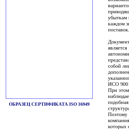
варианто
приводя
убыткам 
каждом з
поставок
Документ
является
автономн
представ
собой ли
дополнен
указанн
ИСО 9001
При этом
наблюдае
подобная
ОБРАЗЕЦ СЕРТИФИКАТА ISO 16949
структур
Поэтому
компания
которых 