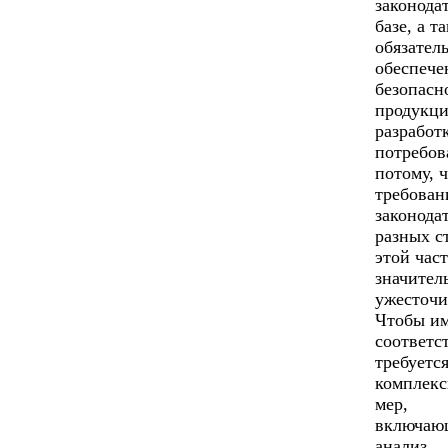
законода
базе, а т
обязател
обеспече
безопасн
продукци
разработ
потребов
потому, 
требован
законода
разных с
этой час
значител
ужесточи
Чтобы и
соответс
требуетс
комплекс
мер,
включаю
анализ