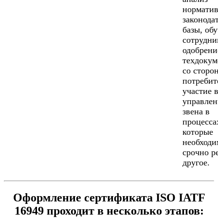
норматив
законода
базы, об
сотрудни
одобрени
техдокум
со сторо
потребит
участие 
управлен
звена в
процесса
которые
необходи
срочно р
другое.
Оформление сертификата ISO IATF
16949 проходит в несколько этапов: