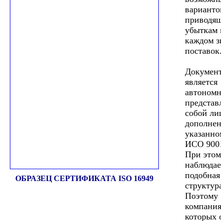
варианто
приводя
убыткам 
каждом з
поставок
Документ
является
автономн
представ
собой ли
дополнен
указанн
ИСО 9001
При этом
наблюдае
подобная
ОБРАЗЕЦ СЕРТИФИКАТА ISO 16949
структур
Поэтому
компания
которых 