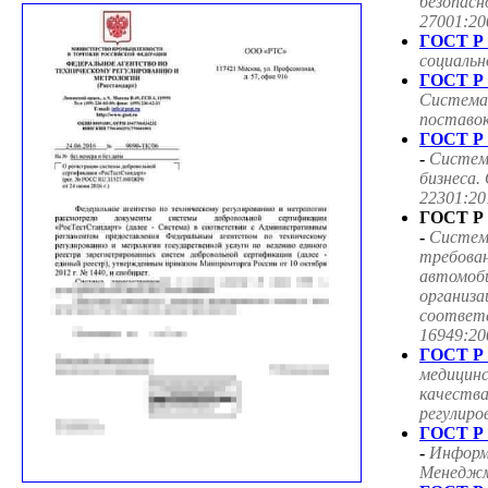
безопасн
27001:20
ГОСТ Р 
социаль
ГОСТ Р 
Система
поставок
ГОСТ Р 
-
Систем
бизнеса.
22301:20
ГОСТ Р 
-
Систем
требован
автомоб
организа
соответ
16949:20
ГОСТ Р 
медицин
качества
регулиро
ГОСТ Р 
-
Информ
Менеджме