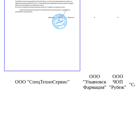
ООО
ООО
ООО "СпецТехноСервис"
"Ульяновск
ЧОП
"С
Фармация"
"Рубеж"