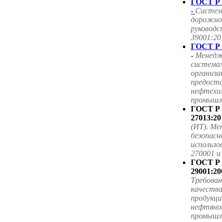
ГОСТ Р 
-
Систем
дорожног
руководс
39001:20
ГОСТ Р 
-
Менедж
система
организа
предоста
нефтехим
промышле
ГОСТ Р
27013:20
(ИТ). Ме
безопасн
использ
270001 
ГОСТ Р
29001:20
Требова
качества
продукци
нефтяной
промышл