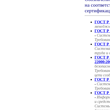
на соответс
сертификац
ГОСТ Р 
менеджм
ГОСТ Р 
-
Систем
Требован
ГОСТ Р 
Система
труда и 
ГОСТ Р
22000:20
безопасн
Требован
цепи соз
ГОСТ Р 
-
Систем
Требован
ГОСТ Р 
-
Информ
и средст
Системы