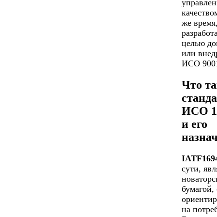
управлен
качество
же время
разработ
целью до
или внед
ИСО 9001
Что та
станд
ИСО 1
и его
назна
IATF169
сути, явл
новаторс
бумагой,
ориенти
на потре