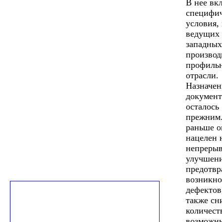
В нее вк
специфи
условия,
ведущих
западных
производ
профиль
отрасли.
Назначен
документ
осталось
прежним.
раньше о
нацелен 
непреры
улучшени
предотв
возникно
дефектов
также сн
количест
возможн