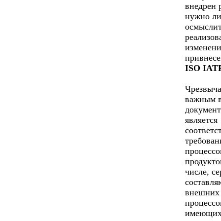
внедрен 
нужно л
осмыслит
реализов
изменени
привнесе
ISO IATF
Чрезвыч
важным 
документ
является
соответс
требован
процессо
продукто
числе, с
составл
внешних
процессо
имеющих