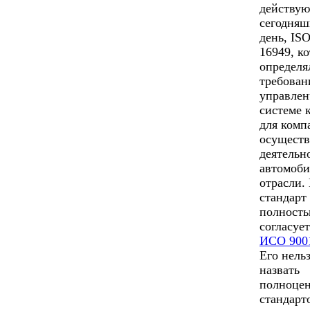
действу
сегодня
день, IS
16949, к
определя
требован
управлен
системе 
для комп
осущест
деятельн
автомоб
отрасли.
стандарт
полност
согласует
ИСО 900
Его нель
назвать
полноце
стандарт