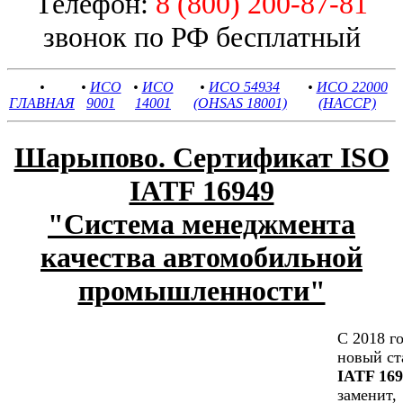
Телефон:
8 (800) 200-87-81
звонок по РФ бесплатный
•
•
ИСО
•
ИСО
•
ИСО 54934
•
ИСО 22000
ГЛАВНАЯ
9001
14001
(OHSAS 18001)
(HACCP)
Шарыпово. Сертификат ISO
IATF 16949
"Cистема менеджмента
качества автомобильной
промышленности"
С 2018 г
новый ст
IATF 169
заменит,