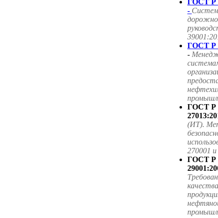
ГОСТ Р 
-
Систем
дорожног
руководс
39001:20
ГОСТ Р 
-
Менедж
система
организа
предоста
нефтехим
промышле
ГОСТ Р
27013:20
(ИТ). Ме
безопасн
использ
270001 
ГОСТ Р
29001:20
Требова
качества
продукци
нефтяной
промышл