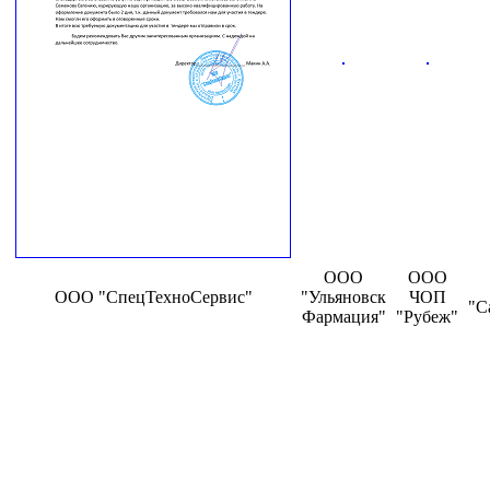
ООО
ООО
ООО "СпецТехноСервис"
"Ульяновск
ЧОП
"С
Фармация"
"Рубеж"