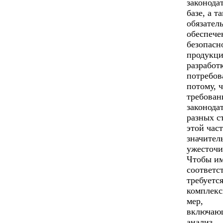
законода
базе, а т
обязател
обеспече
безопасн
продукци
разработ
потребов
потому, 
требован
законода
разных с
этой час
значител
ужесточи
Чтобы и
соответс
требуетс
комплекс
мер,
включаю
анализ