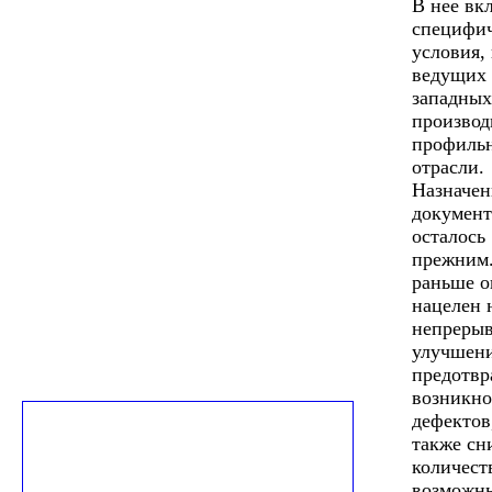
В нее вк
специфи
условия,
ведущих
западных
производ
профиль
отрасли.
Назначен
документ
осталось
прежним.
раньше о
нацелен 
непреры
улучшени
предотв
возникно
дефектов
также сн
количест
возможн