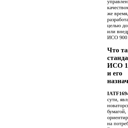
управлен
качество
же время
разработ
целью до
или внед
ИСО 9001
Что та
станд
ИСО 1
и его
назна
IATF169
сути, явл
новаторс
бумагой,
ориенти
на потре