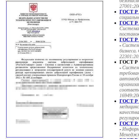
безопасн
27001:20
ГОСТ Р 
социаль
ГОСТ Р 
Система
поставок
ГОСТ Р 
-
Систем
бизнеса.
22301:20
ГОСТ Р 
-
Систем
требован
автомоб
организа
соответ
16949:20
ГОСТ Р 
медицин
качества
регулиро
ГОСТ Р 
-
Информ
Менеджме