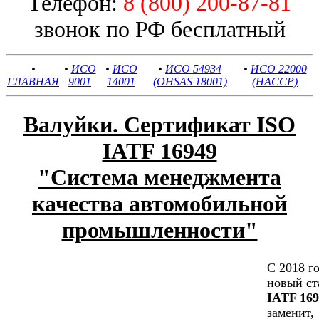
Телефон:
8 (800) 200-87-81
звонок по РФ бесплатный
•
•
ИСО
•
ИСО
•
ИСО 54934
•
ИСО 22000
ГЛАВНАЯ
9001
14001
(OHSAS 18001)
(HACCP)
Валуйки. Сертификат ISO
IATF 16949
"Cистема менеджмента
качества автомобильной
промышленности"
С 2018 г
новый ст
IATF 169
заменит,