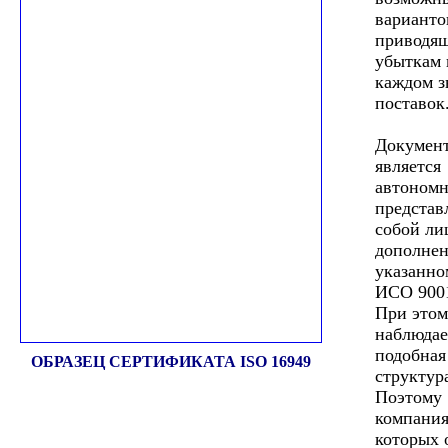
варианто
приводя
убыткам 
каждом з
поставок
Документ
является
автономн
представ
собой ли
дополнен
указанн
ИСО 9001
При этом
наблюдае
подобная
ОБРАЗЕЦ СЕРТИФИКАТА ISO 16949
структур
Поэтому
компания
которых 