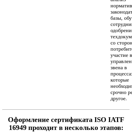
норматив
законода
базы, об
сотрудни
одобрени
техдокум
со сторо
потребит
участие 
управлен
звена в
процесса
которые
необходи
срочно р
другое.
Оформление сертификата ISO IATF
16949 проходит в несколько этапов: