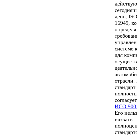
действу
сегодня
день, IS
16949, к
определя
требован
управлен
системе 
для комп
осущест
деятельн
автомоб
отрасли.
стандарт
полност
согласует
ИСО 900
Его нель
назвать
полноце
стандарт