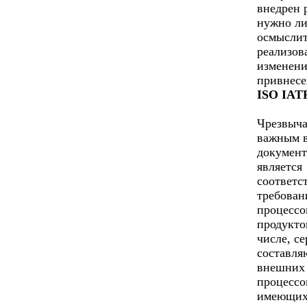
внедрен 
нужно л
осмыслит
реализов
изменени
привнесе
ISO IATF
Чрезвыч
важным 
документ
является
соответс
требован
процессо
продукто
числе, с
составл
внешних
процессо
имеющих