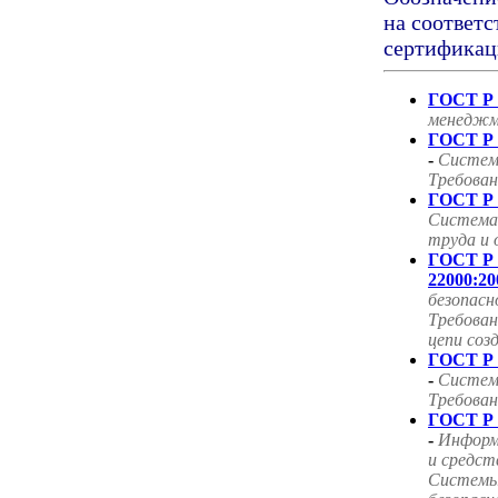
на соответс
сертификац
ГОСТ Р 
менеджм
ГОСТ Р 
-
Систем
Требован
ГОСТ Р 
Система
труда и 
ГОСТ Р
22000:20
безопасн
Требован
цепи соз
ГОСТ Р 
-
Систем
Требован
ГОСТ Р 
-
Информ
и средст
Системы