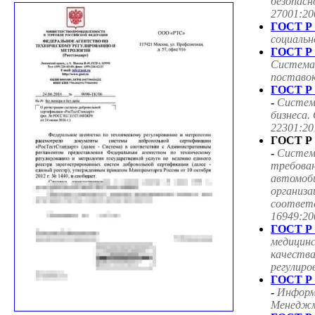
безопасн
27001:20
ГОСТ Р 
социаль
ГОСТ Р 
Система
поставок
ГОСТ Р 
-
Систем
бизнеса.
22301:20
ГОСТ Р 
-
Систем
требован
автомоб
организа
соответ
16949:20
ГОСТ Р 
медицин
качества
регулиро
ГОСТ Р 
-
Информ
Менеджме