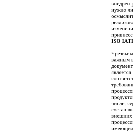
внедрен 
нужно л
осмыслит
реализов
изменени
привнесе
ISO IATF
Чрезвыч
важным 
документ
является
соответс
требован
процессо
продукто
числе, с
составл
внешних
процессо
имеющих