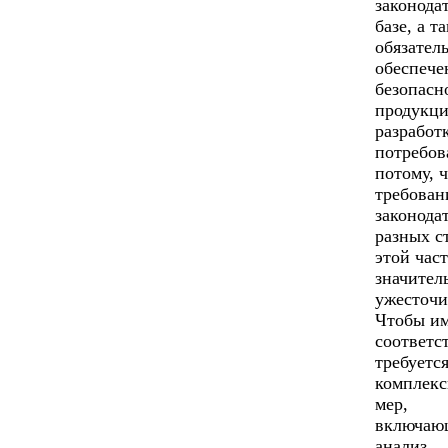
законода
базе, а т
обязател
обеспече
безопасн
продукци
разработ
потребов
потому, 
требован
законода
разных с
этой час
значител
ужесточи
Чтобы и
соответс
требуетс
комплекс
мер,
включаю
анализ