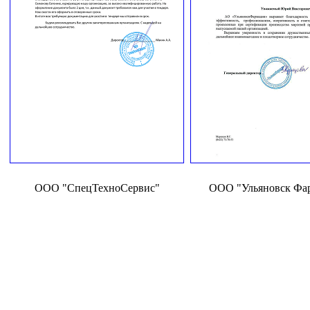
ООО "СпецТехноСервис"
ООО "Ульяновск Фа