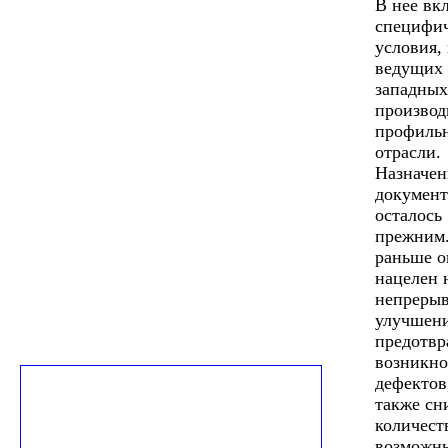
В нее вк
специфи
условия,
ведущих
западных
производ
профиль
отрасли.
Назначен
документ
осталось
прежним.
раньше о
нацелен 
непреры
улучшени
предотв
возникно
дефектов
также сн
количест
возможн