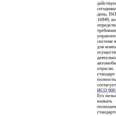
действу
сегодня
день, IS
16949, к
определя
требован
управлен
системе 
для комп
осущест
деятельн
автомоб
отрасли.
стандарт
полност
согласует
ИСО 900
Его нель
назвать
полноце
стандарт