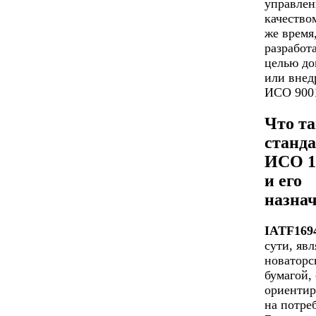
управлен
качество
же время
разработ
целью до
или внед
ИСО 9001
Что та
станд
ИСО 1
и его
назна
IATF169
сути, явл
новаторс
бумагой,
ориенти
на потре