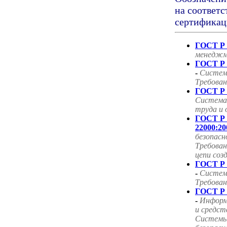
на соответс
сертификац
ГОСТ Р 
менеджм
ГОСТ Р 
-
Систем
Требован
ГОСТ Р 
Система
труда и 
ГОСТ Р
22000:20
безопасн
Требован
цепи соз
ГОСТ Р 
-
Систем
Требован
ГОСТ Р 
-
Информ
и средст
Системы