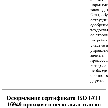
норматив
законода
базы, об
сотрудни
одобрени
техдокум
со сторо
потребит
участие 
управлен
звена в
процесса
которые
необходи
срочно р
другое.
Оформление сертификата ISO IATF
16949 проходит в несколько этапов: