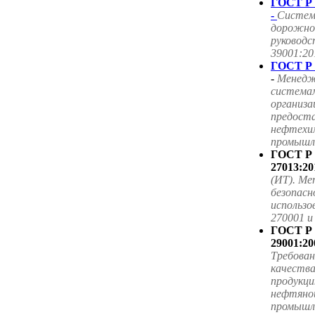
ГОСТ Р 
-
Систем
дорожног
руководс
39001:20
ГОСТ Р 
-
Менедж
система
организа
предоста
нефтехим
промышле
ГОСТ Р
27013:20
(ИТ). Ме
безопасн
использ
270001 
ГОСТ Р
29001:20
Требова
качества
продукци
нефтяной
промышл