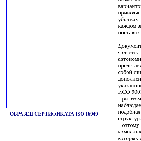
варианто
приводя
убыткам 
каждом з
поставок
Документ
является
автономн
представ
собой ли
дополнен
указанн
ИСО 9001
При этом
наблюдае
подобная
ОБРАЗЕЦ СЕРТИФИКАТА ISO 16949
структур
Поэтому
компания
которых 