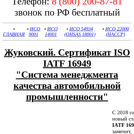
Телефон:
8 (800) 200-87-81
звонок по РФ бесплатный
•
•
ИСО
•
ИСО
•
ИСО 54934
•
ИСО 22000
ГЛАВНАЯ
9001
14001
(OHSAS 18001)
(HACCP)
Жуковский. Сертификат ISO
IATF 16949
"Cистема менеджмента
качества автомобильной
промышленности"
С 2018 г
новый ст
IATF 169
заменит,