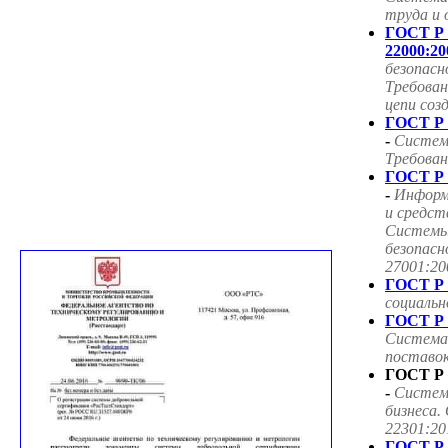
труда и 
ГОСТ Р
22000:20
безопасн
Требован
цепи соз
ГОСТ Р 
-
Систем
Требован
ГОСТ Р 
-
Информ
и средст
Системы
безопасн
27001:20
ГОСТ Р 
социаль
ГОСТ Р 
Система
поставок
ГОСТ Р 
-
Систем
бизнеса.
22301:20
ГОСТ Р 