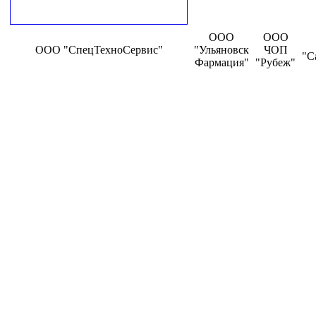
ООО
ООО
ООО "СпецТехноСервис"
"Ульяновск
ЧОП
"С
Фармация"
"Рубеж"