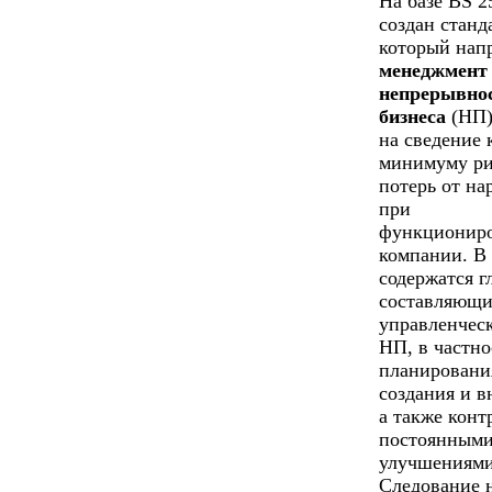
На базе BS 2
создан станд
который нап
менеджмент
непрерывно
бизнеса
(НП)
на сведение 
минимуму ри
потерь от н
при
функционир
компании. В
содержатся г
составляющи
управленчес
НП, в частно
планировани
создания и в
а также конт
постоянным
улучшениями
Следование 