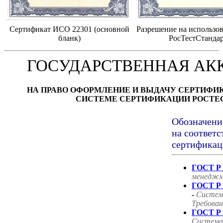
Сертификат ИСО 22301 (основной
Разрешение на использов
бланк)
РосТестСтанда
ГОСУДАРСТВЕННАЯ АК
НА ПРАВО ОФОРМЛЕНИЕ И ВЫДАЧУ СЕРТИФИ
СИСТЕМЕ СЕРТИФИКАЦИИ РОСТЕ
Обозначени
на соответс
сертификац
ГОСТ Р 
менеджм
ГОСТ Р 
-
Систем
Требован
ГОСТ Р 
Система