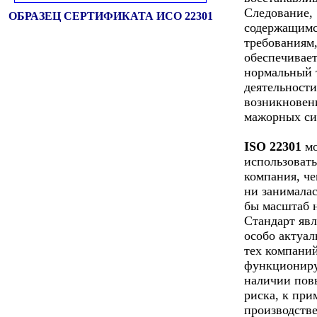
Следование,
ОБРАЗЕЦ СЕРТИФИКАТА ИСО 22301
содержащимс
требованиям
обеспечивае
нормальный 
деятельности
возникновен
мажорных си
ISO 22301
мо
использоват
компания, че
ни занималас
бы масштаб 
Стандарт явл
особо актуа
тех компаний
функционир
наличии по
риска, к при
производстве