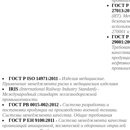
промышле
ГОСТ Р
27013:20
(ИТ). Ме
безопасн
использ
270001 
ГОСТ Р
29001:20
Требова
качества
продукци
нефтяной
промышл
ГОСТ Р ISO 14971:2011 -
Изделия медицинские.
Применение менеджмента риска к медицинским изделиям
IRIS
(International Railway Industry Standard) -
Международный стандарт железнодорожной
промышленности
ГОСТ РВ 0015-002:2012 -
Система разработки и
постановки продукции на производство военной техники.
Системы менеджмента качества. Общие требования
ГОСТ Р ЕН 9100:2011 -
Система менеджмента качества
организаций авиационной, космической и оборонных отраслей