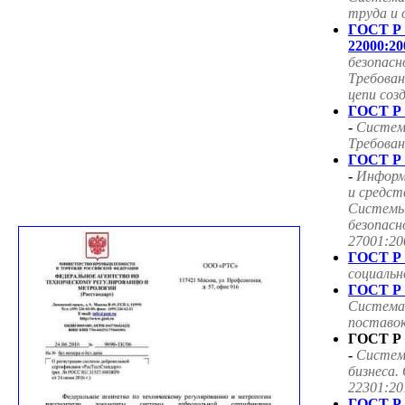
труда и 
ГОСТ Р
22000:20
безопасн
Требован
цепи соз
ГОСТ Р 
-
Систем
Требован
ГОСТ Р 
-
Информ
и средст
Системы
безопасн
27001:20
ГОСТ Р 
социаль
ГОСТ Р 
Система
поставок
ГОСТ Р 
-
Систем
бизнеса.
22301:20
ГОСТ Р 