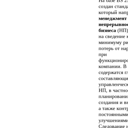
На базе BS 2
создан станд
который нап
менеджмент
непрерывно
бизнеса
(НП)
на сведение 
минимуму ри
потерь от н
при
функционир
компании. В
содержатся г
составляющи
управленчес
НП, в частно
планировани
создания и в
а также конт
постоянным
улучшениями
Следование 