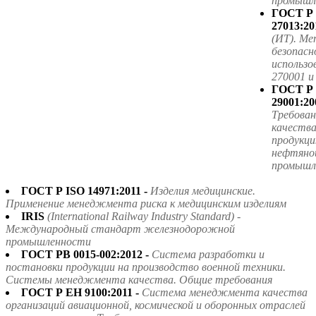
промышле
ГОСТ Р
27013:20
(ИТ). Ме
безопасн
использ
270001 
ГОСТ Р
29001:20
Требова
качества
продукци
нефтяной
промышл
ГОСТ Р ISO 14971:2011 -
Изделия медицинские.
Применение менеджмента риска к медицинским изделиям
IRIS
(International Railway Industry Standard) -
Международный стандарт железнодорожной
промышленности
ГОСТ РВ 0015-002:2012 -
Система разработки и
постановки продукции на производство военной техники.
Системы менеджмента качества. Общие требования
ГОСТ Р ЕН 9100:2011 -
Система менеджмента качества
организаций авиационной, космической и оборонных отраслей