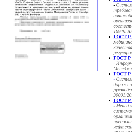
-
Систем
требован
автомоб
организа
соответ
16949:20
ГОСТ Р 
медицин
качества
регулиро
ГОСТ Р 
-
Информ
Менеджме
ГОСТ Р 
-
Систем
дорожног
руководс
39001:20
ГОСТ Р 
-
Менедж
система
организа
предоста
нефтехим