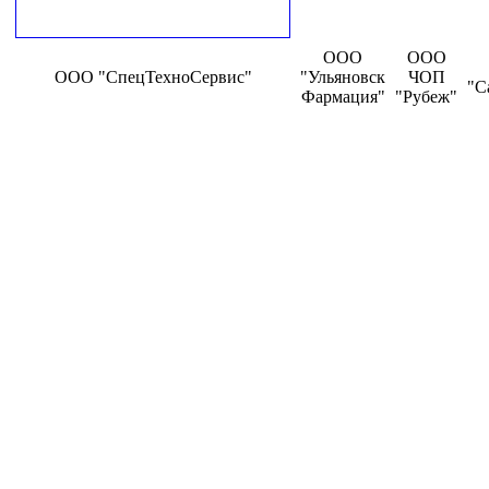
ООО
ООО
ООО "СпецТехноСервис"
"Ульяновск
ЧОП
"С
Фармация"
"Рубеж"