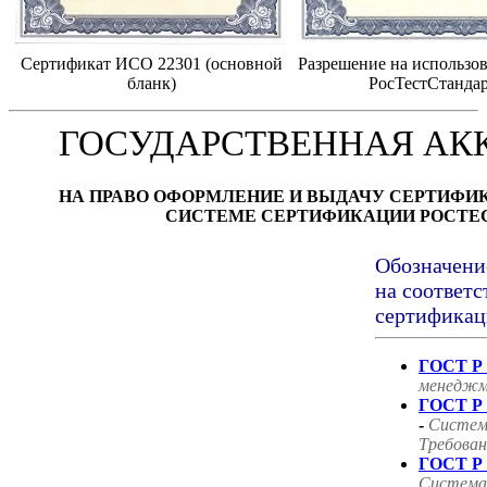
Сертификат ИСО 22301 (основной
Разрешение на использов
бланк)
РосТестСтанда
ГОСУДАРСТВЕННАЯ АК
НА ПРАВО ОФОРМЛЕНИЕ И ВЫДАЧУ СЕРТИФИ
СИСТЕМЕ СЕРТИФИКАЦИИ РОСТЕ
Обозначени
на соответс
сертификац
ГОСТ Р 
менеджм
ГОСТ Р 
-
Систем
Требован
ГОСТ Р 
Система