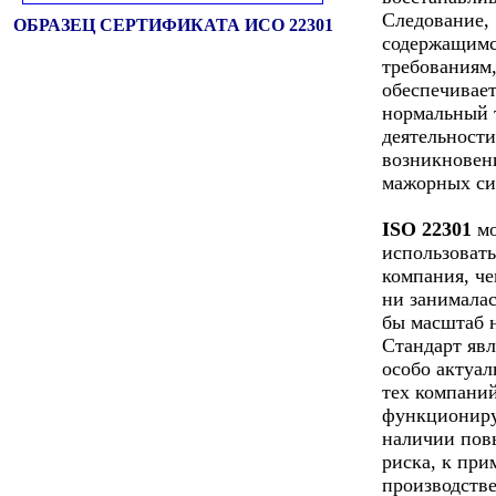
Следование,
ОБРАЗЕЦ СЕРТИФИКАТА ИСО 22301
содержащимс
требованиям
обеспечивае
нормальный 
деятельности
возникновен
мажорных си
ISO 22301
мо
использоват
компания, че
ни занималас
бы масштаб 
Стандарт явл
особо актуа
тех компаний
функционир
наличии по
риска, к при
производстве