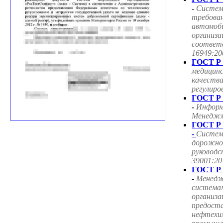
-
Систем
требован
автомоб
организа
соответ
16949:20
ГОСТ Р 
медицин
качества
регулиро
ГОСТ Р 
-
Информ
Менеджме
ГОСТ Р 
-
Систем
дорожног
руководс
39001:20
ГОСТ Р 
-
Менедж
система
организа
предоста
нефтехим