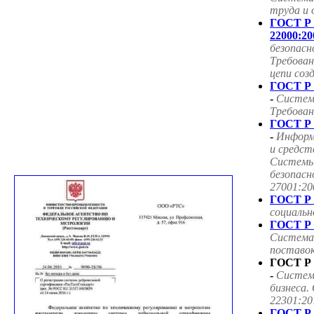
труда и 
ГОСТ Р
22000:20
безопасн
Требован
цепи соз
ГОСТ Р 
-
Систем
Требован
ГОСТ Р 
-
Информ
и средст
Системы
безопасн
27001:20
ГОСТ Р 
социаль
ГОСТ Р 
Система
поставок
ГОСТ Р 
-
Систем
бизнеса.
22301:20
ГОСТ Р 