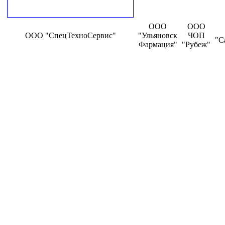
ООО
ООО
ООО "СпецТехноСервис"
"Ульяновск
ЧОП
"С
Фармация"
"Рубеж"