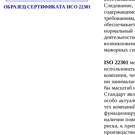
Следование,
ОБРАЗЕЦ СЕРТИФИКАТА ИСО 22301
содержащимс
требованиям
обеспечивае
нормальный 
деятельности
возникновен
мажорных си
ISO 22301
мо
использоват
компания, че
ни занималас
бы масштаб 
Стандарт явл
особо актуа
тех компаний
функционир
наличии по
риска, к при
производстве