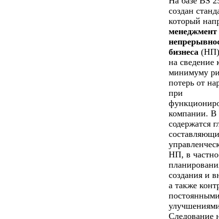
На базе BS 2
создан станд
который нап
менеджмент
непрерывно
бизнеса
(НП)
на сведение 
минимуму ри
потерь от н
при
функционир
компании. В
содержатся г
составляющи
управленчес
НП, в частно
планировани
создания и в
а также конт
постоянным
улучшениями
Следование 