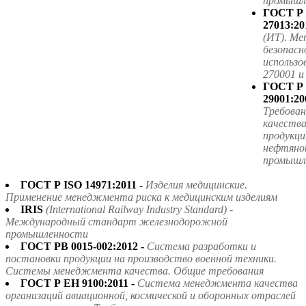
промышле
ГОСТ Р
27013:20
(ИТ). Ме
безопасн
использ
270001 
ГОСТ Р
29001:20
Требова
качества
продукци
нефтяной
промышл
ГОСТ Р ISO 14971:2011 -
Изделия медицинские.
Применение менеджмента риска к медицинским изделиям
IRIS
(International Railway Industry Standard) -
Международный стандарт железнодорожной
промышленности
ГОСТ РВ 0015-002:2012 -
Система разработки и
постановки продукции на производство военной техники.
Системы менеджмента качества. Общие требования
ГОСТ Р ЕН 9100:2011 -
Система менеджмента качества
организаций авиационной, космической и оборонных отраслей