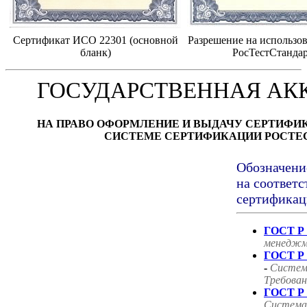
Сертификат ИСО 22301 (основной
Разрешение на использов
бланк)
РосТестСтанда
ГОСУДАРСТВЕННАЯ АК
НА ПРАВО ОФОРМЛЕНИЕ И ВЫДАЧУ СЕРТИФИ
СИСТЕМЕ СЕРТИФИКАЦИИ РОСТЕ
Обозначени
на соответс
сертификац
ГОСТ Р 
менеджм
ГОСТ Р 
-
Систем
Требован
ГОСТ Р 
Система