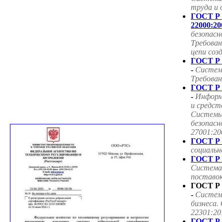
труда и 
ГОСТ Р
22000:20
безопасн
Требован
цепи соз
ГОСТ Р 
-
Систем
Требован
ГОСТ Р 
-
Информ
и средст
Системы
безопасн
27001:20
ГОСТ Р 
социаль
ГОСТ Р 
Система
поставок
ГОСТ Р 
-
Систем
бизнеса.
22301:20
ГОСТ Р 