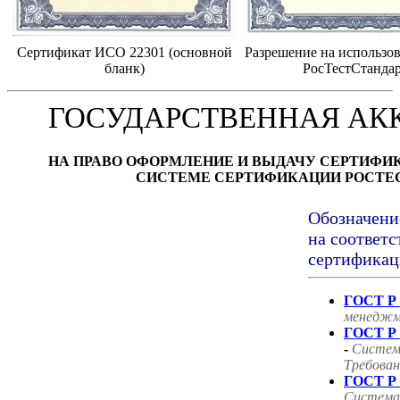
Сертификат ИСО 22301 (основной
Разрешение на использов
бланк)
РосТестСтанда
ГОСУДАРСТВЕННАЯ АК
НА ПРАВО ОФОРМЛЕНИЕ И ВЫДАЧУ СЕРТИФИ
СИСТЕМЕ СЕРТИФИКАЦИИ РОСТЕ
Обозначени
на соответс
сертификац
ГОСТ Р 
менеджм
ГОСТ Р 
-
Систем
Требован
ГОСТ Р 
Система