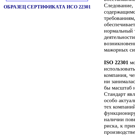
Следование,
ОБРАЗЕЦ СЕРТИФИКАТА ИСО 22301
содержащимс
требованиям
обеспечивае
нормальный 
деятельности
возникновен
мажорных си
ISO 22301
мо
использоват
компания, че
ни занималас
бы масштаб 
Стандарт явл
особо актуа
тех компаний
функционир
наличии по
риска, к при
производстве