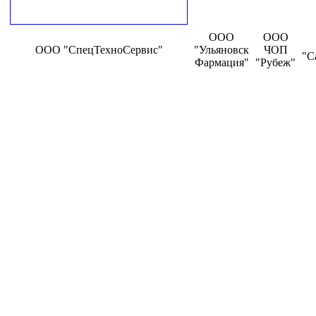
ООО
ООО
ООО "СпецТехноСервис"
"Ульяновск
ЧОП
"С
Фармация"
"Рубеж"