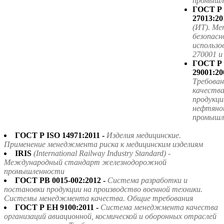
промышле
ГОСТ Р
27013:20
(ИТ). Ме
безопасн
использ
270001 
ГОСТ Р
29001:20
Требова
качества
продукци
нефтяной
промышл
ГОСТ Р ISO 14971:2011 -
Изделия медицинские.
Применение менеджмента риска к медицинским изделиям
IRIS
(International Railway Industry Standard) -
Международный стандарт железнодорожной
промышленности
ГОСТ РВ 0015-002:2012 -
Система разработки и
постановки продукции на производство военной техники.
Системы менеджмента качества. Общие требования
ГОСТ Р ЕН 9100:2011 -
Система менеджмента качества
организаций авиационной, космической и оборонных отраслей