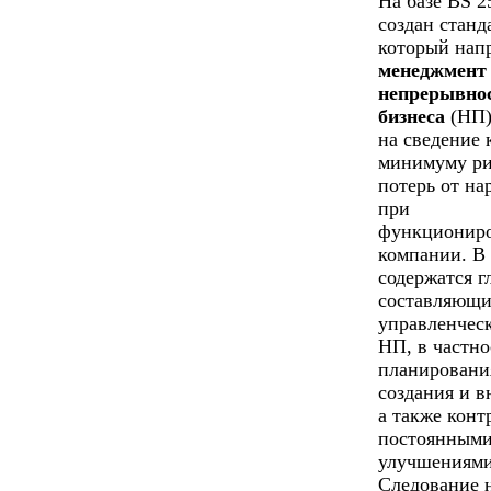
На базе BS 2
создан станд
который нап
менеджмент
непрерывно
бизнеса
(НП)
на сведение 
минимуму ри
потерь от н
при
функционир
компании. В
содержатся г
составляющи
управленчес
НП, в частно
планировани
создания и в
а также конт
постоянным
улучшениями
Следование 