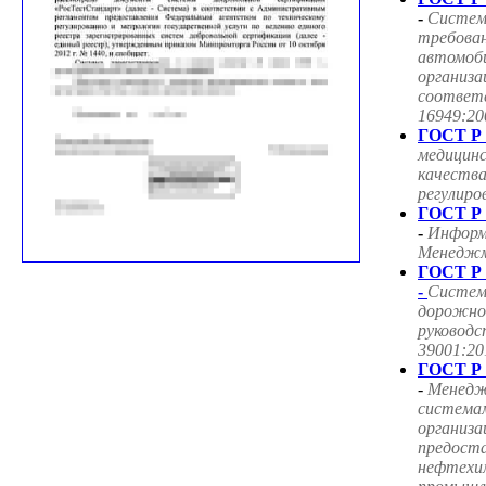
-
Систем
требован
автомоб
организа
соответ
16949:20
ГОСТ Р 
медицин
качества
регулиро
ГОСТ Р 
-
Информ
Менеджме
ГОСТ Р 
-
Систем
дорожног
руководс
39001:20
ГОСТ Р 
-
Менедж
система
организа
предоста
нефтехим