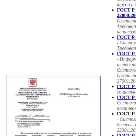
труда и 
ГОСТ Р
22000:20
безопасн
Требован
цепи соз
ГОСТ Р 
-
Систем
Требован
ГОСТ Р 
-
Информ
и средст
Системы
безопасн
27001:20
ГОСТ Р 
социаль
ГОСТ Р 
Система
поставок
ГОСТ Р 
-
Систем
бизнеса.
22301:20
ГОСТ Р 