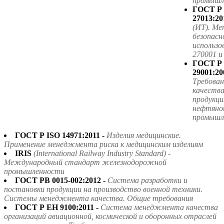
промышле
ГОСТ Р
27013:20
(ИТ). Ме
безопасн
использ
270001 
ГОСТ Р
29001:20
Требова
качества
продукци
нефтяной
промышл
ГОСТ Р ISO 14971:2011 -
Изделия медицинские.
Применение менеджмента риска к медицинским изделиям
IRIS
(International Railway Industry Standard) -
Международный стандарт железнодорожной
промышленности
ГОСТ РВ 0015-002:2012 -
Система разработки и
постановки продукции на производство военной техники.
Системы менеджмента качества. Общие требования
ГОСТ Р ЕН 9100:2011 -
Система менеджмента качества
организаций авиационной, космической и оборонных отраслей