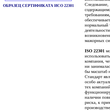
Следование,
ОБРАЗЕЦ СЕРТИФИКАТА ИСО 22301
содержащимс
требованиям
обеспечивае
нормальный 
деятельности
возникновен
мажорных си
ISO 22301
мо
использоват
компания, че
ни занималас
бы масштаб 
Стандарт явл
особо актуа
тех компаний
функционир
наличии по
риска, к при
производстве