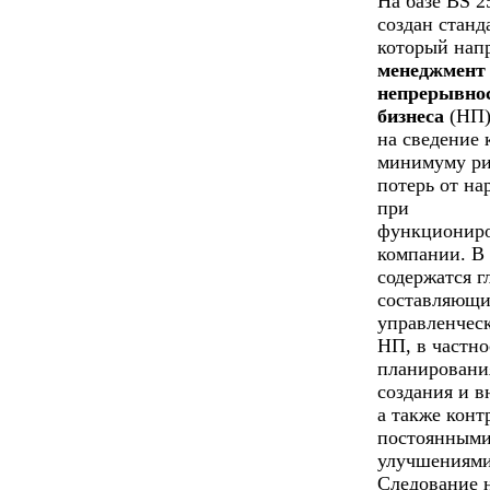
На базе BS 2
создан станд
который нап
менеджмент
непрерывно
бизнеса
(НП)
на сведение 
минимуму ри
потерь от н
при
функционир
компании. В
содержатся г
составляющи
управленчес
НП, в частно
планировани
создания и в
а также конт
постоянным
улучшениями
Следование 