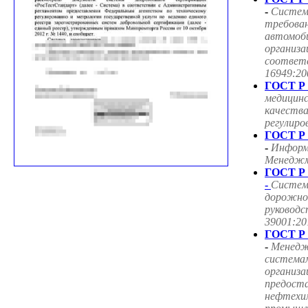
-
Систем
требован
автомоб
организа
соответ
16949:20
ГОСТ Р 
медицин
качества
регулиро
ГОСТ Р 
-
Информ
Менеджме
ГОСТ Р 
-
Систем
дорожног
руководс
39001:20
ГОСТ Р 
-
Менедж
система
организа
предоста
нефтехим