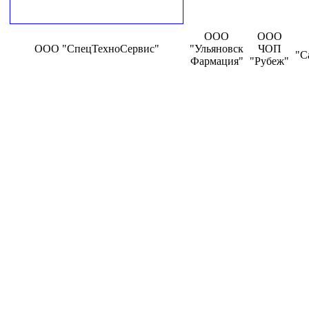
ООО
ООО
ООО "СпецТехноСервис"
"Ульяновск
ЧОП
"С
Фармация"
"Рубеж"