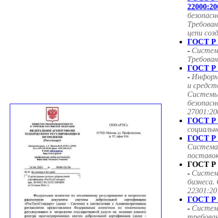
22000:20
безопасн
Требован
цепи соз
ГОСТ Р 
-
Систем
Требован
ГОСТ Р 
-
Информ
и средст
Системы
безопасн
27001:20
ГОСТ Р 
социаль
ГОСТ Р 
Система
поставок
ГОСТ Р 
-
Систем
бизнеса.
22301:20
ГОСТ Р 
-
Систем
требован