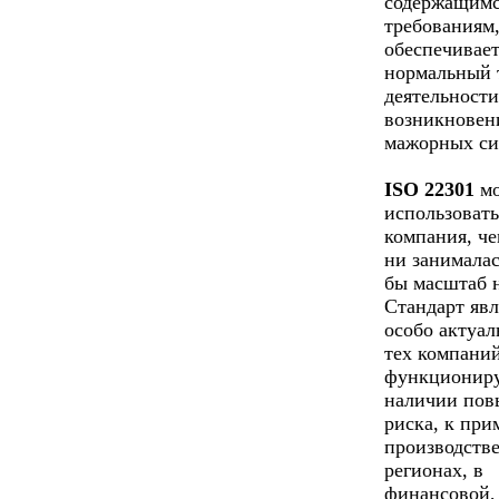
содержащимс
требованиям
обеспечивае
нормальный 
деятельности
возникновен
мажорных си
ISO 22301
мо
использоват
компания, че
ни занималас
бы масштаб 
Стандарт явл
особо актуа
тех компаний
функционир
наличии по
риска, к при
производстве
регионах, в
финансовой,