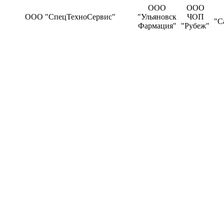
ООО
ООО
ООО "СпецТехноСервис"
"Ульяновск
ЧОП
"С
Фармация"
"Рубеж"