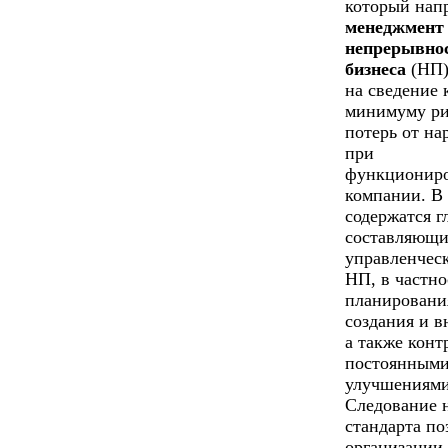
который нап
менеджмент
непрерывно
бизнеса
(НП)
на сведение 
минимуму ри
потерь от н
при
функционир
компании. В
содержатся г
составляющи
управленчес
НП, в частно
планировани
создания и в
а также конт
постоянным
улучшениями
Следование 
стандарта по
организации