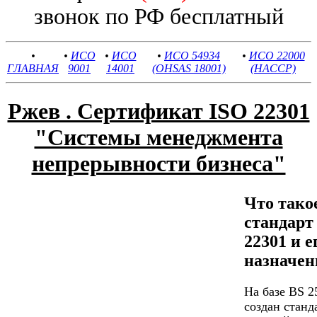
звонок по РФ бесплатный
•
•
ИСО
•
ИСО
•
ИСО 54934
•
ИСО 22000
ГЛАВНАЯ
9001
14001
(OHSAS 18001)
(HACCP)
Ржев . Сертификат ISO 22301
"Системы менеджмента
непрерывности бизнеса"
Что тако
стандар
22301 и е
назначен
На базе BS 2
создан станд