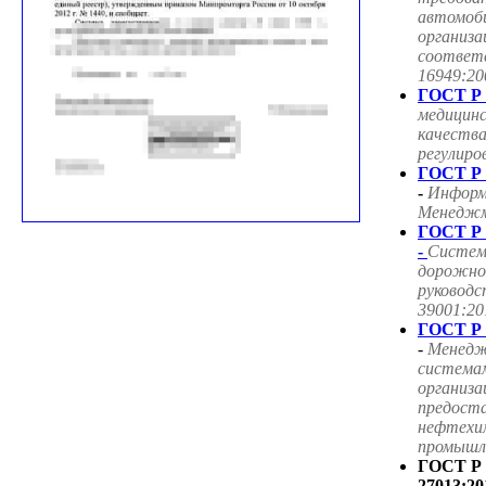
автомоб
организа
соответ
16949:20
ГОСТ Р 
медицин
качества
регулиро
ГОСТ Р 
-
Информ
Менеджме
ГОСТ Р 
-
Систем
дорожног
руководс
39001:20
ГОСТ Р 
-
Менедж
система
организа
предоста
нефтехим
промышле
ГОСТ Р
27013:20