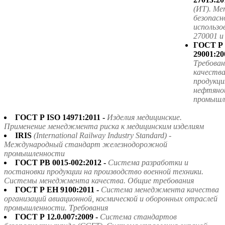
(ИТ). Ме
безопасн
использ
270001 
ГОСТ Р
29001:20
Требова
качества
продукци
нефтяной
промышл
ГОСТ Р ISO 14971:2011 -
Изделия медицинские.
Применение менеджмента риска к медицинским изделиям
IRIS
(International Railway Industry Standard) -
Международный стандарт железнодорожной
промышленности
ГОСТ РВ 0015-002:2012 -
Система разработки и
постановки продукции на производство военной техники.
Системы менеджмента качества. Общие требования
ГОСТ Р ЕН 9100:2011 -
Система менеджмента качества
организаций авиационной, космической и оборонных отраслей
промышленности. Требования
ГОСТ Р 12.0.007:2009 -
Система стандартов