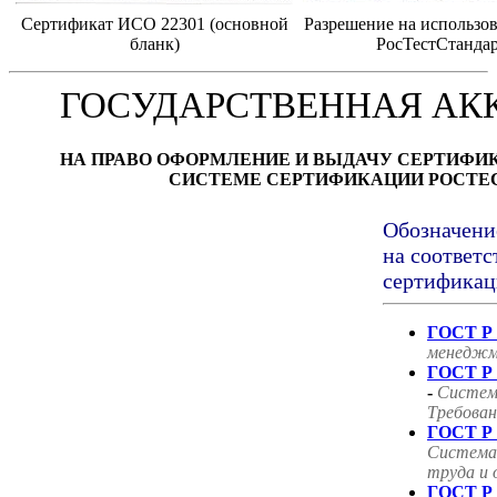
Сертификат ИСО 22301 (основной
Разрешение на использов
бланк)
РосТестСтанда
ГОСУДАРСТВЕННАЯ АК
НА ПРАВО ОФОРМЛЕНИЕ И ВЫДАЧУ СЕРТИФИ
СИСТЕМЕ СЕРТИФИКАЦИИ РОСТЕ
Обозначени
на соответс
сертификац
ГОСТ Р 
менеджм
ГОСТ Р 
-
Систем
Требован
ГОСТ Р 
Система
труда и 
ГОСТ Р