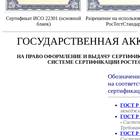
Сертификат ИСО 22301 (основной
Разрешение на использов
бланк)
РосТестСтанда
ГОСУДАРСТВЕННАЯ АК
НА ПРАВО ОФОРМЛЕНИЕ И ВЫДАЧУ СЕРТИФИ
СИСТЕМЕ СЕРТИФИКАЦИИ РОСТЕ
Обозначени
на соответс
сертификац
ГОСТ Р 
менеджм
ГОСТ Р 
-
Систем
Требован
ГОСТ Р 
Система