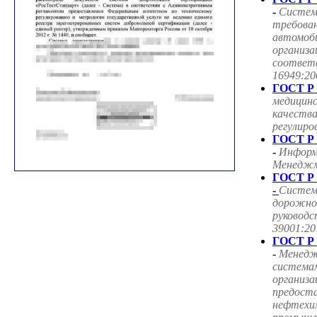
-
Систем
требован
автомоб
организа
соответ
16949:20
ГОСТ Р 
медицин
качества
регулиро
ГОСТ Р 
-
Информ
Менеджме
ГОСТ Р 
-
Систем
дорожног
руководс
39001:20
ГОСТ Р 
-
Менедж
система
организа
предоста
нефтехим