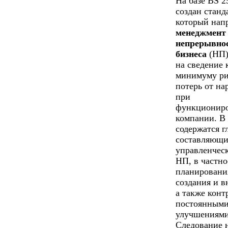
На базе BS 2
создан станд
который нап
менеджмент
непрерывно
бизнеса
(НП)
на сведение 
минимуму ри
потерь от н
при
функционир
компании. В
содержатся г
составляющи
управленчес
НП, в частно
планировани
создания и в
а также конт
постоянным
улучшениями
Следование 