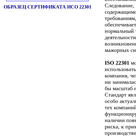
Следование,
ОБРАЗЕЦ СЕРТИФИКАТА ИСО 22301
содержащимс
требованиям
обеспечивае
нормальный 
деятельности
возникновен
мажорных си
ISO 22301
мо
использоват
компания, че
ни занималас
бы масштаб 
Стандарт явл
особо актуа
тех компаний
функционир
наличии по
риска, к при
производстве