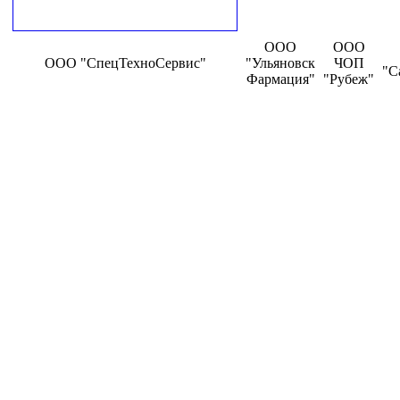
ООО
ООО
ООО "СпецТехноСервис"
"Ульяновск
ЧОП
"С
Фармация"
"Рубеж"