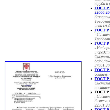
труда и 
ГОСТ Р
22000:20
безопасн
Требован
цепи соз
ГОСТ Р 
-
Систем
Требован
ГОСТ Р 
-
Информ
и средст
Системы
безопасн
27001:20
ГОСТ Р 
социаль
ГОСТ Р 
Система
поставок
ГОСТ Р 
-
Систем
бизнеса.
22301:20
ГОСТ Р 