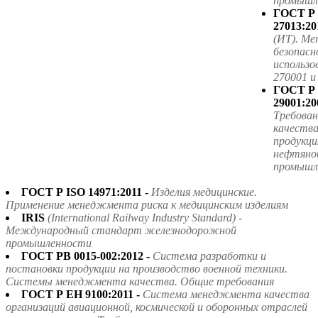
промышле
ГОСТ Р
27013:20
(ИТ). Ме
безопасн
использ
270001 
ГОСТ Р
29001:20
Требова
качества
продукци
нефтяной
промышл
ГОСТ Р ISO 14971:2011 -
Изделия медицинские.
Применение менеджмента риска к медицинским изделиям
IRIS
(International Railway Industry Standard) -
Международный стандарт железнодорожной
промышленности
ГОСТ РВ 0015-002:2012 -
Система разработки и
постановки продукции на производство военной техники.
Системы менеджмента качества. Общие требования
ГОСТ Р ЕН 9100:2011 -
Система менеджмента качества
организаций авиационной, космической и оборонных отраслей