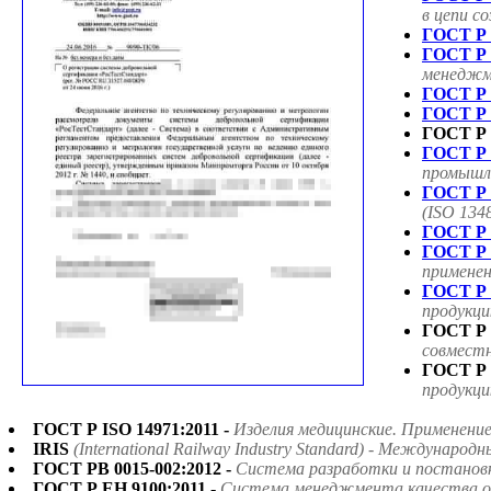
в цепи с
ГОСТ Р 
ГОСТ Р 
менеджме
ГОСТ Р 
ГОСТ Р 
ГОСТ Р 
ГОСТ Р 
промышле
ГОСТ Р 
(ISO 134
ГОСТ Р 
ГОСТ Р 
применен
ГОСТ Р 
продукци
ГОСТ Р 
совмест
ГОСТ Р 
продукци
ГОСТ Р ISO 14971:2011 -
Изделия медицинские. Применени
IRIS
(International Railway Industry Standard) - Междун
ГОСТ РВ 0015-002:2012 -
Система разработки и постанов
ГОСТ Р ЕН 9100:2011 -
Система менеджмента качества ор