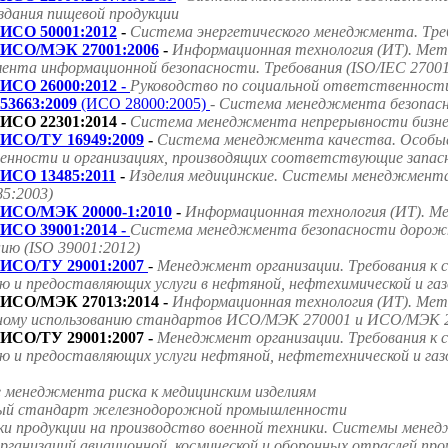
оздания пищевой продукции
ИСО 50001:2012
-
Система энергетического менеджмента. Треб
ИСО/МЭК 27001:2006
-
Информационная технология (ИТ). Мет
нта информационной безопасности. Требования (ISO/IEC 27001
ИСО 26000:2012 -
Руководство по социальной ответственност
53663:2009
(ИСО 28000:2005)
- Система менеджмента безопасно
ИСО 22301:2014 -
Система менеджмента непрерывности бизнес
ИСО/ТУ 16949:2009
-
Система менеджмента качества. Особые
нности и организациях, производящих соответствующие запасн
ИСО 13485:2011
-
Изделия медицинские. Системы менеджмента 
85:2003)
ИСО/МЭК 20000-1:2010
-
Информационная технология (ИТ). Ме
ИСО 39001:2014 -
Система менеджмента безопасности дорожно
ию (ISO 39001:2012)
ИСО/ТУ 29001:2007
-
Менеджмент организации. Требования к 
ю и предоставляющих услуги в нефтяной, нефтехимической и га
ИСО/МЭК 27013:2014 -
Информационная технология (ИТ). Мето
ному использованию стандартов ИСО/МЭК 270001 и ИСО/МЭК 2
ИСО/ТУ 29001:2007 -
Менеджмент организации. Требования к 
ю и предоставляющих услуги нефтяной, нефтетехнической и га
е менеджмента риска к медицинским изделиям
ародный стандарт железнодорожной промышленности
ки продукции на производство военной техники. Системы мене
ганизаций авиационной, космической и оборонных отраслей пр