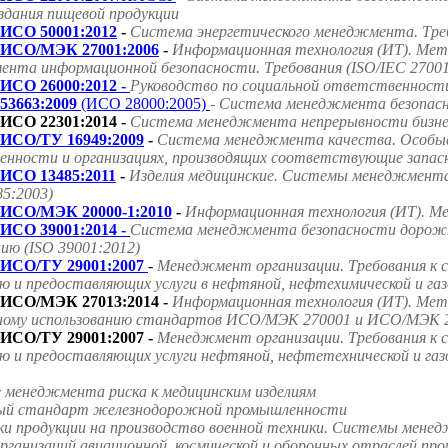
оздания пищевой продукции
ИСО 50001:2012
-
Система энергетического менеджмента. Треб
ИСО/МЭК 27001:2006
-
Информационная технология (ИТ). Мет
нта информационной безопасности. Требования (ISO/IEC 27001
ИСО 26000:2012 -
Руководство по социальной ответственност
53663:2009
(ИСО 28000:2005)
- Система менеджмента безопасно
ИСО 22301:2014 -
Система менеджмента непрерывности бизнес
ИСО/ТУ 16949:2009
-
Система менеджмента качества. Особые
нности и организациях, производящих соответствующие запасн
ИСО 13485:2011
-
Изделия медицинские. Системы менеджмента 
85:2003)
ИСО/МЭК 20000-1:2010
-
Информационная технология (ИТ). Ме
ИСО 39001:2014 -
Система менеджмента безопасности дорожно
ию (ISO 39001:2012)
ИСО/ТУ 29001:2007
-
Менеджмент организации. Требования к 
ю и предоставляющих услуги в нефтяной, нефтехимической и га
ИСО/МЭК 27013:2014 -
Информационная технология (ИТ). Мето
ному использованию стандартов ИСО/МЭК 270001 и ИСО/МЭК 2
ИСО/ТУ 29001:2007 -
Менеджмент организации. Требования к 
ю и предоставляющих услуги нефтяной, нефтетехнической и га
е менеджмента риска к медицинским изделиям
ародный стандарт железнодорожной промышленности
ки продукции на производство военной техники. Системы мене
ганизаций авиационной, космической и оборонных отраслей пр