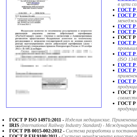
в цепи с
ГОСТ Р 
ГОСТ Р 
менеджме
ГОСТ Р 
ГОСТ Р 
ГОСТ Р 
ГОСТ Р 
промышле
ГОСТ Р 
(ISO 134
ГОСТ Р 
ГОСТ Р 
применен
ГОСТ Р 
продукци
ГОСТ Р 
совмест
ГОСТ Р 
продукци
ГОСТ Р ISO 14971:2011 -
Изделия медицинские. Применени
IRIS
(International Railway Industry Standard) - Междун
ГОСТ РВ 0015-002:2012 -
Система разработки и постанов
ГОСТ Р ЕН 9100:2011 -
Система менеджмента качества ор