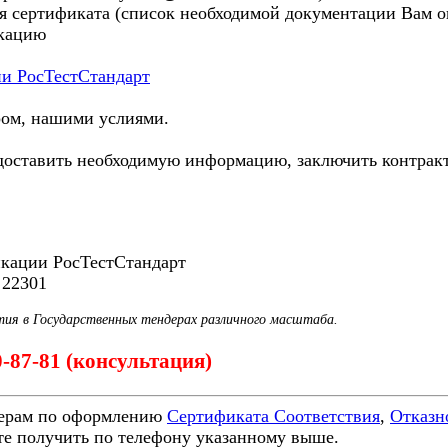
я сертификата (список необходимой документации Вам ог
икацию
ии РосТестСтандарт
ром, нашими услиями.
ставить необходимую информацию, заключить контракт и
икации РосТестСтандарт
 22301
тия в Государственных тендерах различного масштаба.
00-87-81 (консультация)
ерам по оформлению
Сертификата Соответствия
,
Отказн
е получить по телефону указанному выше.