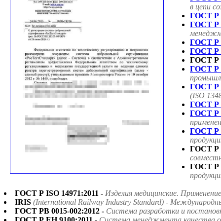
в цепи с
ГОСТ Р 
ГОСТ Р 
менеджме
ГОСТ Р 
ГОСТ Р 
ГОСТ Р 
ГОСТ Р 
промышле
ГОСТ Р 
(ISO 134
ГОСТ Р 
ГОСТ Р 
применен
ГОСТ Р 
продукци
ГОСТ Р 
совмест
ГОСТ Р 
продукци
ГОСТ Р ISO 14971:2011 -
Изделия медицинские. Применени
IRIS
(International Railway Industry Standard) - Междун
ГОСТ РВ 0015-002:2012 -
Система разработки и постанов
ГОСТ Р ЕН 9100:2011 -
Система менеджмента качества ор