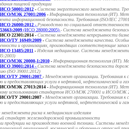
оздания пищевой продукции
ИСО 50001:2012
-
Система энергетического менеджмента. Треб
ИСО/МЭК 27001:2006
-
Информационная технология (ИТ). Мет
нта информационной безопасности. Требования (ISO/IEC 27001
ИСО 26000:2012 -
Руководство по социальной ответственност
53663:2009
(ИСО 28000:2005)
- Система менеджмента безопасно
ИСО 22301:2014 -
Система менеджмента непрерывности бизнес
ИСО/ТУ 16949:2009
-
Система менеджмента качества. Особые
нности и организациях, производящих соответствующие запасн
ИСО 13485:2011
-
Изделия медицинские. Системы менеджмента 
85:2003)
ИСО/МЭК 20000-1:2010
-
Информационная технология (ИТ). Ме
ИСО 39001:2014 -
Система менеджмента безопасности дорожно
ию (ISO 39001:2012)
ИСО/ТУ 29001:2007
-
Менеджмент организации. Требования к 
ю и предоставляющих услуги в нефтяной, нефтехимической и га
ИСО/МЭК 27013:2014 -
Информационная технология (ИТ). Мето
ному использованию стандартов ИСО/МЭК 270001 и ИСО/МЭК 2
ИСО/ТУ 29001:2007 -
Менеджмент организации. Требования к 
ю и предоставляющих услуги нефтяной, нефтетехнической и га
е менеджмента риска к медицинским изделиям
ародный стандарт железнодорожной промышленности
ки продукции на производство военной техники. Системы мене
ганизаций авиационной, космической и оборонных отраслей пр