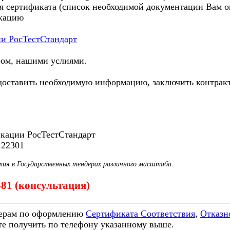
я сертификата (список необходимой документации Вам ог
икацию
ии РосТестСтандарт
ром, нашими услиями.
ставить необходимую информацию, заключить контракт и
икации РосТестСтандарт
 22301
тия в Государственных тендерах различного масштаба.
7-81 (консультация)
ерам по оформлению
Сертификата Соответствия
,
Отказн
е получить по телефону указанному выше.