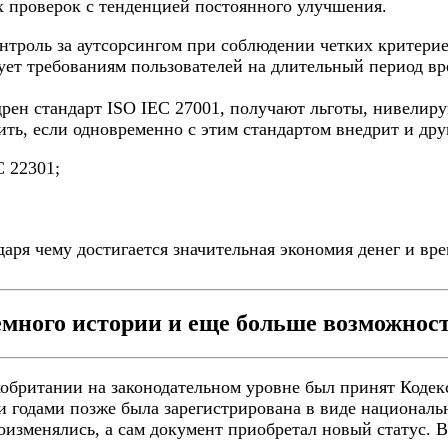
х проверок с тенденцией постоянного улучшения.
роль за аутсорсингом при соблюдении четких критериев
вует требованиям пользователей на длительный период вр
рен стандарт ISO IEC 27001, получают льготы, нивелир
ть, если одновременно с этим стандартом внедрит и дру
C 22301;
ря чему достигается значительная экономия денег и вр
много истории и еще больше возможнос
кобритании на законодательном уровне был принят Кодек
годами позже была зарегистрирована в виде национально
зменялись, а сам документ приобретал новый статус. В 