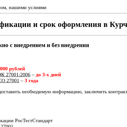
ером, нашими услиями
фикации и срок оформления в Кур
о с внедрением и без внедрения
 000 рублей
К 27001:2006
–
до 3-х дней
СО 27001
–
3 года
ставить необходимую информацию, заключить контракт и
икации РосТестСтандарт
 27001