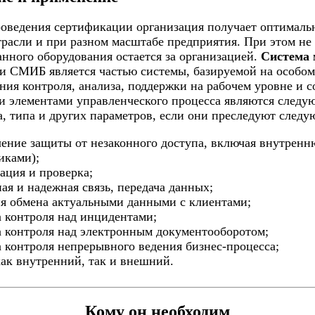
оведения сертификации организация получает оптимальн
расли и при разном масштабе предприятия. При этом не 
нного оборудования остается за организацией.
Система 
и СМИБ является частью системы, базируемой на особом 
ния контроля, анализа, поддержки на рабочем уровне и
 элементами управленческого процесса являются следую
, типа и других параметров, если они преследуют следу
чение защиты от незаконного доступа, включая внутрен
иками);
рация и проверка;
ная и надежная связь, передача данных;
ия обмена актуальными данными с клиентами;
а контроля над инцидентами;
а контроля над электронным документооборотом;
а контроля непрерывного ведения бизнес-процесса;
 как внутренний, так и внешний.
Кому он необходим