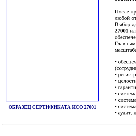
После пр
любой от
Выбор да
27001
ил
обеспече
Главными
масштаба
• обеспе
(сотрудн
• регист
• целост
• гарант
• систем
• систем
• систем
ОБРАЗЕЦ СЕРТИФИКАТА ИСО 27001
• аудит,