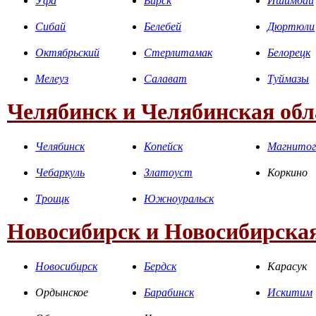
Уфа
Бирск
Ишимбай
Сибай
Белебей
Дюртюли
Октябрьский
Стерлитамак
Белорецк
Мелеуз
Салават
Туймазы
Челябинск и Челябинская обл
Челябинск
Копейск
Магнитог
Чебаркуль
Златоуст
Коркино
Троицк
Южноуральск
Новосибирск и Новосибирская
Новосибирск
Бердск
Карасук
Ордынское
Барабинск
Искитим