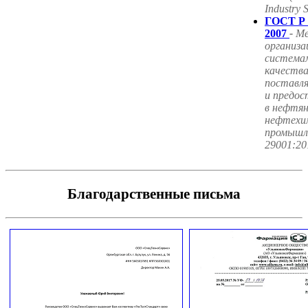
Industry 
ГОСТ Р 
2007
-
М
организа
система
качества
поставл
и предос
в нефтян
нефтехим
промышл
29001:20
Благодарственные письма