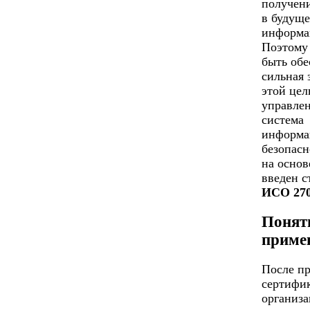
получен
в будуще
информа
Поэтому
быть обе
сильная 
этой цел
управлен
система
информа
безопасн
на основ
введен с
ИСО 27
Понят
приме
После п
сертифи
организа