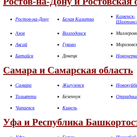
Ростов-на-Дону и Ростовская 
Каменск-
Ростов-на-Дону
Белая Калитва
Шахтинс
Азов
Волгодонск
Миллеров
Аксай
Гуково
Морозовс
Батайск
Донецк
Новочерк
Самара и Самарская область
Самара
Жигулевск
Новокуйб
Тольятти
Безенчук
Отрадны
Чапаевск
Кинель
Уфа и Республика Башкортос