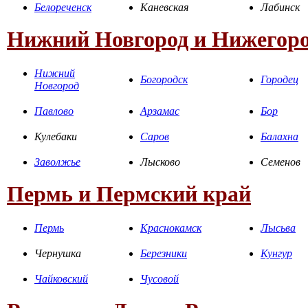
Белореченск
Каневская
Лабинск
Нижний Новгород и Нижегоро
Нижний
Богородск
Городец
Новгород
Павлово
Арзамас
Бор
Кулебаки
Саров
Балахна
Заволжье
Лысково
Семенов
Пермь и Пермский край
Пермь
Краснокамск
Лысьва
Чернушка
Березники
Кунгур
Чайковский
Чусовой