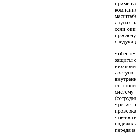
применяе
компани
масштаба
других п
если они
преслед
следующ
• обеспе
защиты 
незаконн
доступа,
внутрен
от прони
систему
(сотрудн
• регист
проверка
• целост
надежная
передача