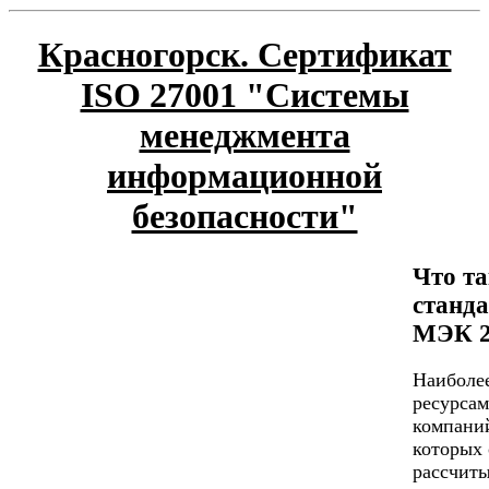
Красногорск. Сертификат
ISO 27001 "Системы
менеджмента
информационной
безопасности"
Что та
станд
МЭК 2
Наиболе
ресурсам
компаний
которых 
рассчиты