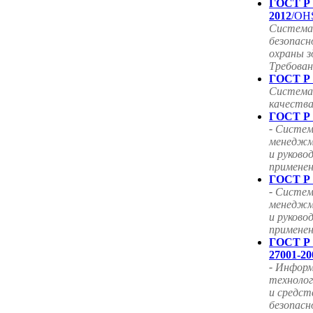
ГОСТ Р 
2012
/OHS
Система
безопасн
охраны з
Требован
ГОСТ Р 
Система
качества
ГОСТ Р 
-
Система
менеджм
и руково
примене
ГОСТ Р 
-
Систем
менеджм
и руково
примене
ГОСТ Р
27001-20
-
Информ
технолог
и средст
безопас