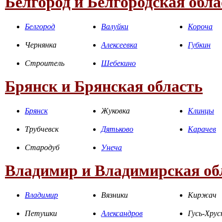
Белгород и Белгородская обла
Белгород
Валуйки
Короча
Чернянка
Алексеевка
Губкин
Строитель
Шебекино
Брянск и Брянская область
Брянск
Жуковка
Клинцы
Трубчевск
Дятьково
Карачев
Стародуб
Унеча
Владимир и Владимирская об
Владимир
Вязники
Киржач
Петушки
Александров
Гусь-Хру