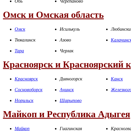
Обь
Черепаново
Омск и Омская область
Омск
Исилькуль
Любински
Тюкалинск
Азово
Калачинс
Тара
Черлак
Красноярск и Красноярский 
Красноярск
Дивногорск
Канск
Сосновоборск
Ачинск
Железног
Норильск
Шарыпово
Майкоп и Республика Адыгея
Майкоп
Гиагинская
Красногва