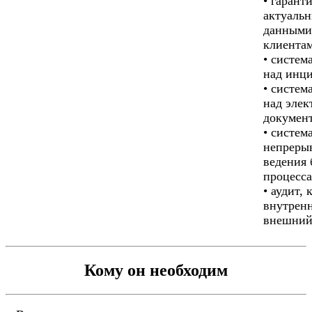
• гарант
актуаль
данными
клиента
• систем
над инц
• систем
над эле
докумен
• систем
непреры
ведения 
процесса
• аудит, 
внутренн
внешний
Кому он необходим