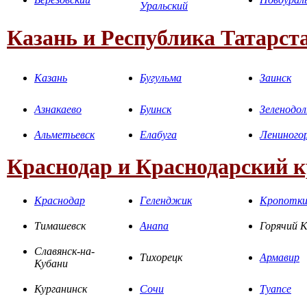
Уральский
Казань и Республика Татарст
Казань
Бугульма
Заинск
Азнакаево
Буинск
Зеленодол
Альметьевск
Елабуга
Лениного
Краснодар и Краснодарский 
Краснодар
Геленджик
Кропотк
Тимашевск
Анапа
Горячий 
Славянск-на-
Тихорецк
Армавир
Кубани
Курганинск
Сочи
Туапсе