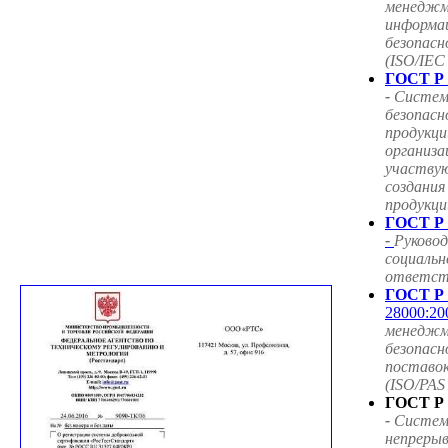
менедж
информа
безопасн
(ISO/IEC
ГОСТ Р 
-
Систем
безопасн
продукци
организа
участву
создания
продукци
ГОСТ Р 
-
Руковод
социальн
ответст
ГОСТ Р 
28000:20
менедж
безопасн
поставок
(ISO/PAS
ГОСТ Р 
-
Систем
непрерыв