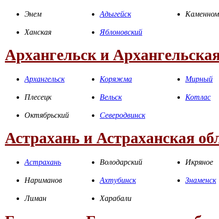
Энем
Адыгейск
Каменном
Ханская
Яблоновский
Архангельск и Архангельская
Архангельск
Коряжма
Мирный
Плесецк
Вельск
Котлас
Октябрьский
Северодвинск
Астрахань и Астраханская об
Астрахань
Володарский
Икряное
Нариманов
Ахтубинск
Знаменск
Лиман
Харабали