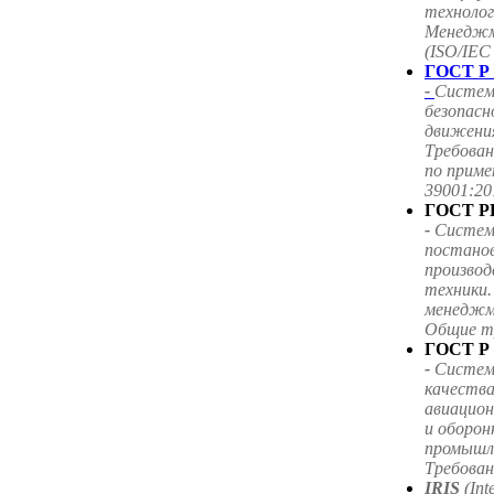
технолог
Менеджм
(ISO/IEC
ГОСТ Р 
-
Систем
безопас
движения
Требован
по приме
39001:20
ГОСТ РВ
-
Систем
постанов
производ
техники
менеджм
Общие т
ГОСТ Р 
-
Систем
качества
авиацион
и оборон
промышл
Требован
IRIS
(Int