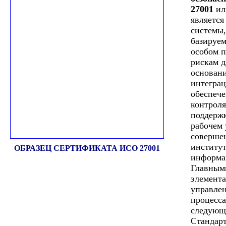
27001
ил
является
системы,
базируем
особом п
рискам д
основани
интеграц
обеспеч
контроля
поддерж
рабочем 
соверше
институ
ОБРАЗЕЦ СЕРТИФИКАТА ИСО 27001
информа
Главным
элемент
управлен
процесса
следующ
Стандар