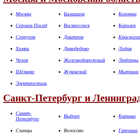
Москва
Балашиха
Коломна
Сергиев Посад
Воскресенск
Королев
Серпухов
Дмитров
Красного
Химки
Домодедово
Лобня
Чехов
Железнодорожный
Люберцы
Щёлково
Жуковский
Мытищи
Электросталь
Санкт-Петербург и Ленинград
Санкт-
Выборг
Кириши
Петербург
Сланцы
Волосово
Гатчина