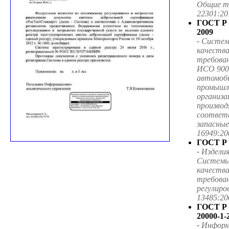
Общие т
22301:20
ГОСТ Р 
2009
-
Систем
качества
требован
ИСО 900
автомоб
промышл
организа
произво
соответ
запасные
16949:20
ГОСТ Р 
-
Изделия
Системы
качеств
требован
регулиро
13485:20
ГОСТ Р
20000-1-
-
Информ