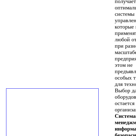
получает
оптимал
системы
управлен
которые 
применят
любой от
при раз
масштаб
предпри
этом не
предъявл
особых 
для техн
Выбор д
оборудо
остается 
организа
Система
менеджм
информа
безопас