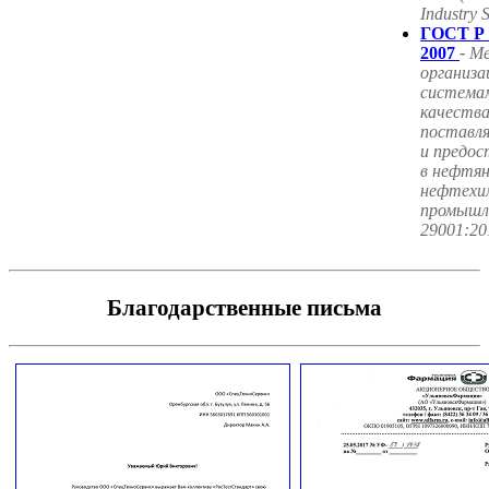
Industry 
ГОСТ Р 
2007
-
М
организа
система
качества
поставл
и предос
в нефтян
нефтехим
промышл
29001:20
Благодарственные письма