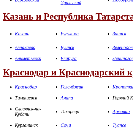
Уральский
Казань и Республика Татарст
Казань
Бугульма
Заинск
Азнакаево
Буинск
Зеленодол
Альметьевск
Елабуга
Лениного
Краснодар и Краснодарский 
Краснодар
Геленджик
Кропотк
Тимашевск
Анапа
Горячий 
Славянск-на-
Тихорецк
Армавир
Кубани
Курганинск
Сочи
Туапсе