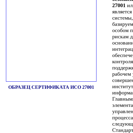
27001
ил
является
системы,
базируем
особом п
рискам д
основани
интеграц
обеспеч
контроля
поддерж
рабочем 
соверше
институ
ОБРАЗЕЦ СЕРТИФИКАТА ИСО 27001
информа
Главным
элемент
управлен
процесса
следующ
Стандар