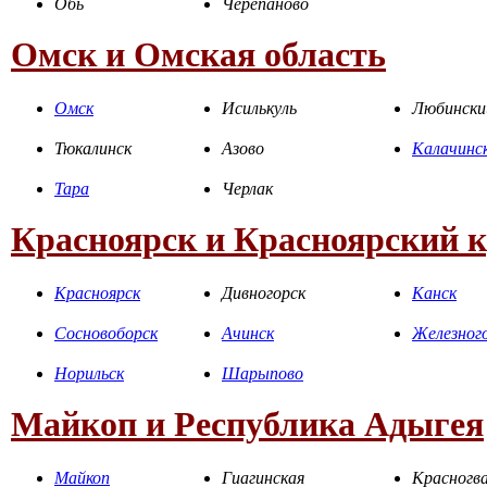
Обь
Черепаново
Омск и Омская область
Омск
Исилькуль
Любински
Тюкалинск
Азово
Калачинс
Тара
Черлак
Красноярск и Красноярский 
Красноярск
Дивногорск
Канск
Сосновоборск
Ачинск
Железног
Норильск
Шарыпово
Майкоп и Республика Адыгея
Майкоп
Гиагинская
Красногва