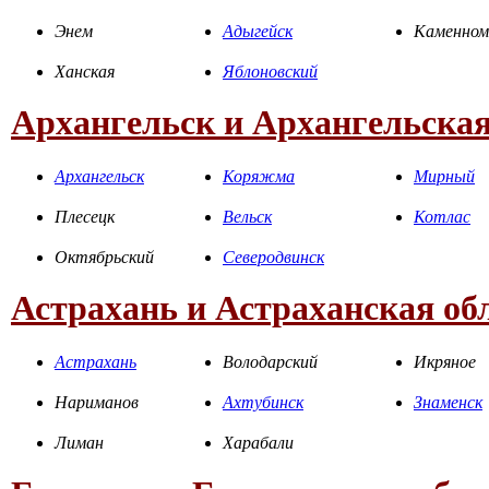
Энем
Адыгейск
Каменном
Ханская
Яблоновский
Архангельск и Архангельская
Архангельск
Коряжма
Мирный
Плесецк
Вельск
Котлас
Октябрьский
Северодвинск
Астрахань и Астраханская об
Астрахань
Володарский
Икряное
Нариманов
Ахтубинск
Знаменск
Лиман
Харабали