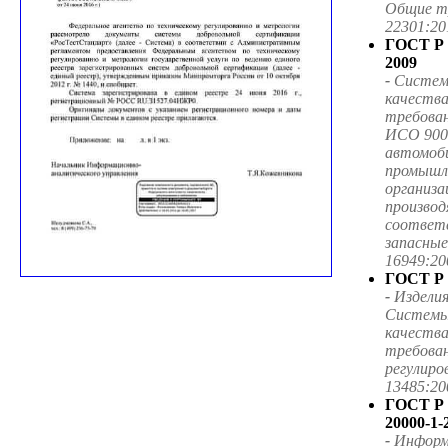
Общие т
22301:20
ГОСТ Р 
2009
-
Систем
качества
требован
ИСО 900
автомоб
промышл
организа
произво
соответ
запасные
16949:20
ГОСТ Р 
-
Изделия
Системы
качеств
требован
регулиро
13485:20
ГОСТ Р
20000-1-
-
Информ