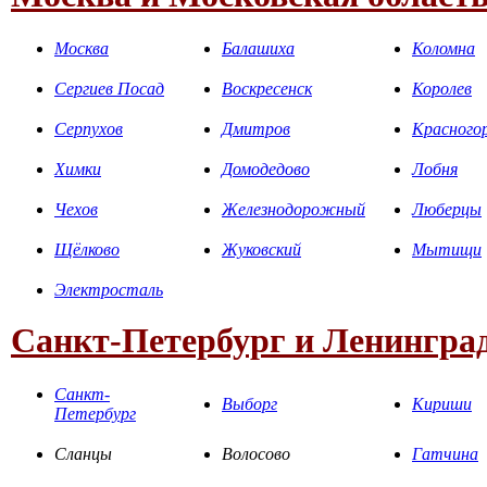
Москва
Балашиха
Коломна
Сергиев Посад
Воскресенск
Королев
Серпухов
Дмитров
Красного
Химки
Домодедово
Лобня
Чехов
Железнодорожный
Люберцы
Щёлково
Жуковский
Мытищи
Электросталь
Санкт-Петербург и Ленинград
Санкт-
Выборг
Кириши
Петербург
Сланцы
Волосово
Гатчина