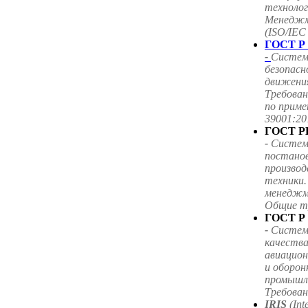
технолог
Менеджм
(ISO/IEC
ГОСТ Р 
-
Систем
безопас
движения
Требован
по приме
39001:20
ГОСТ РВ
-
Систем
постанов
производ
техники
менеджм
Общие т
ГОСТ Р 
-
Систем
качества
авиацион
и оборон
промышл
Требован
IRIS
(Int