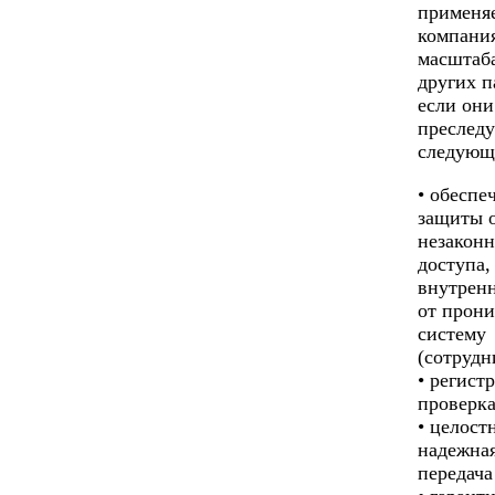
применяе
компани
масштаба
других п
если они
преслед
следующ
• обеспе
защиты 
незаконн
доступа,
внутрен
от прони
систему
(сотрудн
• регист
проверка
• целост
надежная
передача