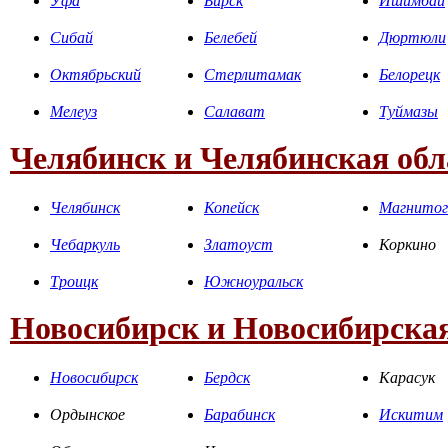
Уфа
Бирск
Ишимбай
Сибай
Белебей
Дюртюли
Октябрьский
Стерлитамак
Белорецк
Мелеуз
Салават
Туймазы
Челябинск и Челябинская обл
Челябинск
Копейск
Магнитог
Чебаркуль
Златоуст
Коркино
Троицк
Южноуральск
Новосибирск и Новосибирская
Новосибирск
Бердск
Карасук
Ордынское
Барабинск
Искитим