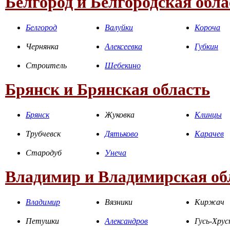
Белгород и Белгородская обла
Белгород
Валуйки
Короча
Чернянка
Алексеевка
Губкин
Строитель
Шебекино
Брянск и Брянская область
Брянск
Жуковка
Клинцы
Трубчевск
Дятьково
Карачев
Стародуб
Унеча
Владимир и Владимирская об
Владимир
Вязники
Киржач
Петушки
Александров
Гусь-Хру