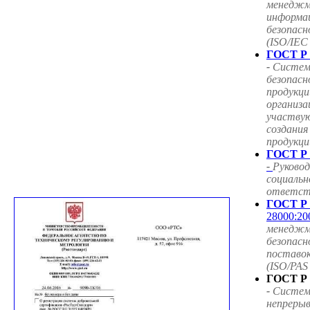
менедж
информа
безопасн
(ISO/IEC
ГОСТ Р 
-
Систем
безопасн
продукци
организа
участву
создания
продукци
ГОСТ Р 
-
Руковод
социальн
ответст
ГОСТ Р 
28000:20
менедж
безопасн
поставок
(ISO/PAS
ГОСТ Р 
-
Систем
непрерыв