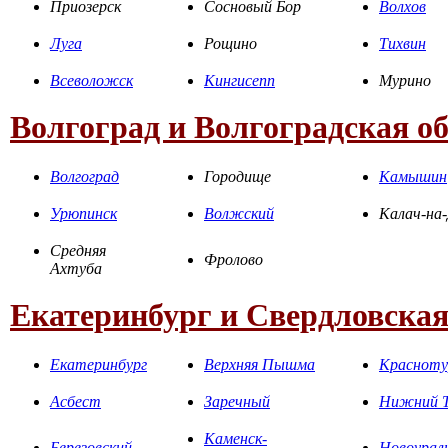
Приозерск
Сосновый Бор
Волхов
Луга
Рощино
Тихвин
Всеволожск
Кингисепп
Мурино
Волгоград и Волгоградская о
Волгоград
Городище
Камышин
Урюпинск
Волжский
Калач-на
Средняя
Фролово
Ахтуба
Екатеринбург и Свердловская
Екатеринбург
Верхняя Пышма
Красноту
Асбест
Заречный
Нижний Т
Каменск-
Березовский
Новоурал