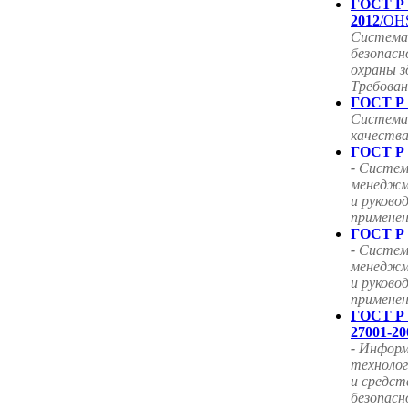
ГОСТ Р 
2012
/OHS
Система
безопасн
охраны з
Требован
ГОСТ Р 
Система
качества
ГОСТ Р 
-
Система
менеджм
и руково
примене
ГОСТ Р 
-
Систем
менеджм
и руково
примене
ГОСТ Р
27001-20
-
Информ
технолог
и средст
безопас