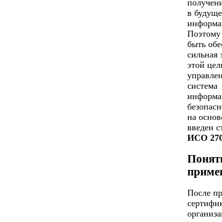
получен
в будуще
информа
Поэтому
быть обе
сильная 
этой цел
управлен
система
информа
безопасн
на основ
введен с
ИСО 27
Понят
приме
После п
сертифи
организа