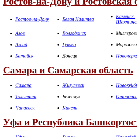
Ростов-на-Дону и Ростовская 
Каменск-
Ростов-на-Дону
Белая Калитва
Шахтинс
Азов
Волгодонск
Миллеров
Аксай
Гуково
Морозовс
Батайск
Донецк
Новочерк
Самара и Самарская область
Самара
Жигулевск
Новокуйб
Тольятти
Безенчук
Отрадны
Чапаевск
Кинель
Уфа и Республика Башкортос