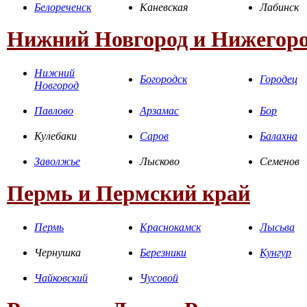
Белореченск
Каневская
Лабинск
Нижний Новгород и Нижегоро
Нижний
Богородск
Городец
Новгород
Павлово
Арзамас
Бор
Кулебаки
Саров
Балахна
Заволжье
Лысково
Семенов
Пермь и Пермский край
Пермь
Краснокамск
Лысьва
Чернушка
Березники
Кунгур
Чайковский
Чусовой