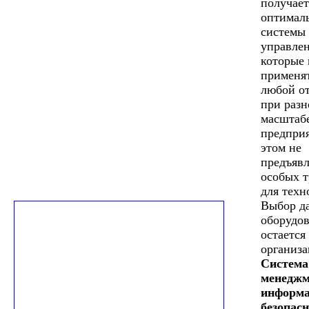
получает
оптимал
системы
управлен
которые 
применят
любой от
при раз
масштаб
предпри
этом не
предъявл
особых 
для техн
Выбор д
оборудо
остается 
организа
Система
менеджм
информа
безопас