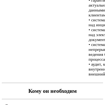
• гарант
актуаль
данными
клиента
• систем
над инц
• систем
над эле
докумен
• систем
непреры
ведения 
процесса
• аудит, 
внутренн
внешний
Кому он необходим