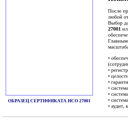
После пр
любой от
Выбор да
27001
ил
обеспече
Главными
масштаба
• обеспе
(сотрудн
• регист
• целост
• гарант
• систем
• систем
• систем
ОБРАЗЕЦ СЕРТИФИКАТА ИСО 27001
• аудит,