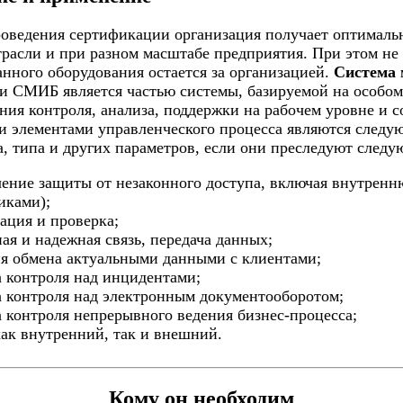
оведения сертификации организация получает оптимальн
расли и при разном масштабе предприятия. При этом не 
нного оборудования остается за организацией.
Система 
и СМИБ является частью системы, базируемой на особом 
ния контроля, анализа, поддержки на рабочем уровне и
 элементами управленческого процесса являются следую
, типа и других параметров, если они преследуют следу
чение защиты от незаконного доступа, включая внутрен
иками);
рация и проверка;
ная и надежная связь, передача данных;
ия обмена актуальными данными с клиентами;
а контроля над инцидентами;
а контроля над электронным документооборотом;
а контроля непрерывного ведения бизнес-процесса;
 как внутренний, так и внешний.
Кому он необходим