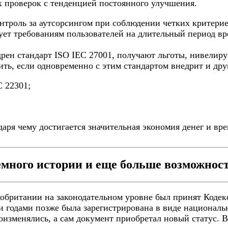
х проверок с тенденцией постоянного улучшения.
роль за аутсорсингом при соблюдении четких критериев
вует требованиям пользователей на длительный период вр
рен стандарт ISO IEC 27001, получают льготы, нивелир
ть, если одновременно с этим стандартом внедрит и дру
C 22301;
ря чему достигается значительная экономия денег и вр
много истории и еще больше возможнос
кобритании на законодательном уровне был принят Кодек
годами позже была зарегистрирована в виде национально
зменялись, а сам документ приобретал новый статус. В 