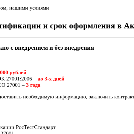
ером, нашими услиями
тификации и срок оформления в А
о с внедрением и без внедрения
 000 рублей
К 27001:2006
–
до 3-х дней
СО 27001
–
3 года
ставить необходимую информацию, заключить контракт и
икации РосТестСтандарт
 27001