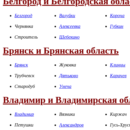
Белгород и Белгородская обла
Белгород
Валуйки
Короча
Чернянка
Алексеевка
Губкин
Строитель
Шебекино
Брянск и Брянская область
Брянск
Жуковка
Клинцы
Трубчевск
Дятьково
Карачев
Стародуб
Унеча
Владимир и Владимирская об
Владимир
Вязники
Киржач
Петушки
Александров
Гусь-Хру