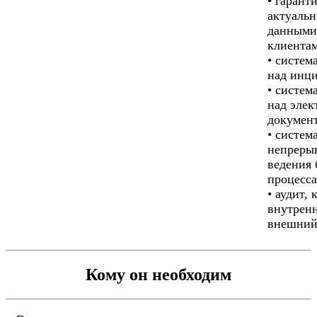
• гарант
актуаль
данными
клиента
• систем
над инц
• систем
над эле
докумен
• систем
непреры
ведения 
процесса
• аудит, 
внутренн
внешний
Кому он необходим