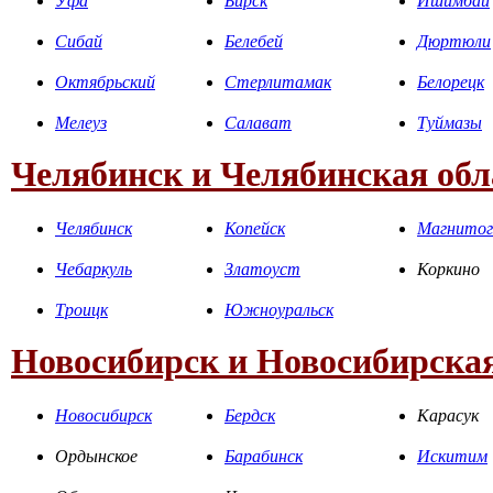
Уфа
Бирск
Ишимбай
Сибай
Белебей
Дюртюли
Октябрьский
Стерлитамак
Белорецк
Мелеуз
Салават
Туймазы
Челябинск и Челябинская обл
Челябинск
Копейск
Магнитог
Чебаркуль
Златоуст
Коркино
Троицк
Южноуральск
Новосибирск и Новосибирская
Новосибирск
Бердск
Карасук
Ордынское
Барабинск
Искитим