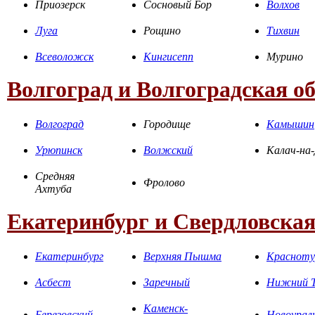
Приозерск
Сосновый Бор
Волхов
Луга
Рощино
Тихвин
Всеволожск
Кингисепп
Мурино
Волгоград и Волгоградская о
Волгоград
Городище
Камышин
Урюпинск
Волжский
Калач-на
Средняя
Фролово
Ахтуба
Екатеринбург и Свердловская
Екатеринбург
Верхняя Пышма
Красноту
Асбест
Заречный
Нижний Т
Каменск-
Березовский
Новоурал