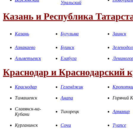
Уральский
Казань и Республика Татарст
Казань
Бугульма
Заинск
Азнакаево
Буинск
Зеленодол
Альметьевск
Елабуга
Лениного
Краснодар и Краснодарский 
Краснодар
Геленджик
Кропотк
Тимашевск
Анапа
Горячий 
Славянск-на-
Тихорецк
Армавир
Кубани
Курганинск
Сочи
Туапсе