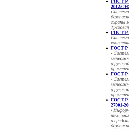
ГОСТ Р 
2012
/OHS
Система
безопасн
охраны з
Требован
ГОСТ Р 
Система
качества
ГОСТ Р 
-
Система
менеджм
и руково
примене
ГОСТ Р 
-
Систем
менеджм
и руково
примене
ГОСТ Р
27001-20
-
Информ
технолог
и средст
безопас