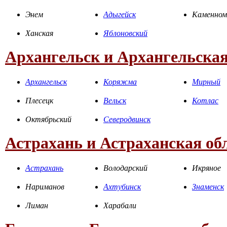
Энем
Адыгейск
Каменном
Ханская
Яблоновский
Архангельск и Архангельская
Архангельск
Коряжма
Мирный
Плесецк
Вельск
Котлас
Октябрьский
Северодвинск
Астрахань и Астраханская об
Астрахань
Володарский
Икряное
Нариманов
Ахтубинск
Знаменск
Лиман
Харабали