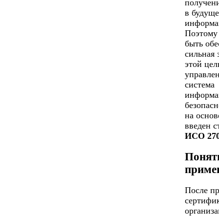
получен
в будуще
информа
Поэтому
быть обе
сильная 
этой цел
управлен
система
информа
безопасн
на основ
введен с
ИСО 27
Понят
приме
После п
сертифи
организа