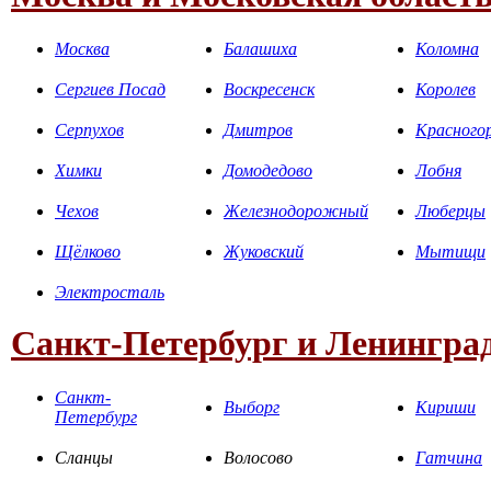
Москва
Балашиха
Коломна
Сергиев Посад
Воскресенск
Королев
Серпухов
Дмитров
Красного
Химки
Домодедово
Лобня
Чехов
Железнодорожный
Люберцы
Щёлково
Жуковский
Мытищи
Электросталь
Санкт-Петербург и Ленинград
Санкт-
Выборг
Кириши
Петербург
Сланцы
Волосово
Гатчина