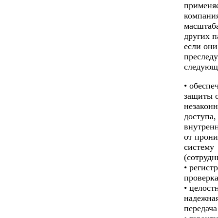
применяе
компани
масштаба
других п
если они
преслед
следующ
• обеспе
защиты 
незаконн
доступа,
внутрен
от прони
систему
(сотрудн
• регист
проверка
• целост
надежная
передача