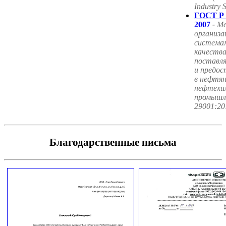
Industry 
ГОСТ Р 
2007
-
М
организа
система
качества
поставл
и предос
в нефтян
нефтехим
промышл
29001:20
Благодарственные письма