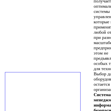
получает
оптимал
системы
управлен
которые 
применят
любой от
при раз
масштаб
предпри
этом не
предъявл
особых 
для техн
Выбор д
оборудо
остается 
организа
Система
менеджм
информа
безопас