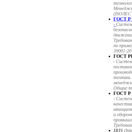
технолог
Менеджм
(ISO/IEC
ГОСТ Р 
-
Систем
безопас
движения
Требован
по приме
39001:20
ГОСТ РВ
-
Систем
постанов
производ
техники
менеджм
Общие т
ГОСТ Р 
-
Систем
качества
авиацион
и оборон
промышл
Требован
IRIS
(Int