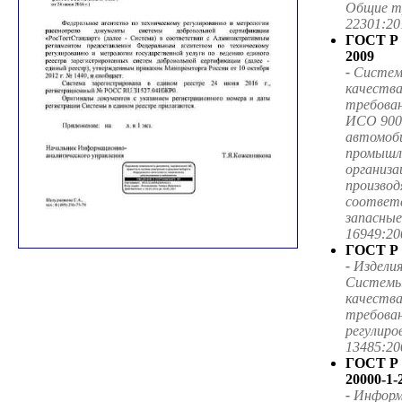
Общие т
22301:20
ГОСТ Р 
2009
-
Систем
качества
требован
ИСО 900
автомоб
промышл
организа
произво
соответ
запасные
16949:20
ГОСТ Р 
-
Изделия
Системы
качеств
требован
регулиро
13485:20
ГОСТ Р
20000-1-
-
Информ