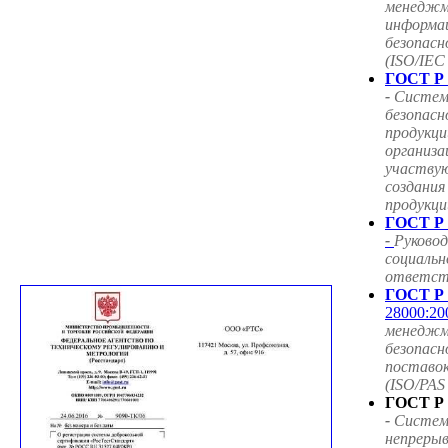
менедж
информа
безопасн
(ISO/IEC
ГОСТ Р 
-
Систем
безопасн
продукци
организа
участву
создания
продукци
ГОСТ Р 
-
Руковод
социальн
ответст
ГОСТ Р 
28000:20
менедж
безопасн
поставок
(ISO/PAS
ГОСТ Р 
-
Систем
непрерыв