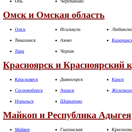
Обь
Черепаново
Омск и Омская область
Омск
Исилькуль
Любински
Тюкалинск
Азово
Калачинс
Тара
Черлак
Красноярск и Красноярский 
Красноярск
Дивногорск
Канск
Сосновоборск
Ачинск
Железног
Норильск
Шарыпово
Майкоп и Республика Адыгея
Майкоп
Гиагинская
Красногва