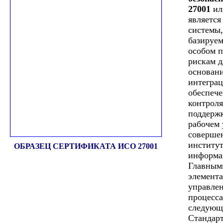
27001
ил
является
системы,
базируем
особом п
рискам д
основани
интеграц
обеспеч
контроля
поддерж
рабочем 
соверше
институ
ОБРАЗЕЦ СЕРТИФИКАТА ИСО 27001
информа
Главным
элемент
управлен
процесса
следующ
Стандар