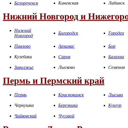
Белореченск
Каневская
Лабинск
Нижний Новгород и Нижегоро
Нижний
Богородск
Городец
Новгород
Павлово
Арзамас
Бор
Кулебаки
Саров
Балахна
Заволжье
Лысково
Семенов
Пермь и Пермский край
Пермь
Краснокамск
Лысьва
Чернушка
Березники
Кунгур
Чайковский
Чусовой