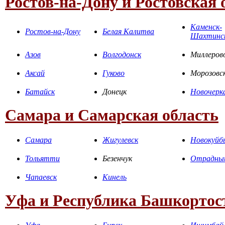
Ростов-на-Дону и Ростовская 
Каменск-
Ростов-на-Дону
Белая Калитва
Шахтинс
Азов
Волгодонск
Миллеров
Аксай
Гуково
Морозовс
Батайск
Донецк
Новочерк
Самара и Самарская область
Самара
Жигулевск
Новокуйб
Тольятти
Безенчук
Отрадны
Чапаевск
Кинель
Уфа и Республика Башкортос