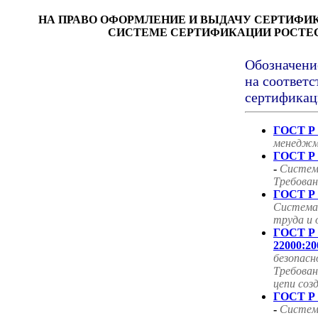
НА ПРАВО ОФОРМЛЕНИЕ И ВЫДАЧУ СЕРТИФИ
СИСТЕМЕ СЕРТИФИКАЦИИ РОСТЕ
Обозначени
на соответс
сертификац
ГОСТ Р 
менеджм
ГОСТ Р 
-
Систем
Требован
ГОСТ Р 
Система
труда и 
ГОСТ Р
22000:20
безопасн
Требован
цепи соз
ГОСТ Р 
-
Систем