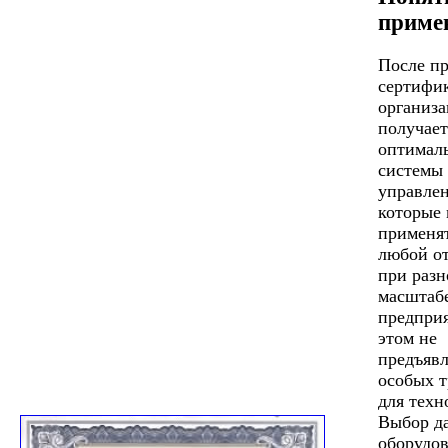
приме
После п
сертифи
организа
получает
оптимал
системы
управлен
которые 
применят
любой от
при раз
масштаб
предпри
этом не
предъявл
особых 
для техн
Выбор д
оборудо