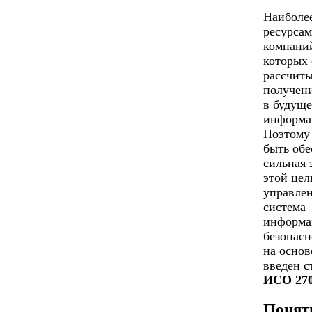
Наиболе
ресурсам
компаний
которых 
рассчиты
получен
в будуще
информа
Поэтому
быть обе
сильная 
этой цел
управлен
система
информа
безопасн
на основ
введен с
ИСО 27
Понят