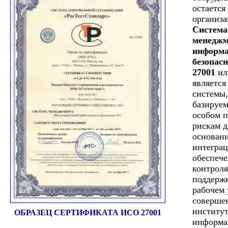
остается 
организа
Система
менеджм
информа
безопас
27001
ил
является
системы,
базируем
особом п
рискам д
основани
интеграц
обеспеч
контроля
поддерж
рабочем 
соверше
институ
ОБРАЗЕЦ СЕРТИФИКАТА ИСО 27001
информа