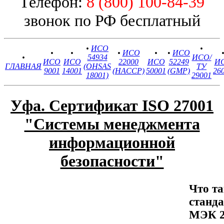
Телефон:
8 (800) 100-84-39
звонок по РФ бесплатный
•
ИСО
•
•
•
•
ИСО
•
•
ИСО
•
54934
ИСО/
ИСО
ИСО
22000
ИСО
52249
И
ГЛАВНАЯ
(OHSAS
ТУ
9001
14001
(HACCP)
50001
(GMP)
26
18001)
29001
Уфа. Сертификат ISO 27001
"Системы менеджмента
информационной
безопасности"
Что та
станд
МЭК 2