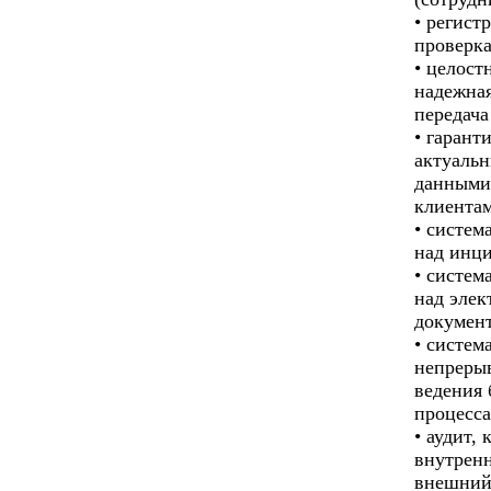
• регист
проверка
• целост
надежная
передача
• гарант
актуаль
данными
клиента
• систем
над инц
• систем
над эле
докумен
• систем
непреры
ведения 
процесса
• аудит, 
внутренн
внешний