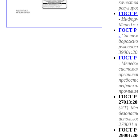
качества
регулиро
ГОСТ Р 
-
Информ
Менеджме
ГОСТ Р 
-
Систем
дорожног
руководс
39001:20
ГОСТ Р 
-
Менедж
система
организа
предоста
нефтехим
промышле
ГОСТ Р
27013:20
(ИТ). Ме
безопасн
использ
270001 
ГОСТ Р
29001:20