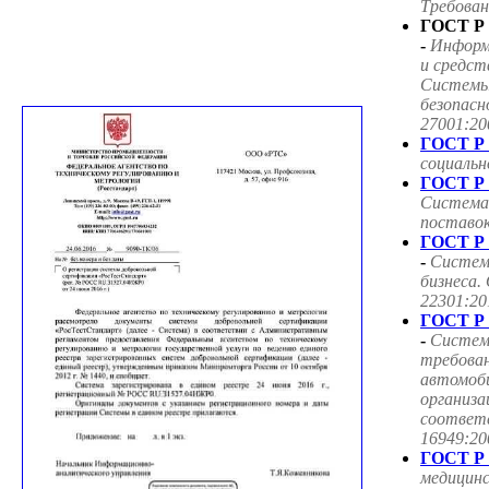
Требован
ГОСТ Р 
-
Информ
и средст
Системы
безопасн
27001:20
ГОСТ Р 
социаль
ГОСТ Р 
Система
поставок
ГОСТ Р 
-
Систем
бизнеса.
22301:20
ГОСТ Р 
-
Систем
требован
автомоб
организа
соответ
16949:20
ГОСТ Р 
медицин