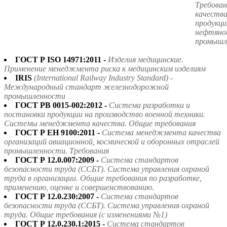
Требова
качества
продукци
нефтяной
промышл
ГОСТ Р ISO 14971:2011 -
Изделия медицинские.
Применение менеджмента риска к медицинским изделиям
IRIS
(International Railway Industry Standard) -
Международный стандарт железнодорожной
промышленности
ГОСТ РВ 0015-002:2012 -
Система разработки и
постановки продукции на производство военной техники.
Системы менеджмента качества. Общие требования
ГОСТ Р ЕН 9100:2011 -
Система менеджмента качества
организаций авиационной, космической и оборонных отраслей
промышленности. Требования
ГОСТ Р 12.0.007:2009 -
Система стандартов
безопасности труда (ССБТ). Система управления охраной
труда в организации. Общие требования по разработке,
применению, оценке и совершенствованию.
ГОСТ Р 12.0.230:2007 -
Система стандартов
безопасности труда (ССБТ). Система управления охраной
труда. Общие требования (с изменениями №1)
ГОСТ Р 12.0.230.1:2015 -
Система стандартов