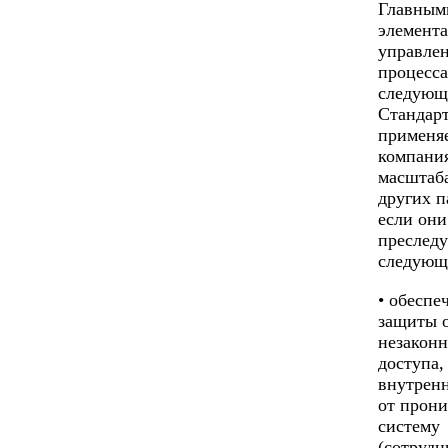
Главным
элемент
управлен
процесса
следующ
Стандар
применяе
компани
масштаба
других п
если они
преслед
следующ
• обеспе
защиты 
незаконн
доступа,
внутрен
от прони
систему
(сотрудн