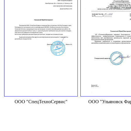
ООО "СпецТехноСервис"
ООО "Ульяновск Фа