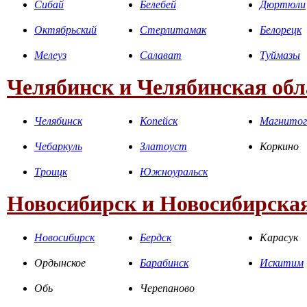
Сибай
Белебей
Дюртюли
Октябрьский
Стерлитамак
Белорецк
Мелеуз
Салават
Туймазы
Челябинск и Челябинская обл
Челябинск
Копейск
Магнитог
Чебаркуль
Златоуст
Коркино
Троицк
Южноуральск
Новосибирск и Новосибирская
Новосибирск
Бердск
Карасук
Ордынское
Барабинск
Искитим
Обь
Черепаново