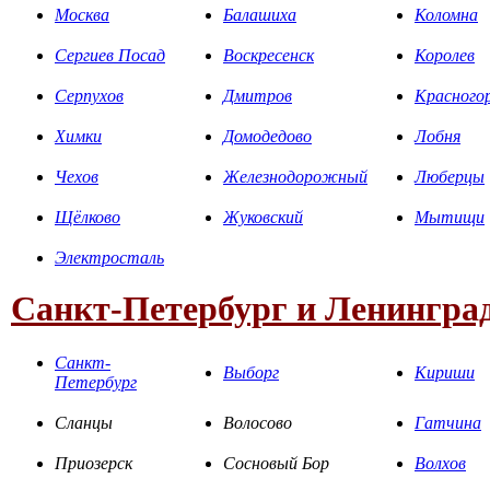
Москва
Балашиха
Коломна
Сергиев Посад
Воскресенск
Королев
Серпухов
Дмитров
Красного
Химки
Домодедово
Лобня
Чехов
Железнодорожный
Люберцы
Щёлково
Жуковский
Мытищи
Электросталь
Санкт-Петербург и Ленинград
Санкт-
Выборг
Кириши
Петербург
Сланцы
Волосово
Гатчина
Приозерск
Сосновый Бор
Волхов