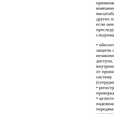
применяе
компани
масштаба
других п
если они
преслед
следующ
• обеспе
защиты 
незаконн
доступа,
внутрен
от прони
систему
(сотрудн
• регист
проверка
• целост
надежная
передача