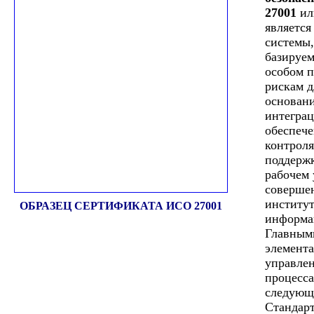
27001
ил
является
системы,
базируем
особом п
рискам д
основани
интеграц
обеспеч
контроля
поддерж
рабочем 
соверше
институ
ОБРАЗЕЦ СЕРТИФИКАТА ИСО 27001
информа
Главным
элемент
управлен
процесса
следующ
Стандар