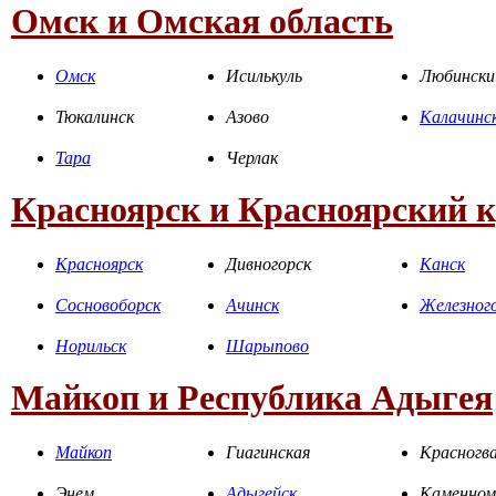
Омск и Омская область
Омск
Исилькуль
Любински
Тюкалинск
Азово
Калачинс
Тара
Черлак
Красноярск и Красноярский 
Красноярск
Дивногорск
Канск
Сосновоборск
Ачинск
Железног
Норильск
Шарыпово
Майкоп и Республика Адыгея
Майкоп
Гиагинская
Красногва
Энем
Адыгейск
Каменном