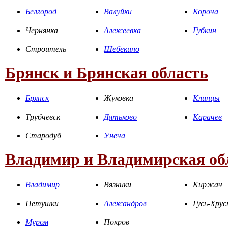
Белгород
Валуйки
Короча
Чернянка
Алексеевка
Губкин
Строитель
Шебекино
Брянск и Брянская область
Брянск
Жуковка
Клинцы
Трубчевск
Дятьково
Карачев
Стародуб
Унеча
Владимир и Владимирская об
Владимир
Вязники
Киржач
Петушки
Александров
Гусь-Хру
Муром
Покров