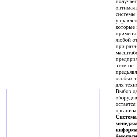
получает
оптимал
системы
управлен
которые 
применят
любой от
при раз
масштаб
предпри
этом не
предъявл
особых 
для техн
Выбор д
оборудо
остается 
организа
Система
менеджм
информа
безопас