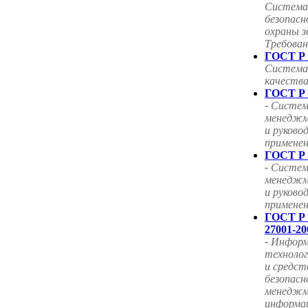
Система
безопасн
охраны з
Требован
ГОСТ Р 
Система
качества
ГОСТ Р 
-
Система
менеджм
и руково
примене
ГОСТ Р 
-
Систем
менеджм
и руково
примене
ГОСТ Р
27001-20
-
Информ
технолог
и средст
безопас
менедж
информа