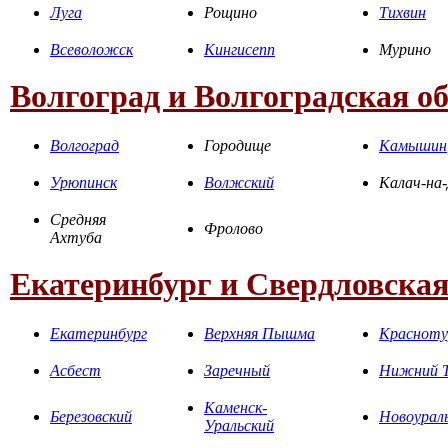
Луга
Рощино
Тихвин
Всеволожск
Кингисепп
Мурино
Волгоград и Волгоградская о
Волгоград
Городище
Камышин
Урюпинск
Волжский
Калач-на
Средняя
Фролово
Ахтуба
Екатеринбург и Свердловская
Екатеринбург
Верхняя Пышма
Красноту
Асбест
Заречный
Нижний Т
Каменск-
Березовский
Новоурал
Уральский