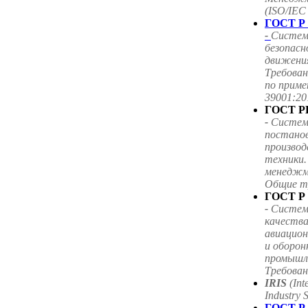
(ISO/IEC
ГОСТ Р 
-
Систем
безопас
движения
Требован
по приме
39001:20
ГОСТ РВ
-
Систем
постанов
производ
техники
менеджм
Общие т
ГОСТ Р 
-
Систем
качества
авиацион
и оборон
промышл
Требован
IRIS
(Int
Industry 
ГОСТ Р 