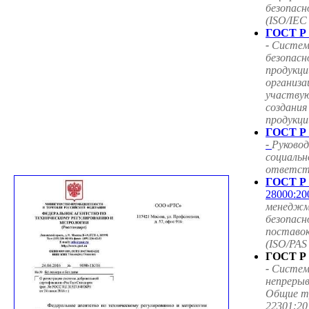
безопасн
(ISO/IEC
ГОСТ Р 
-
Систем
безопасн
продукци
организа
участву
создания
продукци
ГОСТ Р 
-
Руковод
социальн
ответст
ГОСТ Р 
28000:20
менедж
безопасн
поставок
(ISO/PAS
ГОСТ Р 
-
Систем
непрерыв
Общие т
22301:20