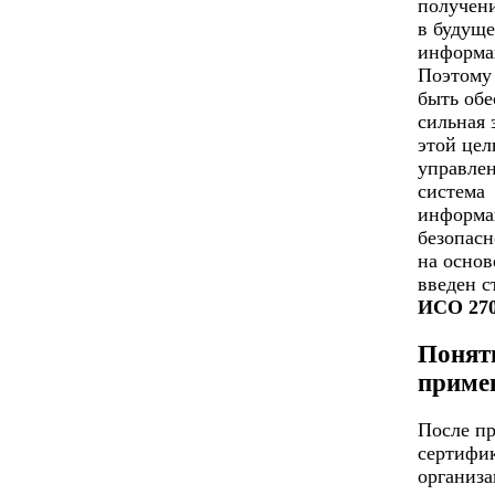
получен
в будуще
информа
Поэтому
быть обе
сильная 
этой цел
управлен
система
информа
безопасн
на основ
введен с
ИСО 27
Понят
приме
После п
сертифи
организа