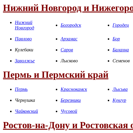
Нижний Новгород и Нижегоро
Нижний
Богородск
Городец
Новгород
Павлово
Арзамас
Бор
Кулебаки
Саров
Балахна
Заволжье
Лысково
Семенов
Пермь и Пермский край
Пермь
Краснокамск
Лысьва
Чернушка
Березники
Кунгур
Чайковский
Чусовой
Ростов-на-Дону и Ростовская 