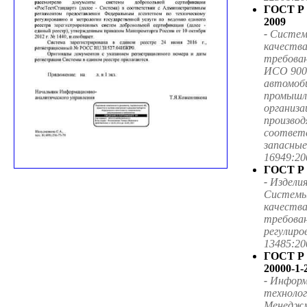
ГОСТ Р 
2009
-
Систем
качества
требован
ИСО 900
автомоб
промышл
организа
произво
соответ
запасные
16949:20
ГОСТ Р 
-
Изделия
Системы
качеств
требован
регулиро
13485:20
ГОСТ Р
20000-1-
-
Информ
технолог
Менеджм