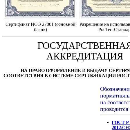
Сертификат ИСО 27001 (основной
Разрешение на использов
бланк)
РосТестСтанда
ГОСУДАРСТВЕННА
АККРЕДИТАЦИЯ
НА ПРАВО ОФОРМЛЕНИЕ И ВЫДАЧУ СЕРТИ
СООТВЕТСТВИЯ В СИСТЕМЕ СЕРТИФИКАЦИИ РОС
Обозначени
нормативны
на соответ
проводится
ГОСТ Р 
2012
/OHS