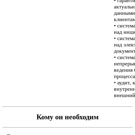
• гарант
актуаль
данными
клиента
• систем
над инц
• систем
над эле
докумен
• систем
непреры
ведения 
процесса
• аудит, 
внутренн
внешний
Кому он необходим