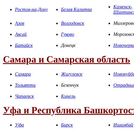
Каменск-
Ростов-на-Дону
Белая Калитва
Шахтинс
Азов
Волгодонск
Миллеров
Аксай
Гуково
Морозовс
Батайск
Донецк
Новочерк
Самара и Самарская область
Самара
Жигулевск
Новокуйб
Тольятти
Безенчук
Отрадны
Чапаевск
Кинель
Уфа и Республика Башкортос
Уфа
Бирск
Ишимбай