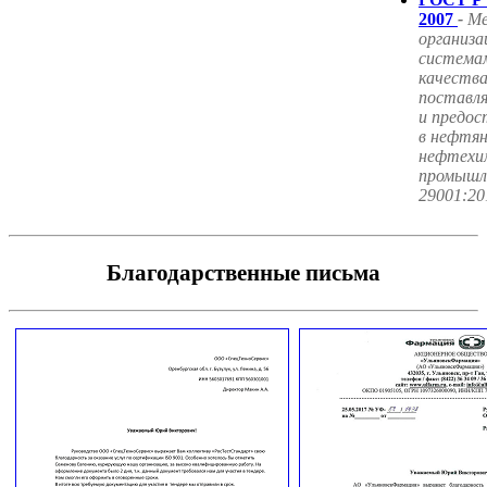
2007
-
М
организа
система
качества
поставл
и предос
в нефтян
нефтехим
промышл
29001:20
Благодарственные письма