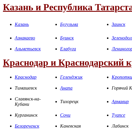
Казань и Республика Татарст
Казань
Бугульма
Заинск
Азнакаево
Буинск
Зеленодол
Альметьевск
Елабуга
Лениного
Краснодар и Краснодарский 
Краснодар
Геленджик
Кропотк
Тимашевск
Анапа
Горячий 
Славянск-на-
Тихорецк
Армавир
Кубани
Курганинск
Сочи
Туапсе
Белореченск
Каневская
Лабинск