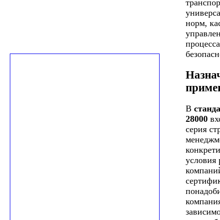
транспор
универс
норм, к
управлен
процесса
безопасн
Назна
приме
В
станд
28000
вх
серия ст
менеджм
конкрет
условия 
компани
сертифи
понадоб
компани
зависимо