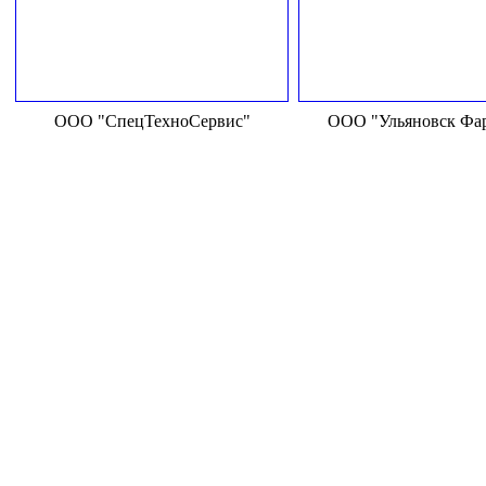
ООО "СпецТехноСервис"
ООО "Ульяновск Фа