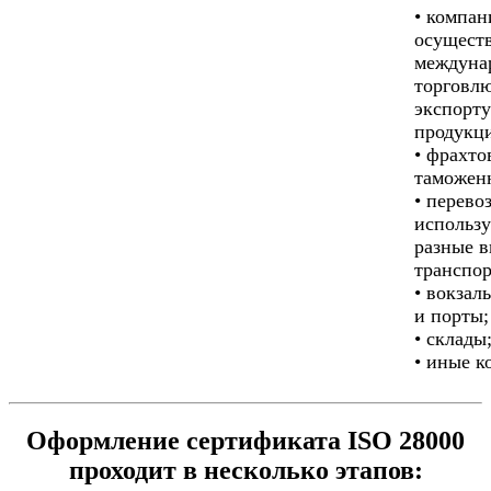
• компан
осущест
междуна
торговл
экспорту
продукц
• фрахто
таможен
• перево
использ
разные 
транспор
• вокзал
и порты;
• склады
• иные к
Оформление сертификата ISO 28000
проходит в несколько этапов: