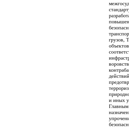
межгосу
стандарт
разработ
повышен
безопас
транспо
грузов, 
объектов
соответ
инфраст
воровств
контраб
действий
предотв
террориз
природно
и иных у
Главным
назначе
упрочен
безопасн