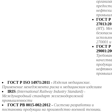
организа
предоста
нефтехим
промышле
ГОСТ Р
27013:20
(ИТ). Ме
безопасн
использ
270001 
ГОСТ Р
29001:20
Требова
качества
продукци
нефтяной
промышл
ГОСТ Р ISO 14971:2011 -
Изделия медицинские.
Применение менеджмента риска к медицинским изделиям
IRIS
(International Railway Industry Standard) -
Международный стандарт железнодорожной
промышленности
ГОСТ РВ 0015-002:2012 -
Система разработки и
постановки продукции на производство военной техники.