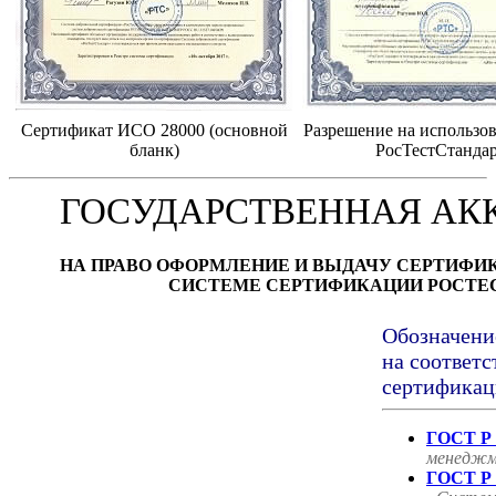
Сертификат ИСО 28000 (основной
Разрешение на использов
бланк)
РосТестСтанда
ГОСУДАРСТВЕННАЯ АК
НА ПРАВО ОФОРМЛЕНИЕ И ВЫДАЧУ СЕРТИФИ
СИСТЕМЕ СЕРТИФИКАЦИИ РОСТЕ
Обозначени
на соответс
сертификац
ГОСТ Р 
менеджм
ГОСТ Р 