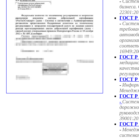
-
Систем
бизнеса.
22301:20
ГОСТ Р 
-
Систем
требован
автомоб
организа
соответ
16949:20
ГОСТ Р 
медицин
качества
регулиро
ГОСТ Р 
-
Информ
Менеджме
ГОСТ Р 
-
Систем
дорожног
руководс
39001:20
ГОСТ Р 
-
Менедж
система