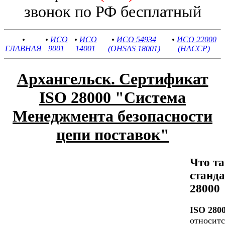
звонок по РФ бесплатный
•
•
ИСО
•
ИСО
•
ИСО 54934
•
ИСО 22000
ГЛАВНАЯ
9001
14001
(OHSAS 18001)
(HACCP)
Архангельск. Сертификат
ISO 28000 "Система
Менеджмента безопасности
цепи поставок"
Что та
станд
28000
ISO 280
относитс