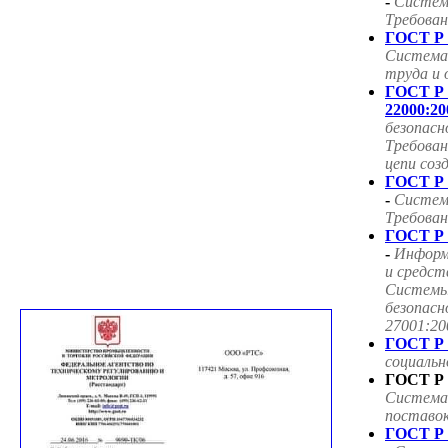
-
Систем
Требован
ГОСТ Р 
Система
труда и 
ГОСТ Р
22000:20
безопасн
Требован
цепи соз
ГОСТ Р 
-
Систем
Требован
ГОСТ Р 
-
Информ
и средст
Системы
безопасн
27001:20
ГОСТ Р 
социаль
ГОСТ Р 
Система
поставок
ГОСТ Р 