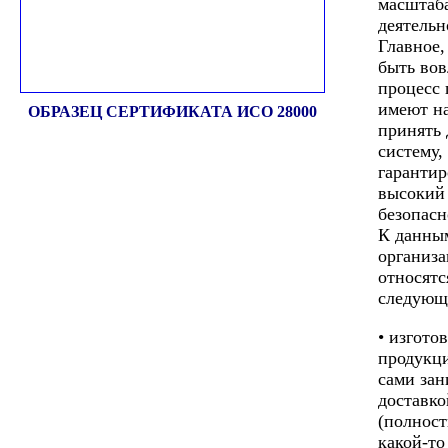
масштаба
деятельн
Главное
быть вов
процесс 
имеют н
ОБРАЗЕЦ СЕРТИФИКАТА ИСО 28000
принять
систему,
гарантир
высокий
безопасн
К данны
организ
относятс
следующ
• изгото
продукци
сами за
доставко
(полнос
какой-то