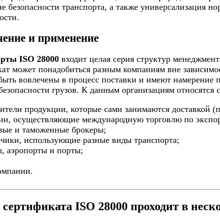
е безопасности транспорта, а также универсализация но
ости.
чение и применение
арты ISO 28000
входит целая серия структур менеджмен
ат может понадобиться разным компаниям вне зависимост
ыть вовлечены в процесс поставки и имеют намерение п
безопасности грузов. К данным организациям относятся
вители продукции, которые сами занимаются доставкой (п
нии, осуществляющие международную торговлю по экспор
вые и таможенные брокеры;
зчики, использующие разные виды транспорта;
ы, аэропорты и порты;
;
омпании.
сертификата ISO 28000 проходит в неско