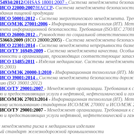
54934:2012
/OHSAS 18001:2007 -
Система менеджмента безопасн
ИСО 22000:2007
/HACCP
-
Система менеджмента безопасности 
оздания пищевой продукции
ИСО 50001:2012
-
Система энергетического менеджмента. Треб
ИСО/МЭК 27001:2006
-
Информационная технология (ИТ). Мет
нта информационной безопасности. Требования (ISO/IEC 27001
ИСО 26000:2012 -
Руководство по социальной ответственност
53663:2009
(ИСО 28000:2005)
- Система менеджмента безопасно
ИСО 22301:2014
-
Система менеджмента непрерывности бизнес
ИСО/ТУ 16949:2009
-
Система менеджмента качества. Особые
нности и организациях, производящих соответствующие запасн
ИСО 13485:2011
-
Изделия медицинские. Системы менеджмента 
85:2003)
ИСО/МЭК 20000-1:2010
-
Информационная технология (ИТ). Ме
ИСО 39001:2014 -
Система менеджмента безопасности дорожно
ию (ISO 39001:2012)
ИСО/ТУ 29001:2007
-
Менеджмент организации. Требования к 
ю и предоставляющих услуги в нефтяной, нефтехимической и га
ИСО/МЭК 27013:2014 -
Информационная технология (ИТ). Мето
ному использованию стандартов ИСО/МЭК 270001 и ИСО/МЭК 2
ИСО/ТУ 29001:2007 -
Менеджмент организации. Требования к 
ю и предоставляющих услуги нефтяной, нефтетехнической и га
е менеджмента риска к медицинским изделиям
ародный стандарт железнодорожной промышленности