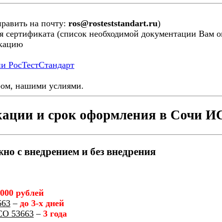
править на почту:
ros@rosteststandart.ru
)
я сертификата (список необходимой документации Вам ог
икацию
ии РосТестСтандарт
ром, нашими услиями.
ации и срок оформления в Сочи ИС
о с внедрением и без внедрения
 000 рублей
663
–
до 3-х дней
СО 53663
–
3 года