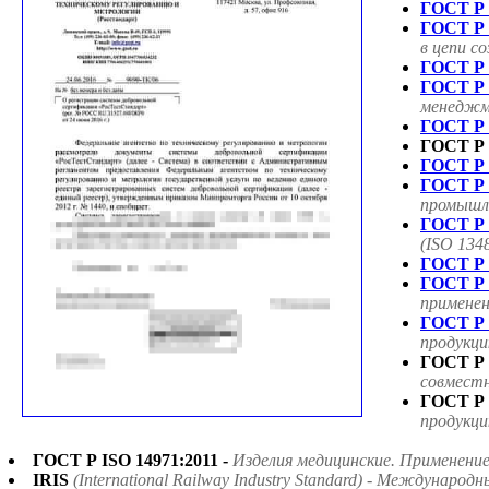
ГОСТ Р 
ГОСТ Р 
в цепи с
ГОСТ Р 
ГОСТ Р 
менеджме
ГОСТ Р 
ГОСТ Р 
ГОСТ Р 
ГОСТ Р 
промышле
ГОСТ Р 
(ISO 134
ГОСТ Р 
ГОСТ Р 
применен
ГОСТ Р 
продукци
ГОСТ Р 
совмест
ГОСТ Р 
продукци
ГОСТ Р ISO 14971:2011 -
Изделия медицинские. Применени
IRIS
(International Railway Industry Standard) - Междун