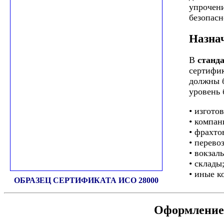
упрочени
безопасн
Назна
В
станд
сертифик
должны б
уровень 
• изгото
• компа
• фрахто
• перево
• вокзал
• склады
• иные к
ОБРАЗЕЦ СЕРТИФИКАТА ИСО 28000
Оформление 