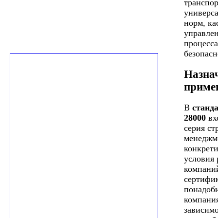
транспор
универс
норм, к
управлен
процесса
безопасн
Назна
приме
В
станд
28000
вх
серия ст
менеджм
конкрет
условия 
компани
сертифи
понадоб
компани
зависимо