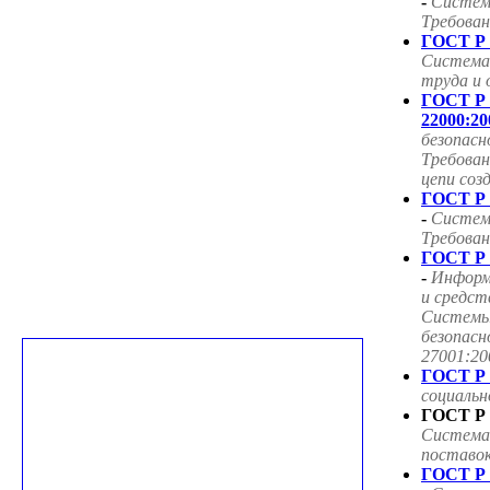
-
Систем
Требован
ГОСТ Р 
Система
труда и 
ГОСТ Р
22000:20
безопасн
Требован
цепи соз
ГОСТ Р 
-
Систем
Требован
ГОСТ Р 
-
Информ
и средст
Системы
безопасн
27001:20
ГОСТ Р 
социаль
ГОСТ Р 
Система
поставок
ГОСТ Р 