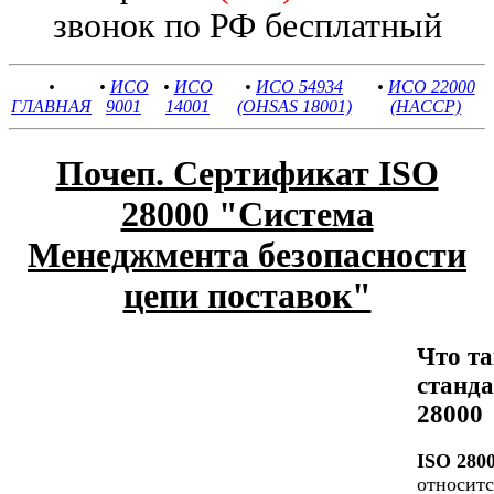
звонок по РФ бесплатный
•
•
ИСО
•
ИСО
•
ИСО 54934
•
ИСО 22000
ГЛАВНАЯ
9001
14001
(OHSAS 18001)
(HACCP)
Почеп. Сертификат ISO
28000 "Система
Менеджмента безопасности
цепи поставок"
Что та
станд
28000
ISO 280
относитс