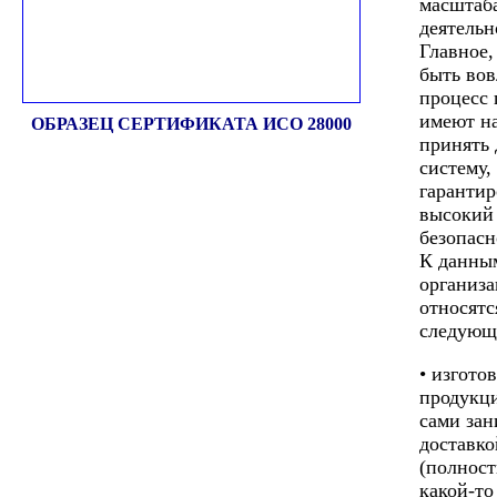
масштаба
деятельн
Главное
быть вов
процесс 
имеют н
ОБРАЗЕЦ СЕРТИФИКАТА ИСО 28000
принять
систему,
гарантир
высокий
безопасн
К данны
организ
относятс
следующ
• изгото
продукци
сами за
доставко
(полнос
какой-то