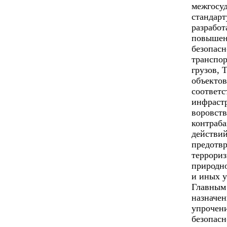
межгосу
стандарт
разработ
повышен
безопас
транспо
грузов, 
объектов
соответ
инфраст
воровств
контраб
действий
предотв
террориз
природно
и иных у
Главным
назначе
упрочен
безопасн