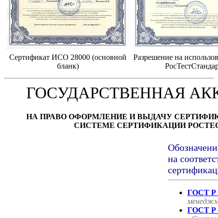
Сертификат ИСО 28000 (основной
Разрешение на использов
бланк)
РосТестСтанда
ГОСУДАРСТВЕННАЯ АК
НА ПРАВО ОФОРМЛЕНИЕ И ВЫДАЧУ СЕРТИФИ
СИСТЕМЕ СЕРТИФИКАЦИИ РОСТЕ
Обозначени
на соответс
сертификац
ГОСТ Р 
менеджм
ГОСТ Р 