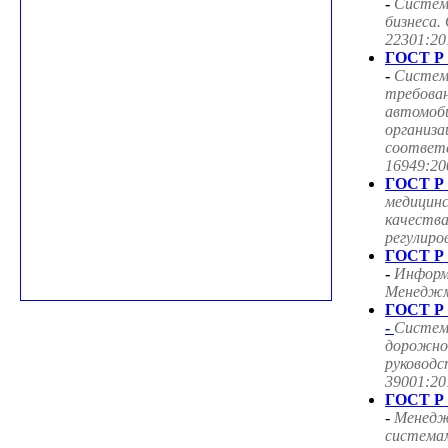
-
Систем
бизнеса.
22301:20
ГОСТ Р 
-
Систем
требован
автомоб
организа
соответ
16949:20
ГОСТ Р 
медицин
качества
регулиро
ГОСТ Р 
-
Информ
Менеджме
ГОСТ Р 
-
Систем
дорожног
руководс
39001:20
ГОСТ Р 
-
Менедж
система