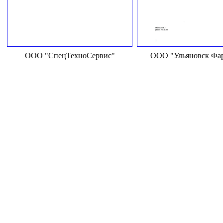
ООО "СпецТехноСервис"
ООО "Ульяновск Фа