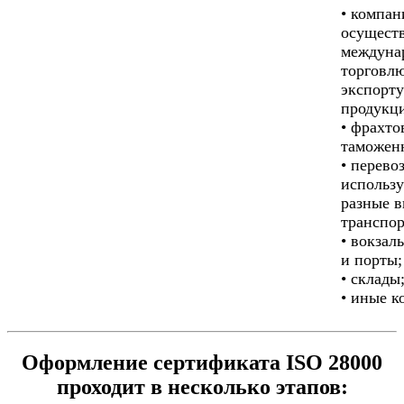
• компан
осущест
междуна
торговл
экспорту
продукц
• фрахто
таможен
• перево
использ
разные 
транспор
• вокзал
и порты;
• склады
• иные к
Оформление сертификата ISO 28000
проходит в несколько этапов: