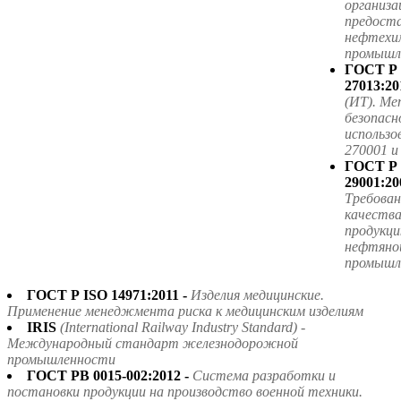
организа
предоста
нефтехим
промышле
ГОСТ Р
27013:20
(ИТ). Ме
безопасн
использ
270001 
ГОСТ Р
29001:20
Требова
качества
продукци
нефтяной
промышл
ГОСТ Р ISO 14971:2011 -
Изделия медицинские.
Применение менеджмента риска к медицинским изделиям
IRIS
(International Railway Industry Standard) -
Международный стандарт железнодорожной
промышленности
ГОСТ РВ 0015-002:2012 -
Система разработки и
постановки продукции на производство военной техники.