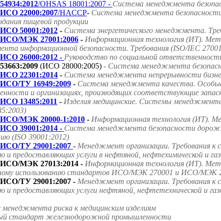
54934:2012
/OHSAS 18001:2007 -
Система менеджмента безопасн
ИСО 22000:2007
/HACCP
-
Система менеджмента безопасности 
оздания пищевой продукции
ИСО 50001:2012
-
Система энергетического менеджмента. Треб
ИСО/МЭК 27001:2006
-
Информационная технология (ИТ). Мет
нта информационной безопасности. Требования (ISO/IEC 27001
ИСО 26000:2012 -
Руководство по социальной ответственност
53663:2009
(ИСО 28000:2005)
- Система менеджмента безопасно
ИСО 22301:2014
-
Система менеджмента непрерывности бизнес
ИСО/ТУ 16949:2009
-
Система менеджмента качества. Особые
нности и организациях, производящих соответствующие запасн
ИСО 13485:2011
-
Изделия медицинские. Системы менеджмента 
85:2003)
ИСО/МЭК 20000-1:2010
-
Информационная технология (ИТ). Ме
ИСО 39001:2014 -
Система менеджмента безопасности дорожно
ию (ISO 39001:2012)
ИСО/ТУ 29001:2007
-
Менеджмент организации. Требования к 
ю и предоставляющих услуги в нефтяной, нефтехимической и га
ИСО/МЭК 27013:2014 -
Информационная технология (ИТ). Мето
ному использованию стандартов ИСО/МЭК 270001 и ИСО/МЭК 2
ИСО/ТУ 29001:2007 -
Менеджмент организации. Требования к 
ю и предоставляющих услуги нефтяной, нефтетехнической и га
е менеджмента риска к медицинским изделиям
ародный стандарт железнодорожной промышленности