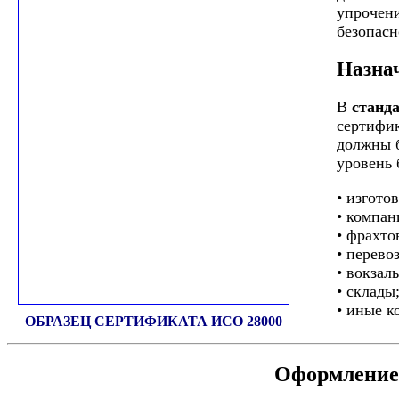
упрочени
безопасн
Назна
В
станд
сертифик
должны б
уровень 
• изгото
• компа
• фрахто
• перево
• вокзал
• склады
• иные к
ОБРАЗЕЦ СЕРТИФИКАТА ИСО 28000
Оформление 