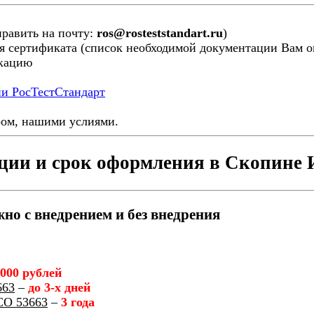
править на почту:
ros@rosteststandart.ru
)
я сертификата (список необходимой документации Вам ог
икацию
ии РосТестСтандарт
ром, нашими услиями.
ции и срок оформления в Скопине И
о с внедрением и без внедрения
 000 рублей
663
–
до 3-х дней
СО 53663
–
3 года