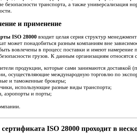
е безопасности транспорта, а также универсализация но
ости.
чение и применение
арты ISO 28000
входит целая серия структур менеджмен
ат может понадобиться разным компаниям вне зависимост
ыть вовлечены в процесс поставки и имеют намерение п
безопасности грузов. К данным организациям относятся
вители продукции, которые сами занимаются доставкой (п
нии, осуществляющие международную торговлю по экспор
вые и таможенные брокеры;
зчики, использующие разные виды транспорта;
ы, аэропорты и порты;
;
омпании.
сертификата ISO 28000 проходит в неско