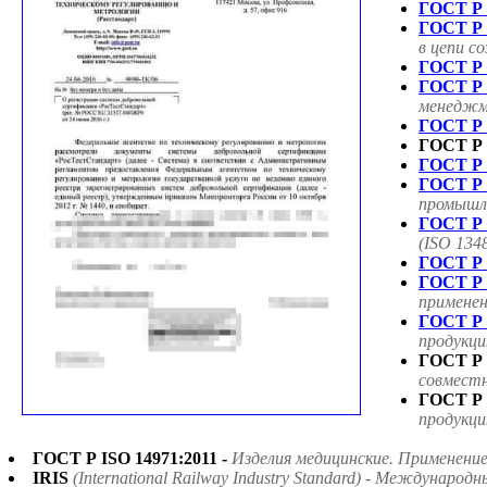
ГОСТ Р 
ГОСТ Р 
в цепи с
ГОСТ Р 
ГОСТ Р 
менеджме
ГОСТ Р 
ГОСТ Р 
ГОСТ Р 
ГОСТ Р 
промышле
ГОСТ Р 
(ISO 134
ГОСТ Р 
ГОСТ Р 
применен
ГОСТ Р 
продукци
ГОСТ Р 
совмест
ГОСТ Р 
продукци
ГОСТ Р ISO 14971:2011 -
Изделия медицинские. Применени
IRIS
(International Railway Industry Standard) - Междун