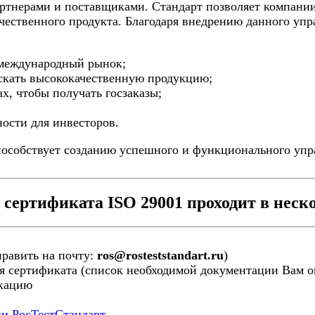
ртнерами и поставщиками. Стандарт позволяет компани
чественного продукта. Благодаря внедрению данного упр
а международный рынок;
ускать высококачественную продукцию;
ах, чтобы получать госзаказы;
ности для инвесторов.
пособствует созданию успешного и функционального упра
сертификата ISO 29001 проходит в неско
править на почту:
ros@rosteststandart.ru
)
я сертификата (список необходимой документации Вам ог
икацию
ии РосТестСтандарт