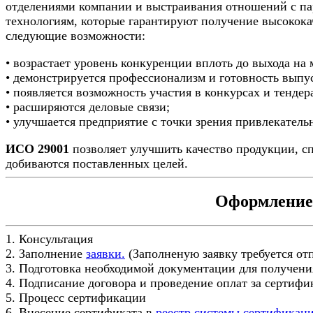
отделениями компании и выстраивания отношений с па
технологиям, которые гарантируют получение высокока
следующие возможности:
• возрастает уровень конкуренции вплоть до выхода н
• демонстрируется профессионализм и готовность вып
• появляется возможность участия в конкурсах и тендер
• расширяются деловые связи;
• улучшается предприятие с точки зрения привлекатель
ИСО 29001
позволяет улучшить качество продукции, с
добиваются поставленных целей.
Оформление 
1. Консультация
2. Заполнение
заявки.
(Заполненую заявку требуется от
3. Подготовка необходимой документации для получени
4. Подписание договора и проведение оплат за сертиф
5. Процесс сертификации
6. Внесение сертификата в
реестр системы сертификац