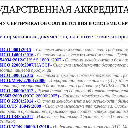
УДАРСТВЕННАЯ АККРЕДИТ
АЧУ СЕРТИФИКАТОВ СООТВЕТСТВИЯ В СИСТЕМЕ СЕ
е нормативных документов, на соответствие котор
ИСО 9001:2015
-
Система менеджмента качества. Требования
ИСО 14001:2016
-
Система экологического менеджмента. Требо
54934:2012
/OHSAS 18001:2007 -
Система менеджмента безопасн
ИСО 22000:2007
/HACCP
-
Система менеджмента безопасности 
оздания пищевой продукции
ИСО 50001:2012
-
Система энергетического менеджмента. Треб
ИСО/МЭК 27001:2006
-
Информационная технология (ИТ). Мет
нта информационной безопасности. Требования (ISO/IEC 27001
ИСО 26000:2012 -
Руководство по социальной ответственност
53663:2009
(ИСО 28000:2005)
- Система менеджмента безопасно
ИСО 22301:2014
-
Система менеджмента непрерывности бизнес
ИСО/ТУ 16949:2009
-
Система менеджмента качества. Особые
нности и организациях, производящих соответствующие запасн
ИСО 13485:2011
-
Изделия медицинские. Системы менеджмента 
85:2003)
ИСО/МЭК 20000-1:2010
-
Информационная технология (ИТ). Ме