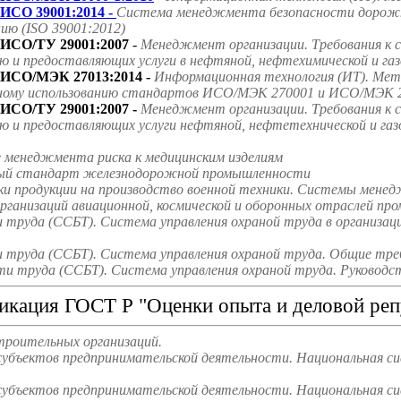
ИСО 39001:2014 -
Система менеджмента безопасности дорожно
ию (ISO 39001:2012)
ИСО/ТУ 29001:2007
-
Менеджмент организации. Требования к 
ю и предоставляющих услуги в нефтяной, нефтехимической и га
ИСО/МЭК 27013:2014 -
Информационная технология (ИТ). Мето
ному использованию стандартов ИСО/МЭК 270001 и ИСО/МЭК 2
ИСО/ТУ 29001:2007 -
Менеджмент организации. Требования к 
ю и предоставляющих услуги нефтяной, нефтетехнической и га
е менеджмента риска к медицинским изделиям
ародный стандарт железнодорожной промышленности
ки продукции на производство военной техники. Системы мене
ганизаций авиационной, космической и оборонных отраслей пр
труда (ССБТ). Система управления охраной труда в организаци
труда (ССБТ). Система управления охраной труда. Общие треб
и труда (ССБТ). Система управления охраной труда. Руководст
икация ГОСТ Р "Оценки опыта и деловой реп
троительных организаций.
субъектов предпринимательской деятельности. Национальная с
субъектов предпринимательской деятельности. Национальная си