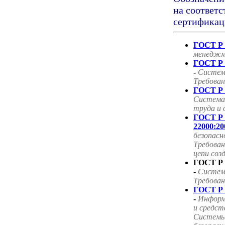
на соответс
сертификац
ГОСТ Р 
менеджм
ГОСТ Р 
-
Систем
Требован
ГОСТ Р 
Система
труда и 
ГОСТ Р
22000:20
безопасн
Требован
цепи соз
ГОСТ Р 
-
Систем
Требован
ГОСТ Р 
-
Информ
и средст
Системы