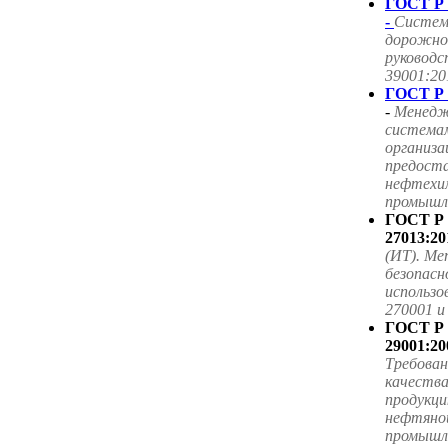
ГОСТ Р 
-
Систем
дорожног
руководс
39001:20
ГОСТ Р 
-
Менедж
система
организа
предоста
нефтехим
промышле
ГОСТ Р
27013:20
(ИТ). Ме
безопасн
использ
270001 
ГОСТ Р
29001:20
Требова
качества
продукци
нефтяной
промышл