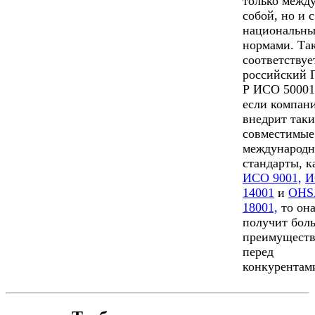
только межд
собой, но и с
национальн
нормами. Так
соответствуе
российский
Р ИСО 50001
если компан
внедрит таки
совместимые
международ
стандарты, к
ИСО 9001,
И
14001
и
OHS
18001,
то он
получит бол
преимуществ
перед
конкурентам