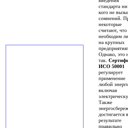
введения
стандарта ни
кого не вызы
сомнений. П
некоторые
считают, что
необходим л
на крупных
предприятия
Однако, это 
так.
Сертиф
ИСО 50001
регулирует
применение
любой энерг
включая
электрическ
Также
энергосбере
достигается 
результате
правильно