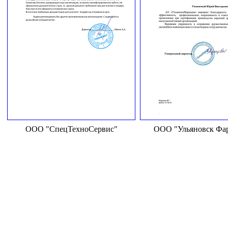
ООО "СпецТехноСервис"
ООО "Ульяновск Фа