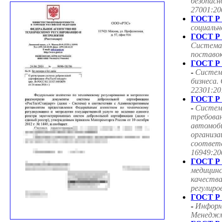
безопасн
27001:20
ГОСТ Р 
социаль
ГОСТ Р 
Система
поставок
ГОСТ Р 
-
Систем
бизнеса.
22301:20
ГОСТ Р 
-
Систем
требован
автомоб
организа
соответ
16949:20
ГОСТ Р 
медицин
качества
регулиро
ГОСТ Р 
-
Информ
Менеджме