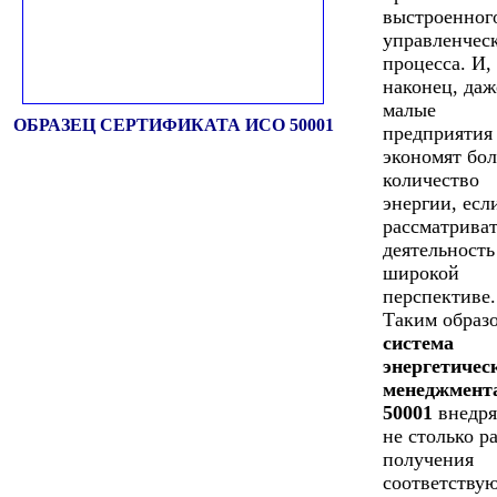
выстроенног
управленчес
процесса. И,
наконец, даж
малые
ОБРАЗЕЦ СЕРТИФИКАТА ИСО 50001
предприятия
экономят бо
количество
энергии, есл
рассматриват
деятельность
широкой
перспективе.
Таким образ
система
энергетичес
менеджмент
50001
внедря
не столько р
получения
соответству