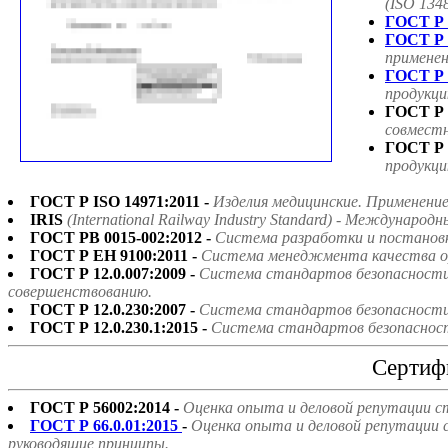
(ISO 134
ГОСТ Р 
ГОСТ Р 
применен
ГОСТ Р 
продукци
ГОСТ Р 
совмест
ГОСТ Р 
продукци
ГОСТ Р ISO 14971:2011 -
Изделия медицинские. Применени
IRIS
(International Railway Industry Standard) - Междун
ГОСТ РВ 0015-002:2012 -
Система разработки и постанов
ГОСТ Р ЕН 9100:2011 -
Система менеджмента качества ор
ГОСТ Р 12.0.007:2009 -
Система стандартов безопасности 
совершенствованию.
ГОСТ Р 12.0.230:2007 -
Система стандартов безопасности 
ГОСТ Р 12.0.230.1:2015 -
Система стандартов безопасност
Сертиф
ГОСТ Р 56002:2014 -
Оценка опыта и деловой репутации с
ГОСТ Р 66.0.01:2015
-
Оценка опыта и деловой репутации 
руководящие принципы.