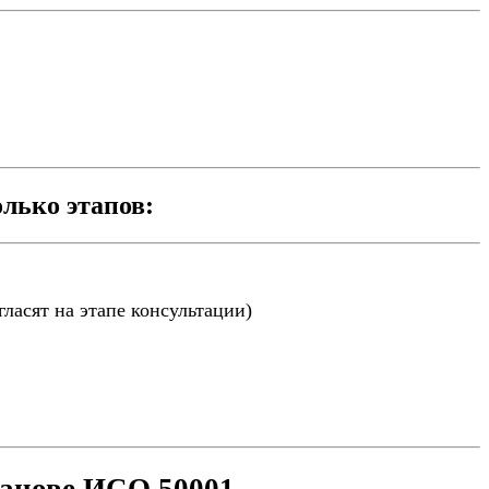
лько этапов:
ласят на этапе консультации)
санове ИСО 50001