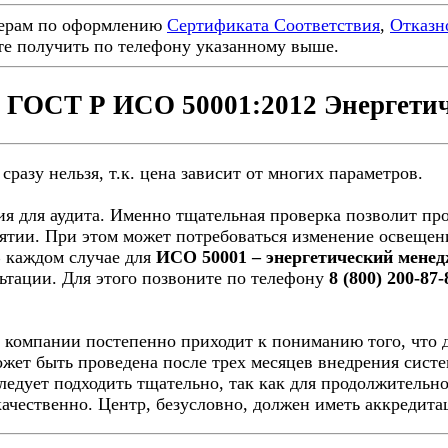
ерам по оформлению
Сертификата Соответствия
,
Отказн
е получить по телефону указанному выше.
а ГОСТ Р ИСО 50001:2012 Энергети
сразу нельзя, т.к. цена зависит от многих параметров.
я для аудита. Именно тщательная проверка позволит про
ятии. При этом может потребоваться изменение освещени
В каждом случае для
ИСО 50001 – энергетический мене
ьтации. Для этого позвоните по телефону
8 (800) 200-87-
 компании постепенно приходит к пониманию того, что 
жет быть проведена после трех месяцев внедрения систе
ледует подходить тщательно, так как для продолжительн
качественно. Центр, безусловно, должен иметь аккредита