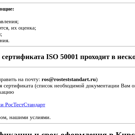
ующие:
авления;
тся, их оценка;
;
ния.
сертификата ISO 50001 проходит в неско
править на почту:
ros@rosteststandart.ru
)
я сертификата (список необходимой документации Вам ог
икацию
ии РосТестСтандарт
ром, нашими услиями.
фикации и срок оформления в Кир