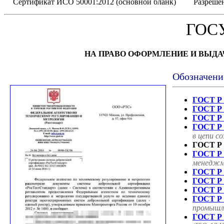
Сертификат ИСО 50001:2012 (основной бланк)
Разрешен
ГОС
НА ПРАВО ОФОРМЛЕНИЕ И ВЫД
Обозначени
ГОСТ Р 
ГОСТ Р 
ГОСТ Р 
ГОСТ Р 
в цепи с
ГОСТ Р 
ГОСТ Р 
менеджме
ГОСТ Р 
ГОСТ Р 
ГОСТ Р 
ГОСТ Р 
промышле
ГОСТ Р 