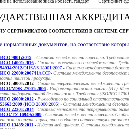
ие на использование знака РосТестСтандарт
Сертификат ауд
УДАРСТВЕННАЯ АККРЕДИТ
АЧУ СЕРТИФИКАТОВ СООТВЕТСТВИЯ В СИСТЕМЕ СЕ
е нормативных документов, на соответствие котор
ИСО 9001:2015
-
Система менеджмента качества. Требования
ИСО 14001:2016
-
Система экологического менеджмента. Требо
54934:2012
/OHSAS 18001:2007 -
Система менеджмента безопасн
ИСО 22000:2007
/HACCP
-
Система менеджмента безопасности 
оздания пищевой продукции
ИСО 50001:2012 -
Система энергетического менеджмента. Треб
ИСО/МЭК 27001:2006
-
Информационная технология (ИТ). Мет
нта информационной безопасности. Требования (ISO/IEC 27001
ИСО 26000:2012 -
Руководство по социальной ответственност
53663:2009
(ИСО 28000:2005)
- Система менеджмента безопасно
ИСО 22301:2014
-
Система менеджмента непрерывности бизнес
ИСО/ТУ 16949:2009
-
Система менеджмента качества. Особые
нности и организациях, производящих соответствующие запасн
ИСО 13485:2011
-
Изделия медицинские. Системы менеджмента 