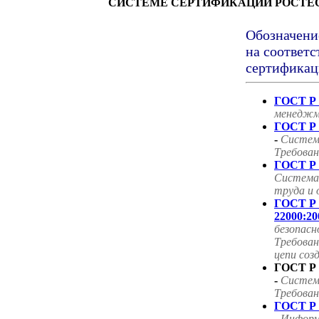
СИСТЕМЕ СЕРТИФИКАЦИИ РОСТЕ
Обозначени
на соответс
сертификац
ГОСТ Р 
менеджм
ГОСТ Р 
-
Систем
Требован
ГОСТ Р 
Система
труда и 
ГОСТ Р
22000:20
безопасн
Требован
цепи соз
ГОСТ Р 
-
Систем
Требован
ГОСТ Р 
-
Информ