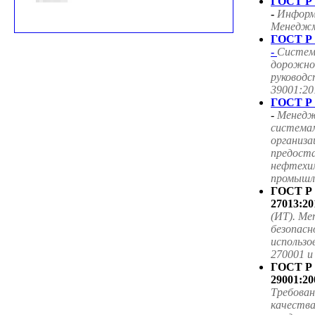
ГОСТ Р 
-
Информ
Менеджме
ГОСТ Р 
-
Систем
дорожног
руководс
39001:20
ГОСТ Р 
-
Менедж
система
организа
предоста
нефтехим
промышле
ГОСТ Р
27013:20
(ИТ). Ме
безопасн
использ
270001 
ГОСТ Р
29001:20
Требова
качества