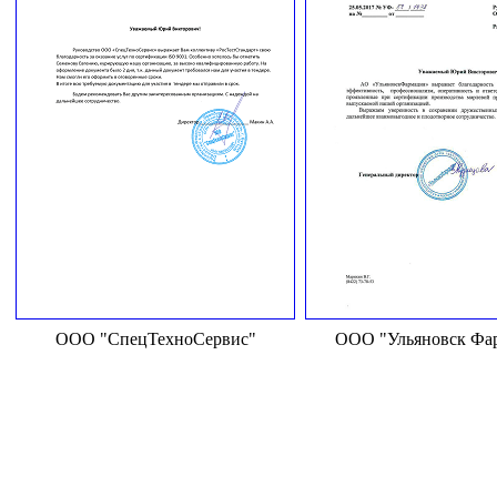
ООО "СпецТехноСервис"
ООО "Ульяновск Фа