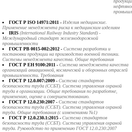
продукци
нефтяной
промышл
ГОСТ Р ISO 14971:2011 -
Изделия медицинские.
Применение менеджмента риска к медицинским изделиям
IRIS
(International Railway Industry Standard) -
Международный стандарт железнодорожной
промышленности
ГОСТ РВ 0015-002:2012 -
Система разработки и
постановки продукции на производство военной техники.
Системы менеджмента качества. Общие требования
ГОСТ Р ЕН 9100:2011 -
Система менеджмента качества
организаций авиационной, космической и оборонных отраслей
промышленности. Требования
ГОСТ Р 12.0.007:2009 -
Система стандартов
безопасности труда (ССБТ). Система управления охраной
труда в организации. Общие требования по разработке,
применению, оценке и совершенствованию.
ГОСТ Р 12.0.230:2007 -
Система стандартов
безопасности труда (ССБТ). Система управления охраной
труда. Общие требования (с изменениями №1)
ГОСТ Р 12.0.230.1:2015 -
Система стандартов
безопасности труда (ССБТ). Система управления охраной
труда. Руководство по применению ГОСТ 12.0.230:2007