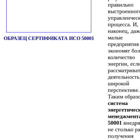
правильно
выстроенног
управленчес
процесса. И,
наконец, даж
малые
ОБРАЗЕЦ СЕРТИФИКАТА ИСО 50001
предприятия
экономят бо
количество
энергии, есл
рассматриват
деятельность
широкой
перспективе.
Таким образ
система
энергетичес
менеджмент
50001
внедря
не столько р
получения