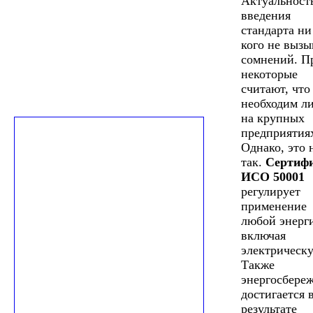
Актуальност
введения
стандарта ни
кого не вызы
сомнений. П
некоторые
считают, что
необходим л
на крупных
предприятия
Однако, это 
так.
Сертиф
ИСО 50001
регулирует
применение
любой энерг
включая
электрическ
Также
энергосбере
достигается 
результате