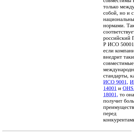
совместимы 
только межд
собой, но и с
национальн
нормами. Так
соответствуе
российский
Р ИСО 50001
если компан
внедрит таки
совместимые
международ
стандарты, к
ИСО 9001,
И
14001
и
OHS
18001,
то он
получит бол
преимуществ
перед
конкурентам