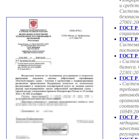
и средст
Системы
безопасн
27001:20
ГОСТ Р 
социаль
ГОСТ Р 
Система
поставок
ГОСТ Р 
-
Систем
бизнеса.
22301:20
ГОСТ Р 
-
Систем
требован
автомоб
организа
соответ
16949:20
ГОСТ Р 
медицин
качества
регулиро