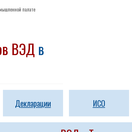
омышленной палате
тов ВЭД
в
Декларации
ИСО