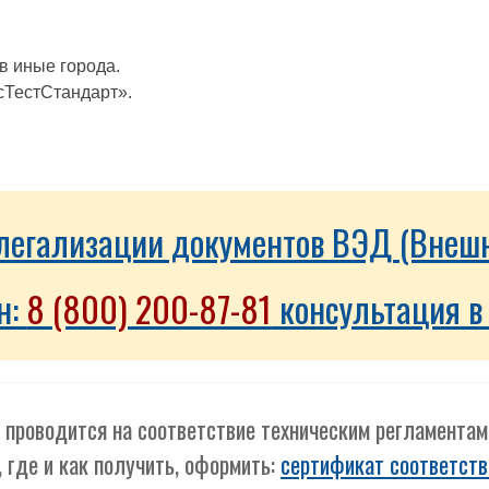
в иные города.
сТестСтандарт».
о легализации документов ВЭД (Внеш
н:
8 (800) 200-87-81
консультация в
 проводится на соответствие техническим регламента
, где и как получить, оформить:
сертификат соответств