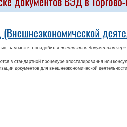
ске документов ВЭД в Торгов
 (Внешнеэкономической деятел
тью, вам может понадобится
легализация документов чере
ются в стандартной процедуре апостилирования или консул
изации документов для внешнеэкономической деятельност