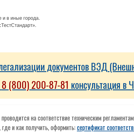
 и в иные города.
сТестСтандарт».
о легализации документов ВЭД (Внеш
:
8 (800) 200-87-81
консультация в 
 проводится на соответствие техническим регламента
, где и как получить, оформить:
сертификат соответств