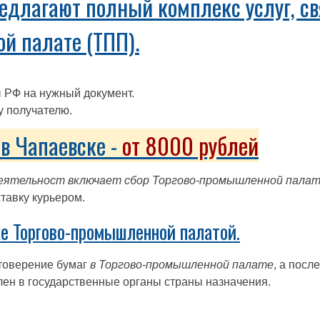
едлагают полный комплекс услуг, св
й палате (ТПП).
 РФ на нужный документ.
у получателю.
в Чапаевске -
от 8000 рублей
еятельност включает сбор Торгово-промышленной палат
ставку курьером.
е Торгово-промышленной палатой.
товерение бумаг
в Торгово-промышленной палате
, а посл
лен в государственные органы страны назначения.