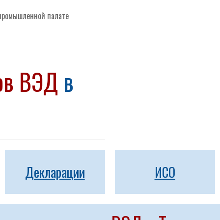
-промышленной палате
тов ВЭД
в
Декларации
ИСО