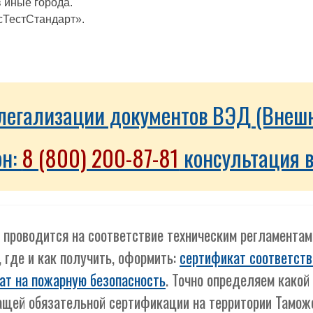
 иные города.
сТестСтандарт».
о легализации документов ВЭД (Внеш
он:
8 (800) 200-87-81
консультация в
 проводится на соответствие техническим регламента
, где и как получить, оформить:
сертификат соответств
ат на пожарную безопасность
. Точно определяем како
ащей обязательной сертификации на территории Тамож