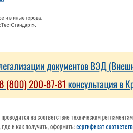
е и в иные города.
сТестСтандарт».
о легализации документов ВЭД (Внеш
8 (800) 200-87-81
консультация в К
 проводится на соответствие техническим регламента
, где и как получить, оформить:
сертификат соответств