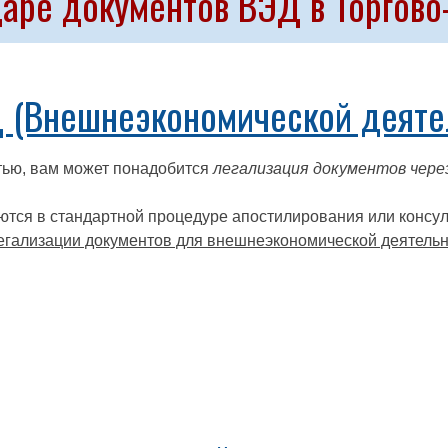
даре документов ВЭД в Торгов
 (Внешнеэкономической деяте
тью, вам может понадобится
легализация документов чере
ются в стандартной процедуре апостилирования или консул
легализации документов для внешнеэкономической деятель