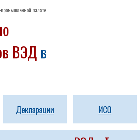
о-промышленной палате
по
тов ВЭД
в
Декларации
ИСО