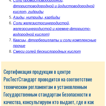
Соли бромистоводородной,
фтористоводородной и йодистоводородной
кислот, гидриды
Азиды, нитриды, карбиды
Соли железистосинеродистой,
железосинеродистой и кремне-фтористо-
водородной кислот)
Квасцы, фторбериллаты и соли комплексные
прочие
Смеси солей бескислородных кислот
Сертификация продукции в центре
РосТестСтандарт проводится на соответствие
техническим регламентам и установленным
Государственным стандартам безопасности и
качества, консультируем кто выдает, где и как