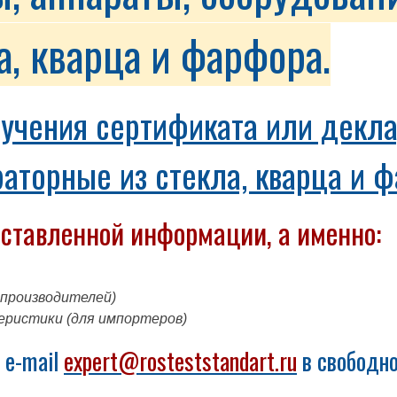
а, кварца и фарфора.
лучения сертификата или декл
аторные из стекла, кварца и 
дставленной информации, а именно:
 производителей)
еристики (для импортеров)
 e-mail
expert@rosteststandart.ru
в свободно