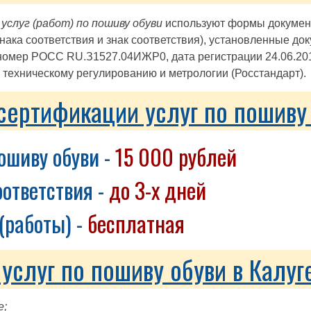
слуг (работ) по пошиву обуви
используют формы документо
нака соответствия и знак соответствия), установленные д
номер РОСС RU.З1527.04ИЖР0, дата регистрации 24.06.201
техническому регулированию и метрологии (Росстандарт).
 сертификации услуг по пошиву 
ошиву обуви -
15 000 рублей
ответствия -
до 3-х дней
(работы) -
бесплатная
слуг по пошиву обуви в Калуг
е;