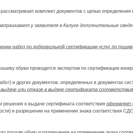
и рассматривает комплект документов с целью определения
запрашивает у заявителя в Калуге дополнительные свед
ении работ по добровольной сертификации услуг по пошив
ошиву обуви проводится экспертом по сертификации конкре
работ) и других документов, определенных в документах с
 выдаче или отказе в выдаче сертификата соответствия 
и решения о выдаче сертификата соответствия
оформляет 
ости) и разрешение на применение знака соответствия СДС
по пошиву обуви
и разрешения на применение знака соотв