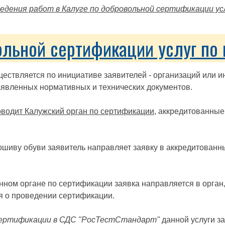
ведения работ в Калуге по добровольной сертификации ус
ольной сертификации услуг по 
ествляется по инициативе заявителей - организаций или 
аявленных нормативных и технических документов.
оводит Калужский орган по сертификации
, аккредитованные
шиву обуви заявитель направляет заявку в аккредитованн
анном органе по сертификации заявка направляется в орга
я о проведении сертификации.
сертификации в СДС "РосТестСтандарт"
данной услуги за