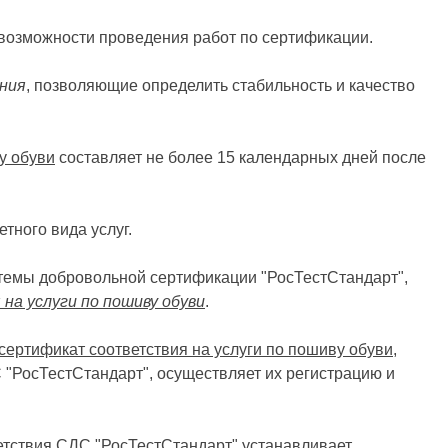
 возможности проведения работ по сертификации.
ения
, позволяющие определить стабильность и качество
у обуви
составляет не более 15 календарных дней после
тного вида услуг.
истемы добровольной сертификации "РосТестСтандарт",
на услуги по пошиву обуви
.
сертификат соответствия на услуги по пошиву обуви
,
 "РосТестСтандарт", осуществляет их регистрацию и
етствия СДС "РосТестСтандарт" устанавливает