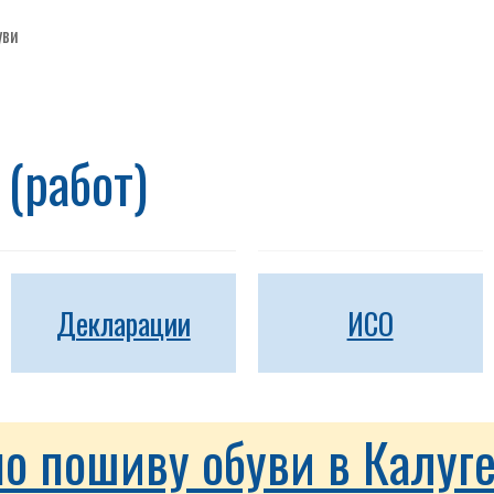
уви
(работ)
Декларации
ИСО
по пошиву обуви в Калуг