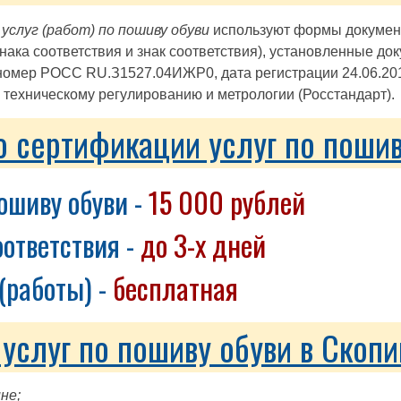
слуг (работ) по пошиву обуви
используют формы документо
нака соответствия и знак соответствия), установленные д
номер РОСС RU.З1527.04ИЖР0, дата регистрации 24.06.201
техническому регулированию и метрологии (Росстандарт).
о сертификации услуг по пошив
ошиву обуви -
15 000 рублей
ответствия -
до 3-х дней
(работы) -
бесплатная
слуг по пошиву обуви в Скопи
не;