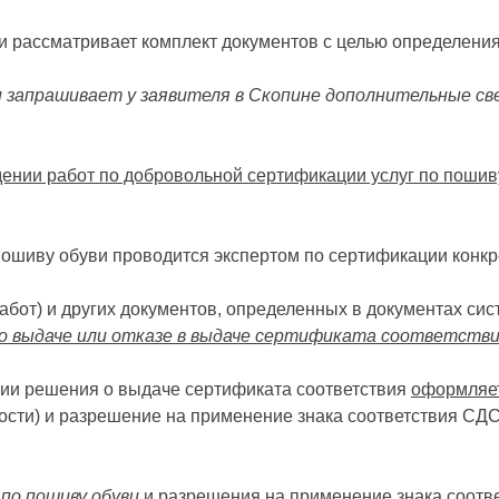
 и рассматривает комплект документов с целью определени
 запрашивает у заявителя в Скопине дополнительные св
ении работ по добровольной сертификации услуг по пошив
ошиву обуви проводится экспертом по сертификации конкре
работ) и других документов, определенных в документах с
о выдаче или отказе в выдаче сертификата соответствия
ии решения о выдаче сертификата соответствия
оформляет
ости) и разрешение на применение знака соответствия СДС
по пошиву обуви
и разрешения на применение знака соотв