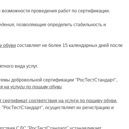
я возможности проведения работ по сертификации.
едения
, позволяющие определить стабильность и
у обуви
составляет не более 15 календарных дней после
тного вида услуг.
истемы добровольной сертификации "РосТестСтандарт",
 на услуги по пошиву обуви
.
 сертификат соответствия на услуги по пошиву обуви
,
 "РосТестСтандарт", осуществляет их регистрацию и
етствия СДС "РосТестСтандарт" устанавливает