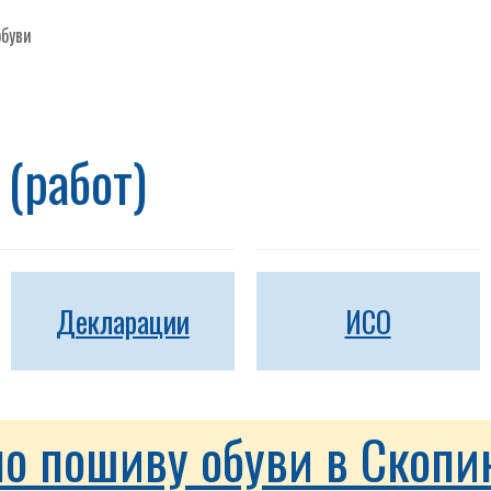
обуви
(работ)
Декларации
ИСО
по пошиву обуви в Скопи