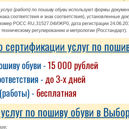
слуг (работ) по пошиву обуви
используют формы документо
нака соответствия и знак соответствия), установленные д
номер РОСС RU.З1527.04ИЖР0, дата регистрации 24.06.201
техническому регулированию и метрологии (Росстандарт).
о сертификации услуг по пошив
ошиву обуви -
15 000 рублей
ответствия -
до 3-х дней
(работы) -
бесплатная
слуг по пошиву обуви в Выбор
ге;