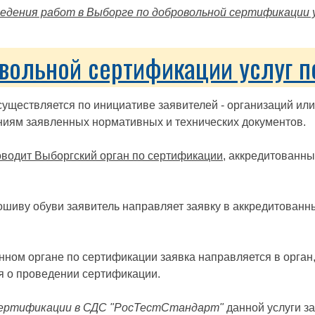
ведения работ в Выборге по добровольной сертификации у
вольной сертификации услуг п
уществляется по инициативе заявителей - организаций и
ниям заявленных нормативных и технических документов.
оводит Выборгский орган по сертификации
, аккредитованны
шиву обуви заявитель направляет заявку в аккредитованн
анном органе по сертификации заявка направляется в орга
я о проведении сертификации.
сертификации в СДС "РосТестСтандарт"
данной услуги за