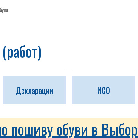
буви
(работ)
Декларации
ИСО
по пошиву обуви в Выбор