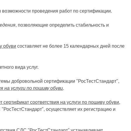
я возможности проведения работ по сертификации.
ведения
, позволяющие определить стабильность и
у обуви
составляет не более 15 календарных дней после
тного вида услуг.
истемы добровольной сертификации "РосТестСтандарт",
 на услуги по пошиву обуви
.
 сертификат соответствия на услуги по пошиву обуви
,
 "РосТестСтандарт", осуществляет их регистрацию и
етствия СДС "РосТестСтандарт" устанавливает