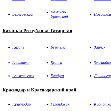
Каменск-
Березовский
Новоурал
Уральский
Казань и Республика Татарстан
Казань
Бугульма
Заинск
Азнакаево
Буинск
Зеленодол
Альметьевск
Елабуга
Лениного
Краснодар и Краснодарский край
Краснодар
Геленджик
Кропотк