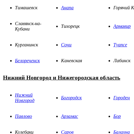
Тимашевск
Анапа
Горячий 
Славянск-на-
Тихорецк
Армавир
Кубани
Курганинск
Сочи
Туапсе
Белореченск
Каневская
Лабинск
Нижний Новгород и Нижегородская область
Нижний
Богородск
Городец
Новгород
Павлово
Арзамас
Бор
Кулебаки
Саров
Балахна