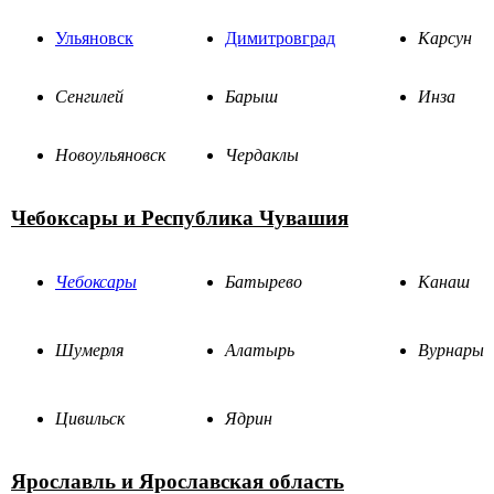
Ульяновск
Димитровград
Карсун
Сенгилей
Барыш
Инза
Новоульяновск
Чердаклы
Чебоксары и Республика Чувашия
Чебоксары
Батырево
Канаш
Шумерля
Алатырь
Вурнары
Цивильск
Ядрин
Ярославль и Ярославская область