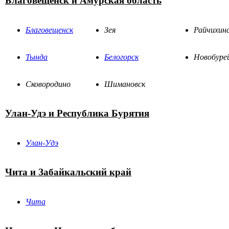
Благовещенск и Амурская область
Благовещенск
Зея
Райчихин
Тында
Белогорск
Новобуре
Сковородино
Шимановск
Улан-Удэ и Республика Бурятия
Улан-Удэ
Чита и Забайкальский край
Чита