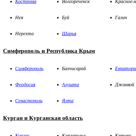
Кострома
Волгореченск
Красное-н
Нея
Буй
Галич
Нерехта
Шарья
Симферополь и Республика Крым
Симферополь
Бахчисарай
Евпатори
Феодосия
Алушта
Джанкой
Севастополь
Ялта
Курган и Курганская область
Курган
Каргаполье
Кетово