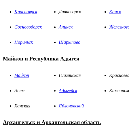
Красноярск
Дивногорск
Канск
Сосновоборск
Ачинск
Железног
Норильск
Шарыпово
Майкоп и Республика Адыгея
Майкоп
Гиагинская
Красногва
Энем
Адыгейск
Каменном
Ханская
Яблоновский
Архангельск и Архангельская область