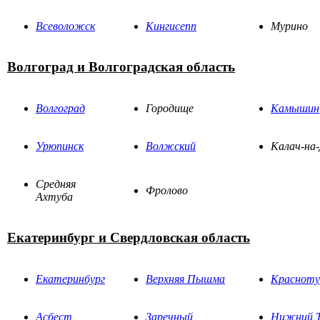
Всеволожск
Кингисепп
Мурино
Волгоград и Волгоградская область
Волгоград
Городище
Камышин
Урюпинск
Волжский
Калач-на
Средняя
Фролово
Ахтуба
Екатеринбург и Свердловская область
Екатеринбург
Верхняя Пышма
Красноту
Асбест
Заречный
Нижний Т