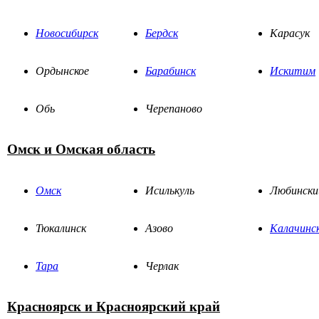
Новосибирск
Бердск
Карасук
Ордынское
Барабинск
Искитим
Обь
Черепаново
Омск и Омская область
Омск
Исилькуль
Любински
Тюкалинск
Азово
Калачинс
Тара
Черлак
Красноярск и Красноярский край