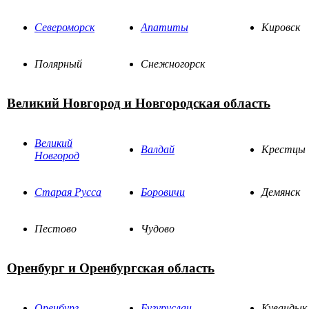
Североморск
Апатиты
Кировск
Полярный
Снежногорск
Великий Новгород и Новгородская область
Великий
Валдай
Крестцы
Новгород
Старая Русса
Боровичи
Демянск
Пестово
Чудово
Оренбург и Оренбургская область
Оренбург
Бугуруслан
Кувандык