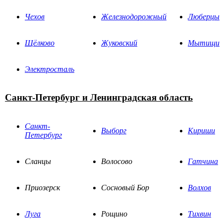
Чехов
Железнодорожный
Люберцы
Щёлково
Жуковский
Мытищи
Электросталь
Санкт-Петербург и Ленинградская область
Санкт-
Выборг
Кириши
Петербург
Сланцы
Волосово
Гатчина
Приозерск
Сосновый Бор
Волхов
Луга
Рощино
Тихвин