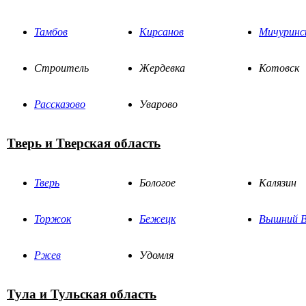
Тамбов
Кирсанов
Мичуринс
Строитель
Жердевка
Котовск
Рассказово
Уварово
Тверь и Тверская область
Тверь
Бологое
Калязин
Торжок
Бежецк
Вышний В
Ржев
Удомля
Тула и Тульская область