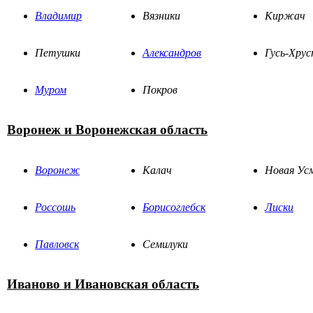
Владимир
Вязники
Киржач
Петушки
Александров
Гусь-Хру
Муром
Покров
Воронеж и Воронежская область
Воронеж
Калач
Новая Ус
Россошь
Борисоглебск
Лиски
Павловск
Семилуки
Иваново и Ивановская область