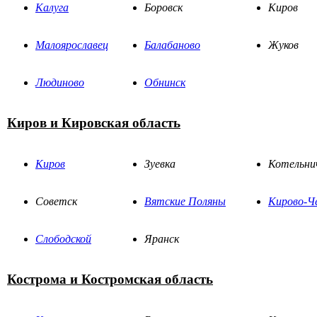
Калуга
Боровск
Киров
Малоярославец
Балабаново
Жуков
Людиново
Обнинск
Киров и Кировская область
Киров
Зуевка
Котельни
Советск
Вятские Поляны
Кирово-Ч
Слободской
Яранск
Кострома и Костромская область