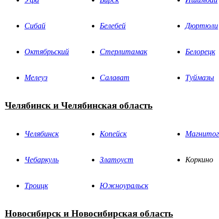
Сибай
Белебей
Дюртюли
Октябрьский
Стерлитамак
Белорецк
Мелеуз
Салават
Туймазы
Челябинск и Челябинская область
Челябинск
Копейск
Магнитог
Чебаркуль
Златоуст
Коркино
Троицк
Южноуральск
Новосибирск и Новосибирская область