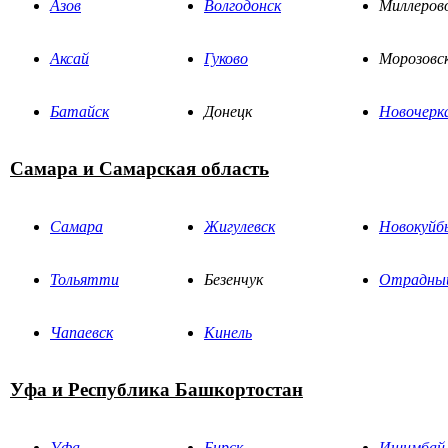
Азов
Волгодонск
Миллеров
Аксай
Гуково
Морозовс
Батайск
Донецк
Новочерк
Самара и Самарская область
Самара
Жигулевск
Новокуйб
Тольятти
Безенчук
Отрадны
Чапаевск
Кинель
Уфа и Республика Башкортостан
Уфа
Бирск
Ишимбай