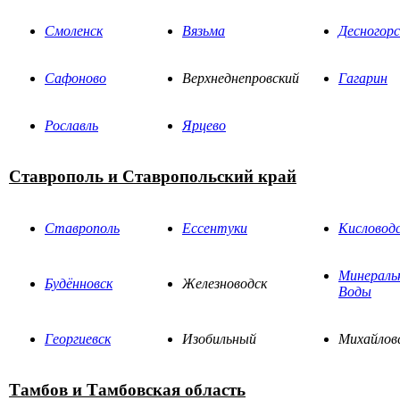
Смоленск
Вязьма
Десногорс
Сафоново
Верхнеднепровский
Гагарин
Рославль
Ярцево
Ставрополь и Ставропольский край
Ставрополь
Ессентуки
Кисловод
Минераль
Будённовск
Железноводск
Воды
Георгиевск
Изобильный
Михайлов
Тамбов и Тамбовская область