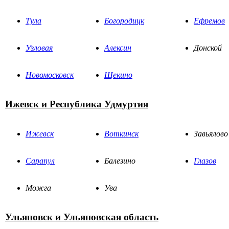
Тула
Богородицк
Ефремов
Узловая
Алексин
Донской
Новомосковск
Щекино
Ижевск и Республика Удмуртия
Ижевск
Воткинск
Завьялово
Сарапул
Балезино
Глазов
Можга
Ува
Ульяновск и Ульяновская область