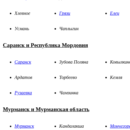
Хлевное
Грязи
Елец
Усмань
Чаплыгин
Саранск и Республика Мордовия
Саранск
Зубова Поляна
Ковылкин
Ардатов
Торбеево
Кемля
Рузаевка
Чамзинка
Мурманск и Мурманская область
Мурманск
Кандалакша
Мончегор