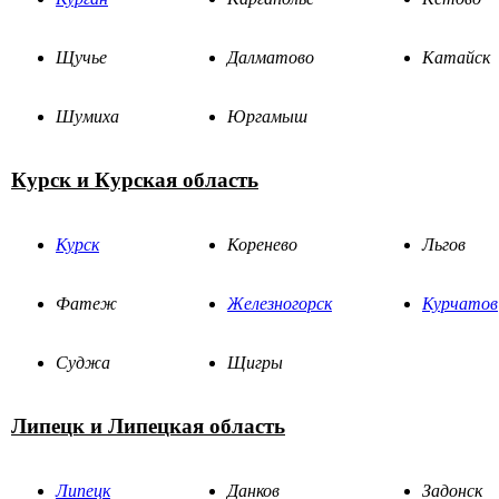
Щучье
Далматово
Катайск
Шумиха
Юргамыш
Курск и Курская область
Курск
Коренево
Льгов
Фатеж
Железногорск
Курчатов
Суджа
Щигры
Липецк и Липецкая область
Липецк
Данков
Задонск