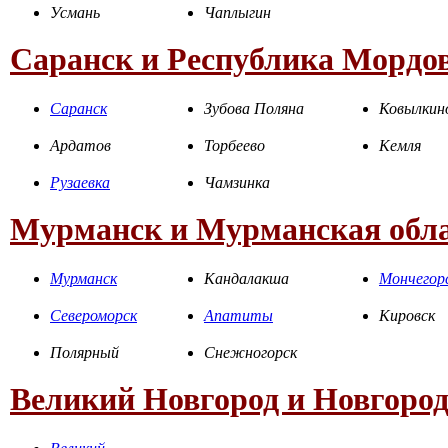
Усмань
Чаплыгин
Саранск и Республика Мордо
Саранск
Зубова Поляна
Ковылкин
Ардатов
Торбеево
Кемля
Рузаевка
Чамзинка
Мурманск и Мурманская обл
Мурманск
Кандалакша
Мончегор
Североморск
Апатиты
Кировск
Полярный
Снежногорск
Великий Новгород и Новгород