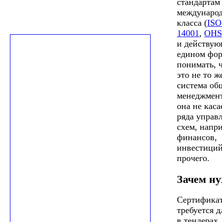
стандартам
междунаро
класса (
ISO
14001
,
OHS
и действую
едином фор
понимать, 
это не то ж
система об
менеджмент
она не каса
ряда управ
схем, напр
финансов,
инвестиций
прочего.
Зачем н
Сертифика
требуется д
в тендерах,