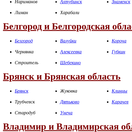
Нариманов
Ахтубинск
Знаменск
Лиман
Харабали
Белгород и Белгородская обла
Белгород
Валуйки
Короча
Чернянка
Алексеевка
Губкин
Строитель
Шебекино
Брянск и Брянская область
Брянск
Жуковка
Клинцы
Трубчевск
Дятьково
Карачев
Стародуб
Унеча
Владимир и Владимирская об