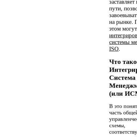
заставляет 
пути, поз
завоевыват
на рынке. 
этом могут
интегриро
системы м
ISO
.
Что тако
Интегри
Система
Менеджм
(или ИС
В это поня
часть обще
управленче
схемы,
соответств