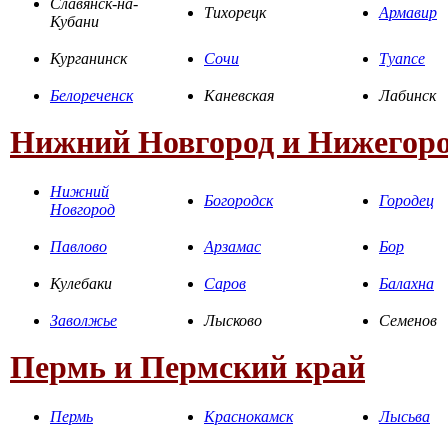
Славянск-на-
Тихорецк
Армавир
Кубани
Курганинск
Сочи
Туапсе
Белореченск
Каневская
Лабинск
Нижний Новгород и Нижегоро
Нижний
Богородск
Городец
Новгород
Павлово
Арзамас
Бор
Кулебаки
Саров
Балахна
Заволжье
Лысково
Семенов
Пермь и Пермский край
Пермь
Краснокамск
Лысьва