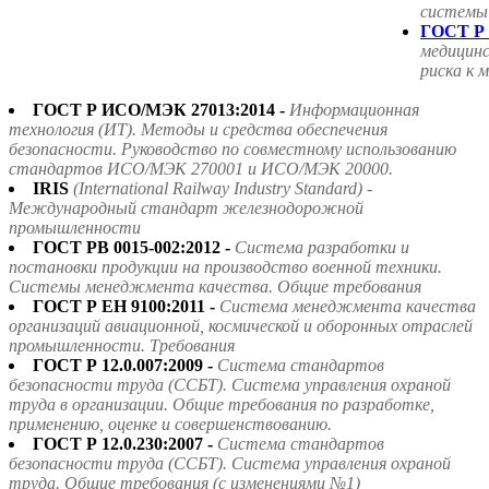
системы
ГОСТ Р 
медицин
риска к 
ГОСТ Р ИСО/МЭК 27013:2014 -
Информационная
технология (ИТ). Методы и средства обеспечения
безопасности. Руководство по совместному использованию
стандартов ИСО/МЭК 270001 и ИСО/МЭК 20000.
IRIS
(International Railway Industry Standard) -
Международный стандарт железнодорожной
промышленности
ГОСТ РВ 0015-002:2012 -
Система разработки и
постановки продукции на производство военной техники.
Системы менеджмента качества. Общие требования
ГОСТ Р ЕН 9100:2011 -
Система менеджмента качества
организаций авиационной, космической и оборонных отраслей
промышленности. Требования
ГОСТ Р 12.0.007:2009 -
Система стандартов
безопасности труда (ССБТ). Система управления охраной
труда в организации. Общие требования по разработке,
применению, оценке и совершенствованию.
ГОСТ Р 12.0.230:2007 -
Система стандартов
безопасности труда (ССБТ). Система управления охраной
труда. Общие требования (с изменениями №1)