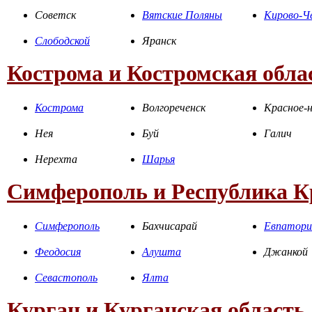
Советск
Вятские Поляны
Кирово-Ч
Слободской
Яранск
Кострома и Костромская обла
Кострома
Волгореченск
Красное-н
Нея
Буй
Галич
Нерехта
Шарья
Симферополь и Республика 
Симферополь
Бахчисарай
Евпатори
Феодосия
Алушта
Джанкой
Севастополь
Ялта
Курган и Курганская область