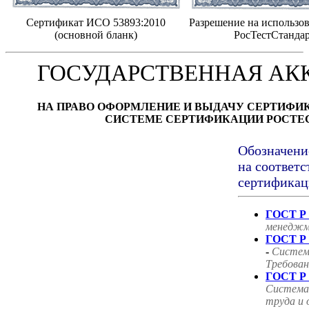
Сертификат ИСО 53893:2010
Разрешение на использов
(основной бланк)
РосТестСтанда
ГОСУДАРСТВЕННАЯ АК
НА ПРАВО ОФОРМЛЕНИЕ И ВЫДАЧУ СЕРТИФИ
СИСТЕМЕ СЕРТИФИКАЦИИ РОСТЕ
Обозначени
на соответс
сертификац
ГОСТ Р 
менеджм
ГОСТ Р 
-
Систем
Требован
ГОСТ Р 
Система
труда и 