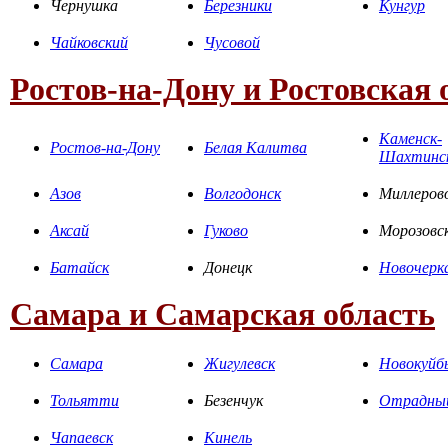
Чернушка
Березники
Кунгур
Чайковский
Чусовой
Ростов-на-Дону и Ростовская 
Каменск-
Ростов-на-Дону
Белая Калитва
Шахтинс
Азов
Волгодонск
Миллеров
Аксай
Гуково
Морозовс
Батайск
Донецк
Новочерк
Самара и Самарская область
Самара
Жигулевск
Новокуйб
Тольятти
Безенчук
Отрадны
Чапаевск
Кинель