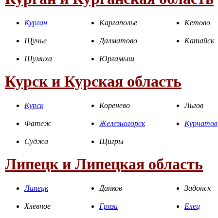
Курган
Каргаполье
Кетово
Щучье
Далматово
Катайск
Шумиха
Юргамыш
Курск и Курская область
Курск
Коренево
Льгов
Фатеж
Железногорск
Курчатов
Суджа
Щигры
Липецк и Липецкая область
Липецк
Данков
Задонск
Хлевное
Грязи
Елец