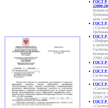
ГОСТ Р
22000:20
безопасн
Требован
цепи соз
ГОСТ Р 
-
Систем
Требован
ГОСТ Р 
-
Информ
и средст
Системы
безопасн
27001:20
ГОСТ Р 
социаль
ГОСТ Р 
Система
поставок
ГОСТ Р 
-
Систем
бизнеса.
22301:20
ГОСТ Р 
-
Систем