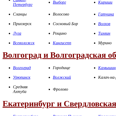
Выборг
Кириши
Петербург
Сланцы
Волосово
Гатчина
Приозерск
Сосновый Бор
Волхов
Луга
Рощино
Тихвин
Всеволожск
Кингисепп
Мурино
Волгоград и Волгоградская о
Волгоград
Городище
Камышин
Урюпинск
Волжский
Калач-на
Средняя
Фролово
Ахтуба
Екатеринбург и Свердловская