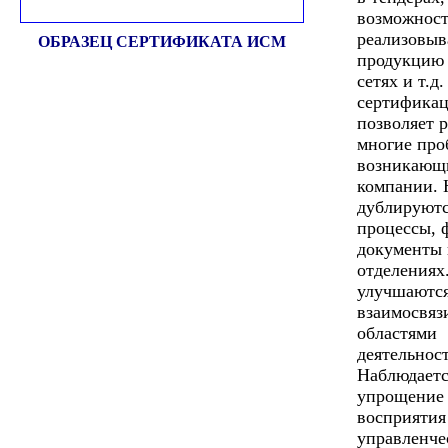
возможност
реализовыв
ОБРАЗЕЦ СЕРТИФИКАТА ИСМ
продукцию 
сетях и т.д
сертифика
позволяет 
многие про
возникающ
компании. 
дублируют
процессы, 
документы 
отделениях
улучшаютс
взаимосвяз
областями
деятельнос
Наблюдаетс
упрощение
восприятия
управленче