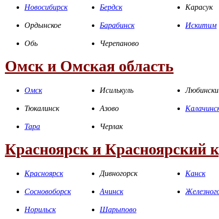
Новосибирск
Бердск
Карасук
Ордынское
Барабинск
Искитим
Обь
Черепаново
Омск и Омская область
Омск
Исилькуль
Любински
Тюкалинск
Азово
Калачинс
Тара
Черлак
Красноярск и Красноярский 
Красноярск
Дивногорск
Канск
Сосновоборск
Ачинск
Железног
Норильск
Шарыпово