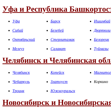
Уфа и Республика Башкортос
Уфа
Бирск
Ишимбай
Сибай
Белебей
Дюртюли
Октябрьский
Стерлитамак
Белорецк
Мелеуз
Салават
Туймазы
Челябинск и Челябинская обл
Челябинск
Копейск
Магнитог
Чебаркуль
Златоуст
Коркино
Троицк
Южноуральск
Новосибирск и Новосибирская