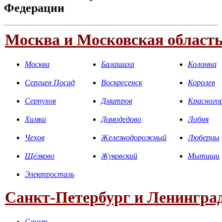
Федерации
Москва и Московская област
Москва
Балашиха
Коломна
Сергиев Посад
Воскресенск
Королев
Серпухов
Дмитров
Красного
Химки
Домодедово
Лобня
Чехов
Железнодорожный
Люберцы
Щёлково
Жуковский
Мытищи
Электросталь
Санкт-Петербург и Ленинград
Санкт-