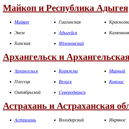
Майкоп и Республика Адыгея
Майкоп
Гиагинская
Красногва
Энем
Адыгейск
Каменном
Ханская
Яблоновский
Архангельск и Архангельская
Архангельск
Коряжма
Мирный
Плесецк
Вельск
Котлас
Октябрьский
Северодвинск
Астрахань и Астраханская об
Астрахань
Володарский
Икряное