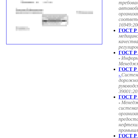
требован
автомоб
организа
соответ
16949:20
ГОСТ Р 
медицин
качества
регулиро
ГОСТ Р 
-
Информ
Менеджме
ГОСТ Р 
-
Систем
дорожног
руководс
39001:20
ГОСТ Р 
-
Менедж
система
организа
предоста
нефтехим
промышле
ГОСТ Р 