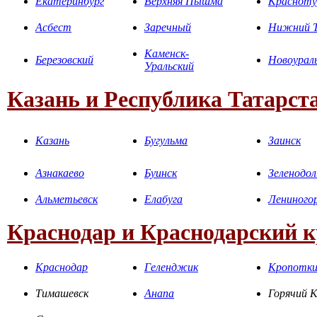
Екатеринбург
Верхняя Пышма
Красноту
Асбест
Заречный
Нижний Т
Каменск-
Березовский
Новоурал
Уральский
Казань и Республика Татарст
Казань
Бугульма
Заинск
Азнакаево
Буинск
Зеленодол
Альметьевск
Елабуга
Лениного
Краснодар и Краснодарский 
Краснодар
Геленджик
Кропотк
Тимашевск
Анапа
Горячий 