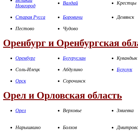
Великий
Валдай
Крестцы
Новгород
Старая Русса
Боровичи
Демянск
Пестово
Чудово
Оренбург и Оренбургская обл
Оренбург
Бугуруслан
Кувандык
Соль-Илецк
Абдулино
Бузулук
Орск
Сорочинск
Орел и Орловская область
Орел
Верховье
Змиевка
Нарышкино
Болхов
Дмитровс