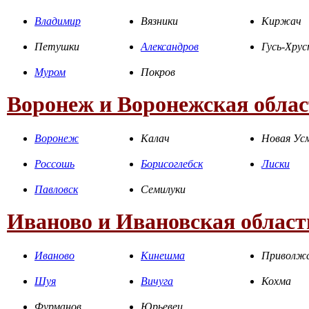
Владимир
Вязники
Киржач
Петушки
Александров
Гусь-Хру
Муром
Покров
Воронеж и Воронежская облас
Воронеж
Калач
Новая Ус
Россошь
Борисоглебск
Лиски
Павловск
Семилуки
Иваново и Ивановская област
Иваново
Кинешма
Приволж
Шуя
Вичуга
Кохма
Фурманов
Юрьевец