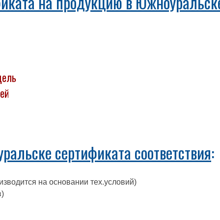
фиката на продукцию в Южноуральск
дель
ней
ральске сертификата соответствия
:
изводится на основании тех.условий)
)