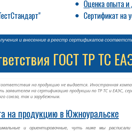
Оценка опыта и
ТестСтандарт"
Сертификат на у
лучения и внесенние в реестр сертификатов соответств
тветствия ГОСТ ТР ТС ЕА
соответствия на продукцию не выдается. Иностранная компа
ыть заявителем на сертификацию продукции по ТР ТС и ЕАЭС,
го союза, так и зарубежным.
та на продукцию в Южноуральске
имальные и ориентировочные, чуть ниже мы расписал