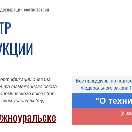
 декларации соответствия
Р 
УКЦИИ
сертификации обязана
Все процедуры по подтве
ента таможенного союза
Федерального закона Р
кономического союза (тр
"О техн
еским условиям (ту)
Южноуральске
(с и