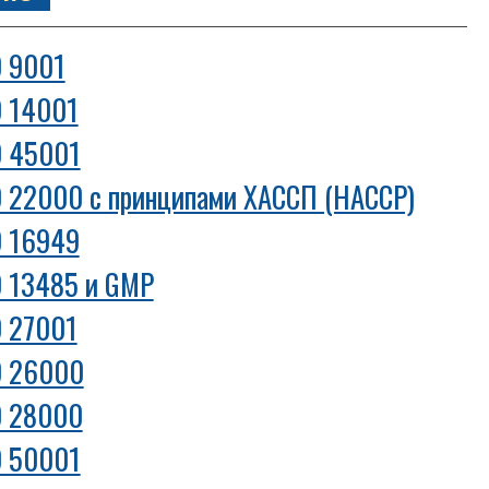
О 9001
О 14001
О 45001
 22000 с принципами ХАССП (HACCP)
О 16949
 13485 и GMP
О 27001
О 26000
О 28000
О 50001