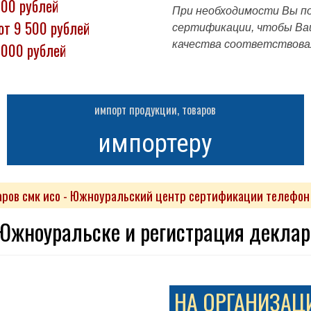
000 рублей
При необходимости Вы по
от 9 500 рублей
сертификации, чтобы Ваш
качества соответствова
 000 рублей
импорт продукции, товаров
импортеру
ров смк исо - Южноуральский центр сертификации телефон 8
жноуральске и регистрация деклара
НА ОРГАНИЗАЦ