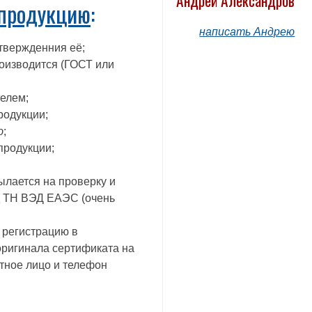
Андрей Александров
 продукцию
:
написать Андрею
твержденния её;
роизводится (ГОСТ или
телем;
родукции;
ю
;
продукции;
ылается на проверку и
од ТН ВЭД ЕАЭС (очень
а регистрацию в
оригинала сертификата на
тное лицо и телефон