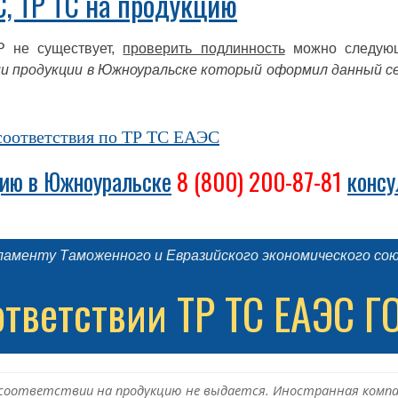
С, ТР ТС на продукцию
Р не существует,
проверить подлинность
можно следующ
ии продукции в Южноуральске который оформил данный 
соответствия по ТР ТС ЕАЭС
цию в Южноуральске
8 (800) 200-87-81
консу
аменту Таможенного и Евразийского экономического со
ответствии ТР ТС ЕАЭС Г
о соответствии на продукцию не выдается. Иностранная компа