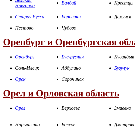
Великий
Валдай
Крестцы
Новгород
Старая Русса
Боровичи
Демянск
Пестово
Чудово
Оренбург и Оренбургская обл
Оренбург
Бугуруслан
Кувандык
Соль-Илецк
Абдулино
Бузулук
Орск
Сорочинск
Орел и Орловская область
Орел
Верховье
Змиевка
Нарышкино
Болхов
Дмитровс