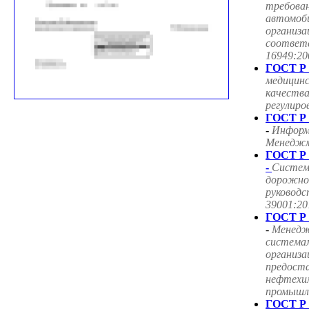
требован
автомоб
организа
соответ
16949:20
ГОСТ Р 
медицин
качества
регулиро
ГОСТ Р 
-
Информ
Менеджме
ГОСТ Р 
-
Систем
дорожног
руководс
39001:20
ГОСТ Р 
-
Менедж
система
организа
предоста
нефтехим
промышле
ГОСТ Р 