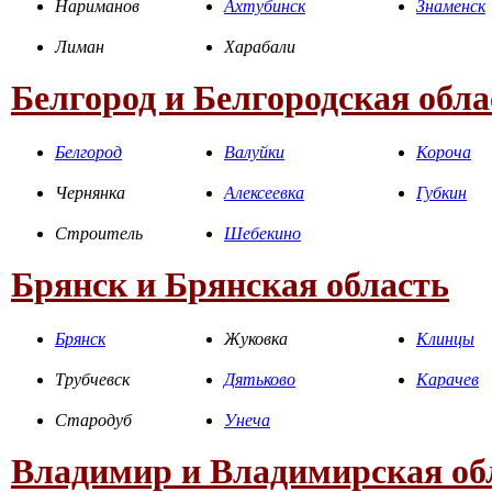
Нариманов
Ахтубинск
Знаменск
Лиман
Харабали
Белгород и Белгородская обла
Белгород
Валуйки
Короча
Чернянка
Алексеевка
Губкин
Строитель
Шебекино
Брянск и Брянская область
Брянск
Жуковка
Клинцы
Трубчевск
Дятьково
Карачев
Стародуб
Унеча
Владимир и Владимирская об