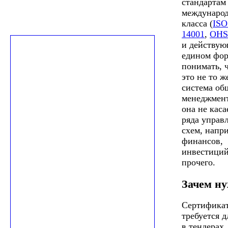
стандартам
междунаро
класса (
ISO
14001
,
OHS
и действую
едином фор
понимать, 
это не то ж
система об
менеджмент
она не каса
ряда управ
схем, напр
финансов,
инвестиций
прочего.
Зачем н
Сертифика
требуется д
в тендерах,