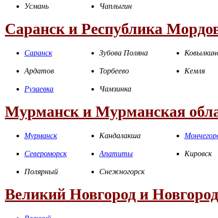
Усмань
Чаплыгин
Саранск и Республика Мордо
Саранск
Зубова Поляна
Ковылкин
Ардатов
Торбеево
Кемля
Рузаевка
Чамзинка
Мурманск и Мурманская обл
Мурманск
Кандалакша
Мончегор
Североморск
Апатиты
Кировск
Полярный
Снежногорск
Великий Новгород и Новгород