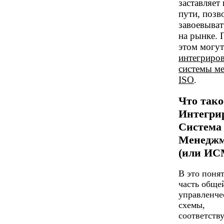
заставляет 
пути, поз
завоевыват
на рынке. 
этом могут
интегриро
системы м
ISO
.
Что тако
Интегри
Система
Менеджм
(или ИС
В это поня
часть обще
управленче
схемы,
соответств