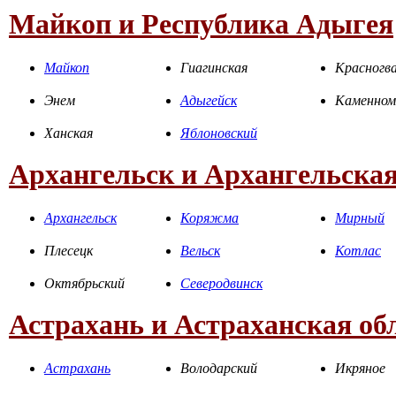
Майкоп и Республика Адыгея
Майкоп
Гиагинская
Красногва
Энем
Адыгейск
Каменном
Ханская
Яблоновский
Архангельск и Архангельская
Архангельск
Коряжма
Мирный
Плесецк
Вельск
Котлас
Октябрьский
Северодвинск
Астрахань и Астраханская об
Астрахань
Володарский
Икряное