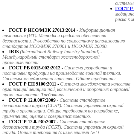
системы
ГОСТ Р 
медицин
риска к 
ГОСТ Р ИСО/МЭК 27013:2014 -
Информационная
технология (ИТ). Методы и средства обеспечения
безопасности. Руководство по совместному использованию
стандартов ИСО/МЭК 270001 и ИСО/МЭК 20000.
IRIS
(International Railway Industry Standard) -
Международный стандарт железнодорожной
промышленности
ГОСТ РВ 0015-002:2012 -
Система разработки и
постановки продукции на производство военной техники.
Системы менеджмента качества. Общие требования
ГОСТ Р ЕН 9100:2011 -
Система менеджмента качества
организаций авиационной, космической и оборонных отраслей
промышленности. Требования
ГОСТ Р 12.0.007:2009 -
Система стандартов
безопасности труда (ССБТ). Система управления охраной
труда в организации. Общие требования по разработке,
применению, оценке и совершенствованию.
ГОСТ Р 12.0.230:2007 -
Система стандартов
безопасности труда (ССБТ). Система управления охраной
труда. Общие требования (с изменениями №1)