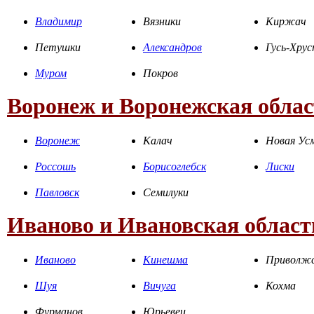
Владимир
Вязники
Киржач
Петушки
Александров
Гусь-Хру
Муром
Покров
Воронеж и Воронежская облас
Воронеж
Калач
Новая Ус
Россошь
Борисоглебск
Лиски
Павловск
Семилуки
Иваново и Ивановская област
Иваново
Кинешма
Приволж
Шуя
Вичуга
Кохма
Фурманов
Юрьевец