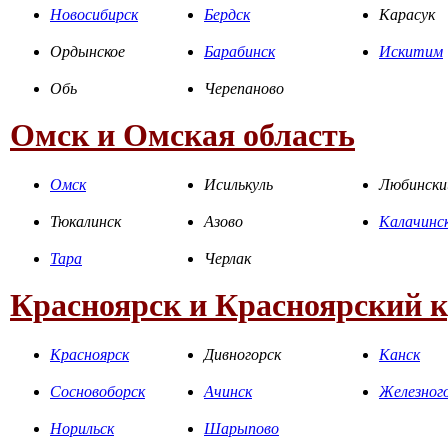
Новосибирск
Бердск
Карасук
Ордынское
Барабинск
Искитим
Обь
Черепаново
Омск и Омская область
Омск
Исилькуль
Любински
Тюкалинск
Азово
Калачинс
Тара
Черлак
Красноярск и Красноярский 
Красноярск
Дивногорск
Канск
Сосновоборск
Ачинск
Железног
Норильск
Шарыпово