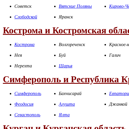
Советск
Вятские Поляны
Кирово-Ч
Слободской
Яранск
Кострома и Костромская обла
Кострома
Волгореченск
Красное-н
Нея
Буй
Галич
Нерехта
Шарья
Симферополь и Республика 
Симферополь
Бахчисарай
Евпатори
Феодосия
Алушта
Джанкой
Севастополь
Ялта
Курган и Курганская область