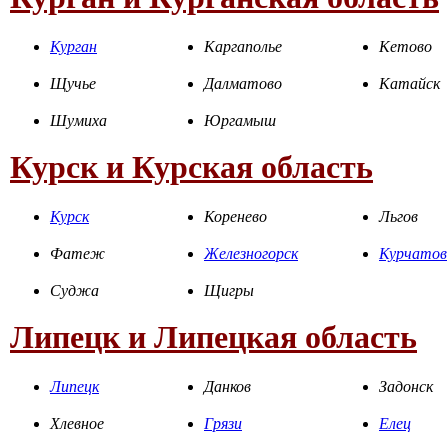
Курган
Каргаполье
Кетово
Щучье
Далматово
Катайск
Шумиха
Юргамыш
Курск и Курская область
Курск
Коренево
Льгов
Фатеж
Железногорск
Курчатов
Суджа
Щигры
Липецк и Липецкая область
Липецк
Данков
Задонск
Хлевное
Грязи
Елец