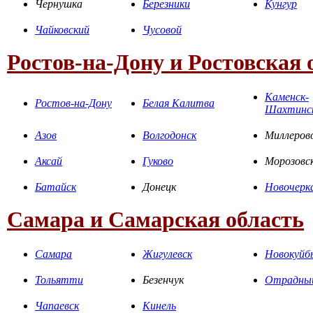
Чернушка
Березники
Кунгур
Чайковский
Чусовой
Ростов-на-Дону и Ростовская 
Каменск-
Ростов-на-Дону
Белая Калитва
Шахтинс
Азов
Волгодонск
Миллеров
Аксай
Гуково
Морозовс
Батайск
Донецк
Новочерк
Самара и Самарская область
Самара
Жигулевск
Новокуйб
Тольятти
Безенчук
Отрадны
Чапаевск
Кинель