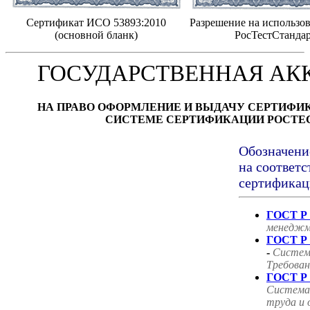
Сертификат ИСО 53893:2010
Разрешение на использов
(основной бланк)
РосТестСтанда
ГОСУДАРСТВЕННАЯ АК
НА ПРАВО ОФОРМЛЕНИЕ И ВЫДАЧУ СЕРТИФИ
СИСТЕМЕ СЕРТИФИКАЦИИ РОСТЕ
Обозначени
на соответс
сертификац
ГОСТ Р 
менеджм
ГОСТ Р 
-
Систем
Требован
ГОСТ Р 
Система
труда и 