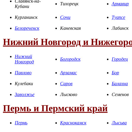
Славянск-на-
Тихорецк
Армавир
Кубани
Курганинск
Сочи
Туапсе
Белореченск
Каневская
Лабинск
Нижний Новгород и Нижегоро
Нижний
Богородск
Городец
Новгород
Павлово
Арзамас
Бор
Кулебаки
Саров
Балахна
Заволжье
Лысково
Семенов
Пермь и Пермский край
Пермь
Краснокамск
Лысьва