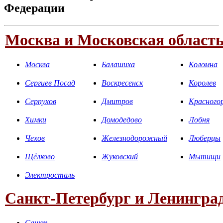
Федерации
Москва и Московская област
Москва
Балашиха
Коломна
Сергиев Посад
Воскресенск
Королев
Серпухов
Дмитров
Красного
Химки
Домодедово
Лобня
Чехов
Железнодорожный
Люберцы
Щёлково
Жуковский
Мытищи
Электросталь
Санкт-Петербург и Ленинград
Санкт-