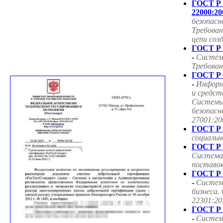
ГОСТ Р
22000:20
безопасн
Требован
цепи соз
ГОСТ Р 
-
Систем
Требован
ГОСТ Р 
-
Информ
и средст
Системы
безопасн
27001:20
ГОСТ Р 
социаль
ГОСТ Р 
Система
поставок
ГОСТ Р 
-
Систем
бизнеса.
22301:20
ГОСТ Р 
-
Систем