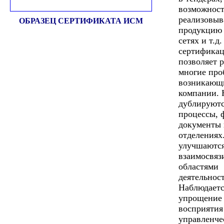
возможност
реализовыв
ОБРАЗЕЦ СЕРТИФИКАТА ИСМ
продукцию 
сетях и т.д
сертифика
позволяет 
многие про
возникающ
компании. 
дублируют
процессы, 
документы 
отделениях
улучшаютс
взаимосвяз
областями
деятельнос
Наблюдаетс
упрощение
восприятия
управленче