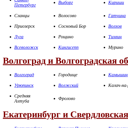
Выборг
Кириши
Петербург
Сланцы
Волосово
Гатчина
Приозерск
Сосновый Бор
Волхов
Луга
Рощино
Тихвин
Всеволожск
Кингисепп
Мурино
Волгоград и Волгоградская о
Волгоград
Городище
Камышин
Урюпинск
Волжский
Калач-на
Средняя
Фролово
Ахтуба
Екатеринбург и Свердловская