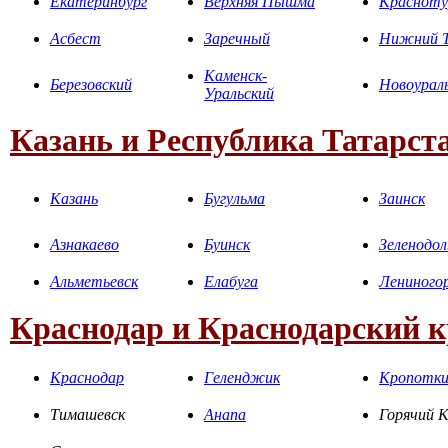
Екатеринбург
Верхняя Пышма
Красноту
Асбест
Заречный
Нижний Т
Каменск-
Березовский
Новоурал
Уральский
Казань и Республика Татарст
Казань
Бугульма
Заинск
Азнакаево
Буинск
Зеленодол
Альметьевск
Елабуга
Лениного
Краснодар и Краснодарский 
Краснодар
Геленджик
Кропотк
Тимашевск
Анапа
Горячий 