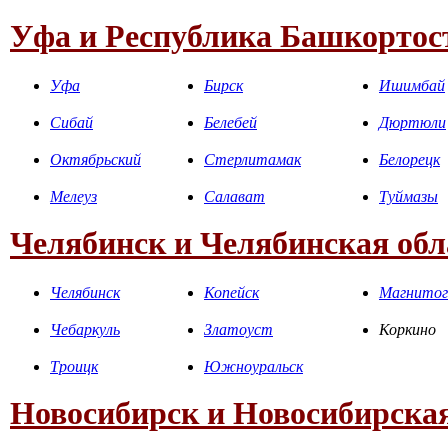
Уфа и Республика Башкортос
Уфа
Бирск
Ишимбай
Сибай
Белебей
Дюртюли
Октябрьский
Стерлитамак
Белорецк
Мелеуз
Салават
Туймазы
Челябинск и Челябинская обл
Челябинск
Копейск
Магнитог
Чебаркуль
Златоуст
Коркино
Троицк
Южноуральск
Новосибирск и Новосибирская