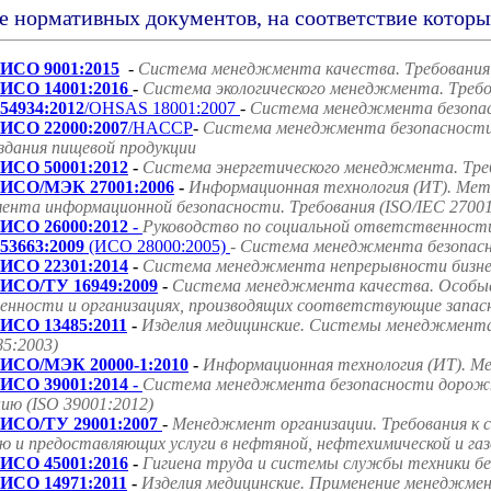
е нормативных документов, на соответствие котор
ИСО 9001:2015
-
Система менеджмента качества. Требования
ИСО 14001:2016
-
Система экологического менеджмента. Требо
54934:2012
/OHSAS 18001:2007
-
Система менеджмента безопасн
ИСО 22000:2007
/HACCP
-
Система менеджмента безопасности 
оздания пищевой продукции
ИСО 50001:2012
-
Система энергетического менеджмента. Треб
ИСО/МЭК 27001:2006
-
Информационная технология (ИТ). Мет
нта информационной безопасности. Требования (ISO/IEC 27001
ИСО 26000:2012 -
Руководство по социальной ответственност
53663:2009
(ИСО 28000:2005)
- Система менеджмента безопасно
ИСО 22301:2014
-
Система менеджмента непрерывности бизнес
ИСО/ТУ 16949:2009
-
Система менеджмента качества. Особые
нности и организациях, производящих соответствующие запасн
ИСО 13485:2011
-
Изделия медицинские. Системы менеджмента 
85:2003)
ИСО/МЭК 20000-1:2010
-
Информационная технология (ИТ). Ме
ИСО 39001:2014 -
Система менеджмента безопасности дорожно
ию (ISO 39001:2012)
ИСО/ТУ 29001:2007
-
Менеджмент организации. Требования к 
ю и предоставляющих услуги в нефтяной, нефтехимической и га
ИСО 45001:2016
-
Гигиена труда и системы службы техники б
ИСО 14971:2011
-
Изделия медицинские. Применение менеджмен