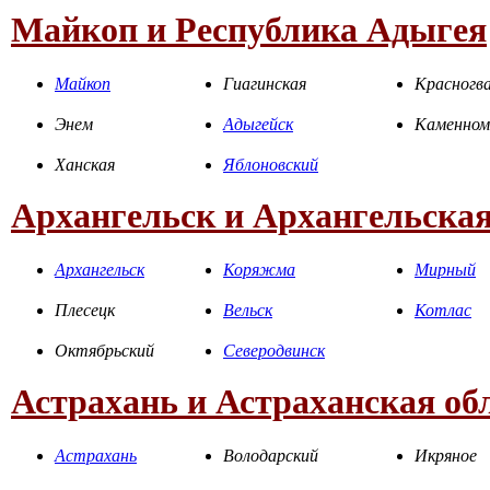
Майкоп и Республика Адыгея
Майкоп
Гиагинская
Красногва
Энем
Адыгейск
Каменном
Ханская
Яблоновский
Архангельск и Архангельская
Архангельск
Коряжма
Мирный
Плесецк
Вельск
Котлас
Октябрьский
Северодвинск
Астрахань и Астраханская об
Астрахань
Володарский
Икряное