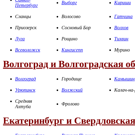
Выборг
Кириши
Петербург
Сланцы
Волосово
Гатчина
Приозерск
Сосновый Бор
Волхов
Луга
Рощино
Тихвин
Всеволожск
Кингисепп
Мурино
Волгоград и Волгоградская о
Волгоград
Городище
Камышин
Урюпинск
Волжский
Калач-на
Средняя
Фролово
Ахтуба
Екатеринбург и Свердловская