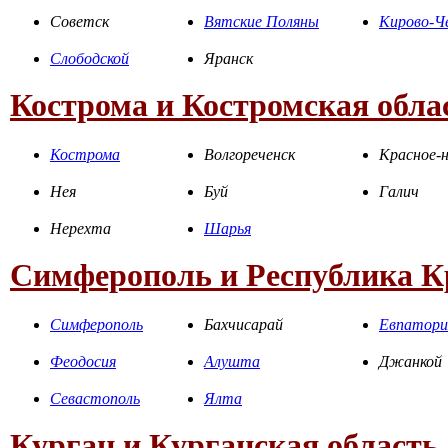
Советск
Вятские Поляны
Кирово-Ч
Слободской
Яранск
Кострома и Костромская обла
Кострома
Волгореченск
Красное-н
Нея
Буй
Галич
Нерехта
Шарья
Симферополь и Республика 
Симферополь
Бахчисарай
Евпатори
Феодосия
Алушта
Джанкой
Севастополь
Ялта
Курган и Курганская область