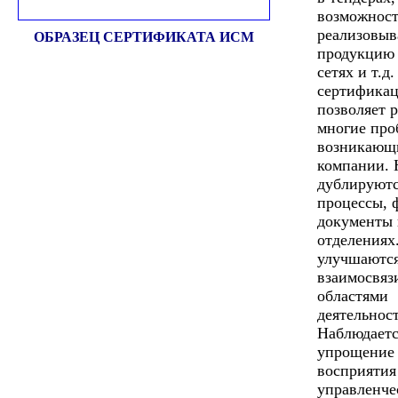
возможност
реализовыв
ОБРАЗЕЦ СЕРТИФИКАТА ИСМ
продукцию 
сетях и т.д
сертифика
позволяет 
многие про
возникающ
компании. 
дублируют
процессы, 
документы 
отделениях
улучшаютс
взаимосвяз
областями
деятельнос
Наблюдаетс
упрощение
восприятия
управленче