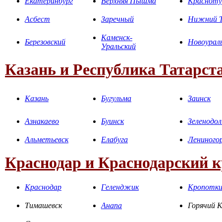
Екатеринбург
Верхняя Пышма
Красноту
Асбест
Заречный
Нижний Т
Каменск-
Березовский
Новоурал
Уральский
Казань и Республика Татарст
Казань
Бугульма
Заинск
Азнакаево
Буинск
Зеленодол
Альметьевск
Елабуга
Лениного
Краснодар и Краснодарский 
Краснодар
Геленджик
Кропотк
Тимашевск
Анапа
Горячий 