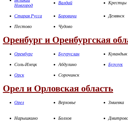
Великий
Валдай
Крестцы
Новгород
Старая Русса
Боровичи
Демянск
Пестово
Чудово
Оренбург и Оренбургская обл
Оренбург
Бугуруслан
Кувандык
Соль-Илецк
Абдулино
Бузулук
Орск
Сорочинск
Орел и Орловская область
Орел
Верховье
Змиевка
Нарышкино
Болхов
Дмитровс