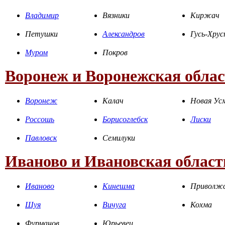
Владимир
Вязники
Киржач
Петушки
Александров
Гусь-Хру
Муром
Покров
Воронеж и Воронежская облас
Воронеж
Калач
Новая Ус
Россошь
Борисоглебск
Лиски
Павловск
Семилуки
Иваново и Ивановская област
Иваново
Кинешма
Приволж
Шуя
Вичуга
Кохма
Фурманов
Юрьевец