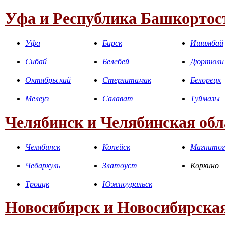
Уфа и Республика Башкортос
Уфа
Бирск
Ишимбай
Сибай
Белебей
Дюртюли
Октябрьский
Стерлитамак
Белорецк
Мелеуз
Салават
Туймазы
Челябинск и Челябинская обл
Челябинск
Копейск
Магнитог
Чебаркуль
Златоуст
Коркино
Троицк
Южноуральск
Новосибирск и Новосибирская