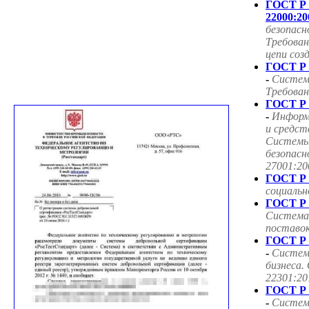
ГОСТ Р
22000:20
безопасн
Требован
цепи соз
ГОСТ Р 
-
Систем
Требован
ГОСТ Р 
-
Информ
и средст
Системы
безопасн
27001:20
ГОСТ Р 
социаль
ГОСТ Р 
Система
поставок
ГОСТ Р 
-
Систем
бизнеса.
22301:20
ГОСТ Р 
-
Систем