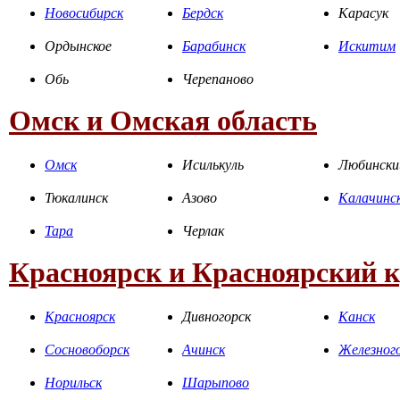
Новосибирск
Бердск
Карасук
Ордынское
Барабинск
Искитим
Обь
Черепаново
Омск и Омская область
Омск
Исилькуль
Любински
Тюкалинск
Азово
Калачинс
Тара
Черлак
Красноярск и Красноярский 
Красноярск
Дивногорск
Канск
Сосновоборск
Ачинск
Железног
Норильск
Шарыпово