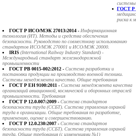
системы
ГОСТ Р 
медицин
риска к 
ГОСТ Р ИСО/МЭК 27013:2014 -
Информационная
технология (ИТ). Методы и средства обеспечения
безопасности. Руководство по совместному использованию
стандартов ИСО/МЭК 270001 и ИСО/МЭК 20000.
IRIS
(International Railway Industry Standard) -
Международный стандарт железнодорожной
промышленности
ГОСТ РВ 0015-002:2012 -
Система разработки и
постановки продукции на производство военной техники.
Системы менеджмента качества. Общие требования
ГОСТ Р ЕН 9100:2011 -
Система менеджмента качества
организаций авиационной, космической и оборонных отраслей
промышленности. Требования
ГОСТ Р 12.0.007:2009 -
Система стандартов
безопасности труда (ССБТ). Система управления охраной
труда в организации. Общие требования по разработке,
применению, оценке и совершенствованию.
ГОСТ Р 12.0.230:2007 -
Система стандартов
безопасности труда (ССБТ). Система управления охраной
труда. Общие требования (с изменениями №1)