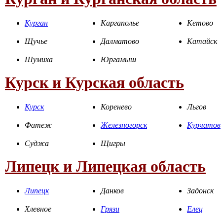
Курган
Каргаполье
Кетово
Щучье
Далматово
Катайск
Шумиха
Юргамыш
Курск и Курская область
Курск
Коренево
Льгов
Фатеж
Железногорск
Курчатов
Суджа
Щигры
Липецк и Липецкая область
Липецк
Данков
Задонск
Хлевное
Грязи
Елец