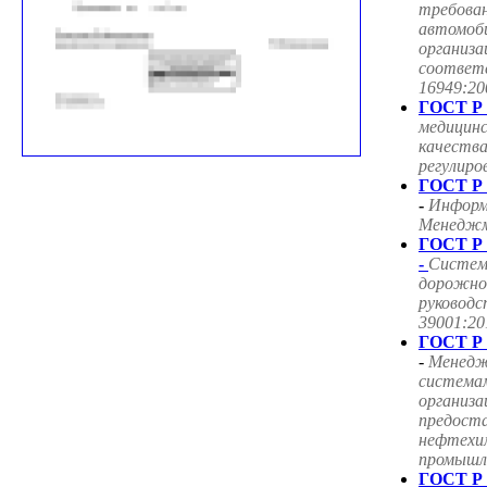
требован
автомоб
организа
соответ
16949:20
ГОСТ Р 
медицин
качества
регулиро
ГОСТ Р 
-
Информ
Менеджме
ГОСТ Р 
-
Систем
дорожног
руководс
39001:20
ГОСТ Р 
-
Менедж
система
организа
предоста
нефтехим
промышле
ГОСТ Р 