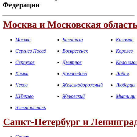
Федерации
Москва и Московская област
Москва
Балашиха
Коломна
Сергиев Посад
Воскресенск
Королев
Серпухов
Дмитров
Красного
Химки
Домодедово
Лобня
Чехов
Железнодорожный
Люберцы
Щёлково
Жуковский
Мытищи
Электросталь
Санкт-Петербург и Ленинград
Санкт-