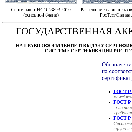
Сертификат ИСО 53893:2010
Разрешение на использов
(основной бланк)
РосТестСтанда
ГОСУДАРСТВЕННАЯ АК
НА ПРАВО ОФОРМЛЕНИЕ И ВЫДАЧУ СЕРТИФИ
СИСТЕМЕ СЕРТИФИКАЦИИ РОСТЕ
Обозначени
на соответс
сертификац
ГОСТ Р 
менеджм
ГОСТ Р 
-
Систем
Требован
ГОСТ Р 
Система
труда и 