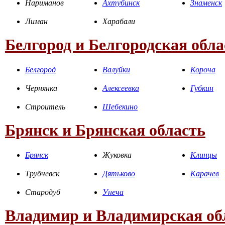
Нариманов
Ахтубинск
Знаменск
Лиман
Харабали
Белгород и Белгородская обла
Белгород
Валуйки
Короча
Чернянка
Алексеевка
Губкин
Строитель
Шебекино
Брянск и Брянская область
Брянск
Жуковка
Клинцы
Трубчевск
Дятьково
Карачев
Стародуб
Унеча
Владимир и Владимирская об