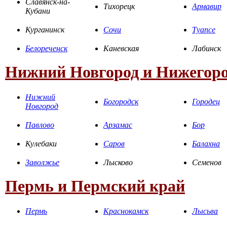
Славянск-на-
Тихорецк
Армавир
Кубани
Курганинск
Сочи
Туапсе
Белореченск
Каневская
Лабинск
Нижний Новгород и Нижегоро
Нижний
Богородск
Городец
Новгород
Павлово
Арзамас
Бор
Кулебаки
Саров
Балахна
Заволжье
Лысково
Семенов
Пермь и Пермский край
Пермь
Краснокамск
Лысьва