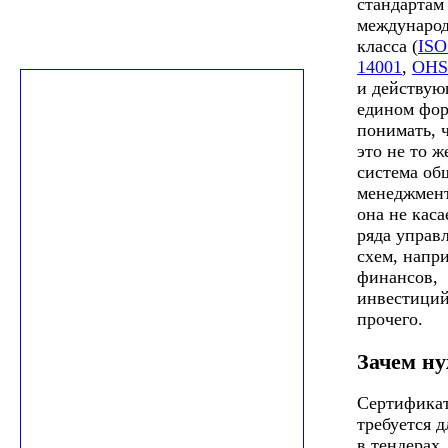
стандартам
междунаро
класса (
ISO
14001
,
OHS
и действую
едином фор
понимать, 
это не то ж
система об
менеджмент
она не каса
ряда управ
схем, напр
финансов,
инвестиций
прочего.
Зачем н
Сертифика
требуется д
в тендерах,