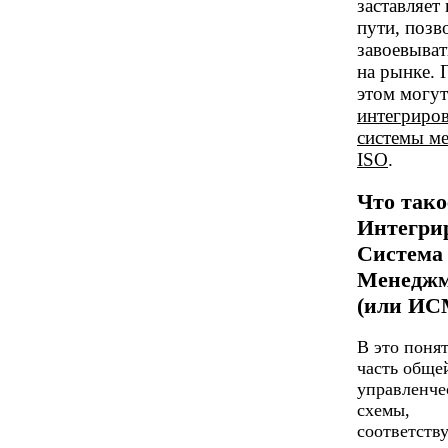
заставляет 
пути, поз
завоевыват
на рынке. 
этом могут
интегриро
системы м
ISO
.
Что тако
Интегри
Система
Менеджм
(или ИС
В это поня
часть обще
управленче
схемы,
соответств