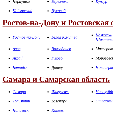
Чернушка
Березники
Кунгур
Чайковский
Чусовой
Ростов-на-Дону и Ростовская 
Каменск-
Ростов-на-Дону
Белая Калитва
Шахтинс
Азов
Волгодонск
Миллеров
Аксай
Гуково
Морозовс
Батайск
Донецк
Новочерк
Самара и Самарская область
Самара
Жигулевск
Новокуйб
Тольятти
Безенчук
Отрадны
Чапаевск
Кинель