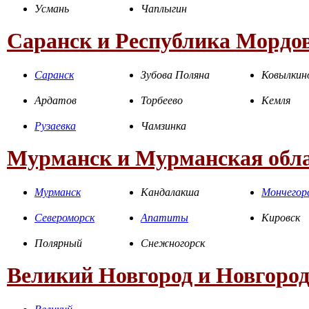
Усмань
Чаплыгин
Саранск и Республика Мордо
Саранск
Зубова Поляна
Ковылкин
Ардатов
Торбеево
Кемля
Рузаевка
Чамзинка
Мурманск и Мурманская обл
Мурманск
Кандалакша
Мончегор
Североморск
Апатиты
Кировск
Полярный
Снежногорск
Великий Новгород и Новгород